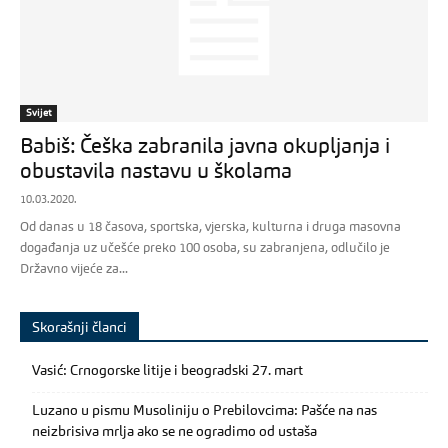
Svijet
Babiš: Češka zabranila javna okupljanja i
obustavila nastavu u školama
10.03.2020.
Od danas u 18 časova, sportska, vjerska, kulturna i druga masovna
događanja uz učešće preko 100 osoba, su zabranjena, odlučilo je
Državno vijeće za...
Skorašnji članci
Vasić: Crnogorske litije i beogradski 27. mart
Luzano u pismu Musoliniju o Prebilovcima: Pašće na nas
neizbrisiva mrlja ako se ne ogradimo od ustaša