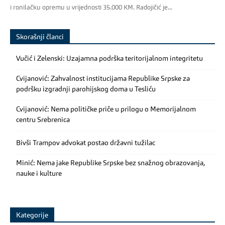
i ronilačku opremu u vrijednosti 35.000 KM. Radojičić je...
Skorašnji članci
Vučić i Zelenski: Uzajamna podrška teritorijalnom integritetu
Cvijanović: Zahvalnost institucijama Republike Srpske za
podršku izgradnji parohijskog doma u Tesliću
Cvijanović: Nema političke priče u prilogu o Memorijalnom
centru Srebrenica
Bivši Trampov advokat postao državni tužilac
Minić: Nema jake Republike Srpske bez snažnog obrazovanja,
nauke i kulture
Kategorije