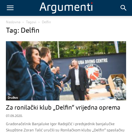
Naslovna
Tagovi
Delfin
Tag: Delfin
Društvo
Za ronilački klub „Delfin“ vrijedna oprema
07.09.2020.
Gradonačelnik Banjaluke Igor Radojičić i predsjednik banjalučke
Skupštine Zoran Talić uručili su Ronilačkom klubu „Delfin“ spasilačku