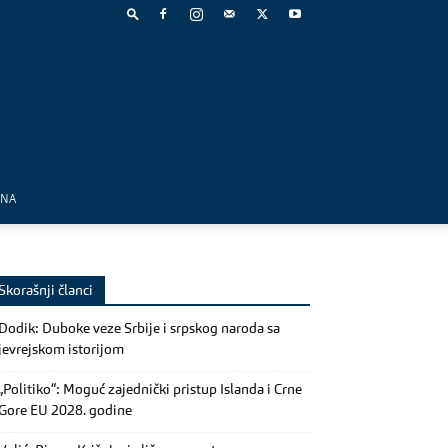
MNA
Skorašnji članci
Dodik: Duboke veze Srbije i srpskog naroda sa
jevrejskom istorijom
„Politiko“: Moguć zajednički pristup Islanda i Crne
Gore EU 2028. godine