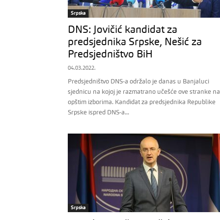
Srpska
DNS: Jovičić kandidat za
predsjednika Srpske, Nešić za
Predsjedništvo BiH
04.03.2022.
Predsjedništvo DNS-a održalo je danas u Banjaluci
sjednicu na kojoj je razmatrano učešće ove stranke na
opštim izborima. Kandidat za predsjednika Republike
Srpske ispred DNS-a...
Srpska