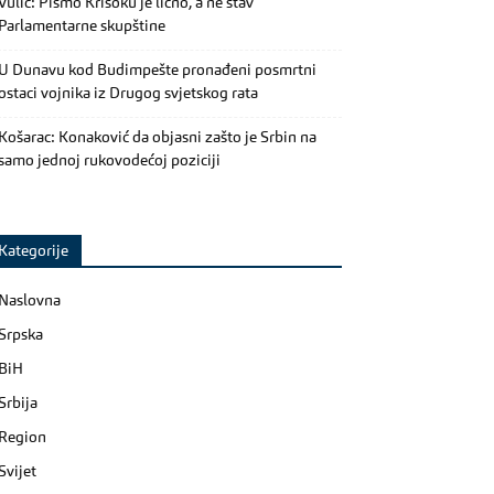
Vulić: Pismo Krišoku je lično, a ne stav
Parlamentarne skupštine
U Dunavu kod Budimpešte pronađeni posmrtni
ostaci vojnika iz Drugog svjetskog rata
Košarac: Konaković da objasni zašto je Srbin na
samo jednoj rukovodećoj poziciji
Kategorije
Naslovna
Srpska
BiH
Srbija
Region
Svijet