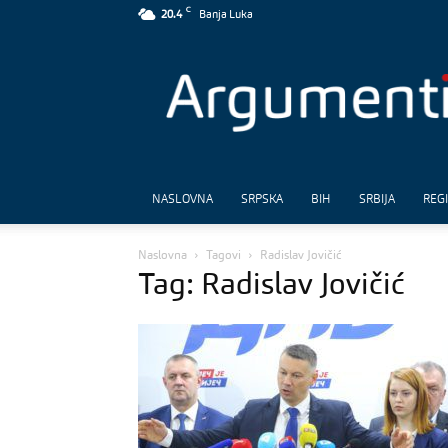
C
20.4
Banja Luka
Argumenti
NASLOVNA
SRPSKA
BIH
SRBIJA
REG
Naslovna
Tagovi
Radislav Jovičić
Tag: Radislav Jovičić