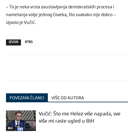
– To je neka vrsta zaustavljanja demokratskih procesa i
nametanja volje jednog čoveka, što svakako nije dobro –
izjavio je Vučić.
IZVOR
RTRS
POVEZANI ČLANCI
VIŠE OD AUTORA
Vučić: Što me Helez više napada, sve
više mi raste ugled u BiH
BiH