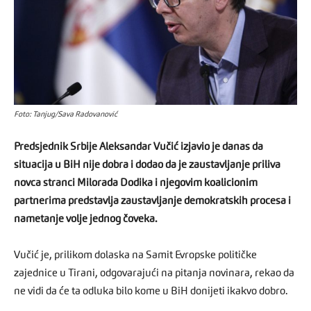
Foto: Tanjug/Sava Radovanović
Predsjednik Srbije Aleksandar Vučić izjavio je danas da
situacija u BiH nije dobra i dodao da je zaustavljanje priliva
novca stranci Milorada Dodika i njegovim koalicionim
partnerima predstavlja zaustavljanje demokratskih procesa i
nametanje volje jednog čoveka.
Vučić je, prilikom dolaska na Samit Evropske političke
zajednice u Tirani, odgovarajući na pitanja novinara, rekao da
ne vidi da će ta odluka bilo kome u BiH donijeti ikakvo dobro.