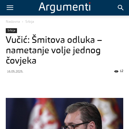
Naslovna
Srbija
Srbija
Vučić: Šmitova odluka –
nametanje volje jednog
čovjeka
12
16.05.2025.