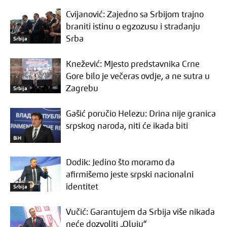
Cvijanović: Zajedno sa Srbijom trajno
braniti istinu o egzozusu i stradanju
Srba
Srbija
Knežević: Mjesto predstavnika Crne
Gore bilo je večeras ovdje, a ne sutra u
Zagrebu
Srbija
Gašić poručio Helezu: Drina nije granica
srpskog naroda, niti će ikada biti
BiH
Dodik: Jedino što moramo da
afirmišemo jeste srpski nacionalni
identitet
Srbija
Vučić: Garantujem da Srbija više nikada
neće dozvoliti „Oluju“