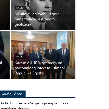
NAUKA
Milutin Milanković – srpski
matematičar, astronom,
geofizičar
NAUKA
ni
Karan: ANURS institucija od
nacionalnog interesa i simbol
Republike Srpske
Skorašnji članci
Dodik: Duboke veze Srbije i srpskog naroda sa
jevrejskom istorijom