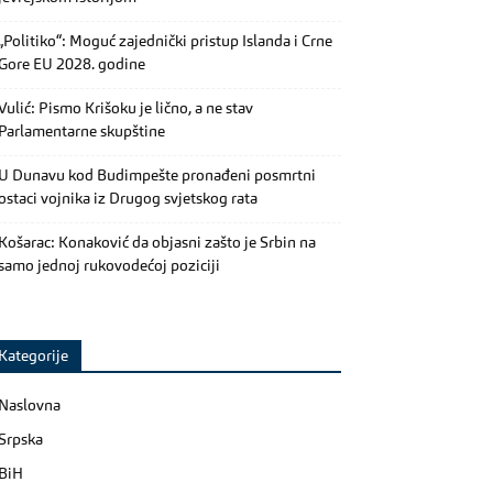
„Politiko“: Moguć zajednički pristup Islanda i Crne
Gore EU 2028. godine
Vulić: Pismo Krišoku je lično, a ne stav
Parlamentarne skupštine
U Dunavu kod Budimpešte pronađeni posmrtni
ostaci vojnika iz Drugog svjetskog rata
Košarac: Konaković da objasni zašto je Srbin na
samo jednoj rukovodećoj poziciji
Kategorije
Naslovna
Srpska
BiH