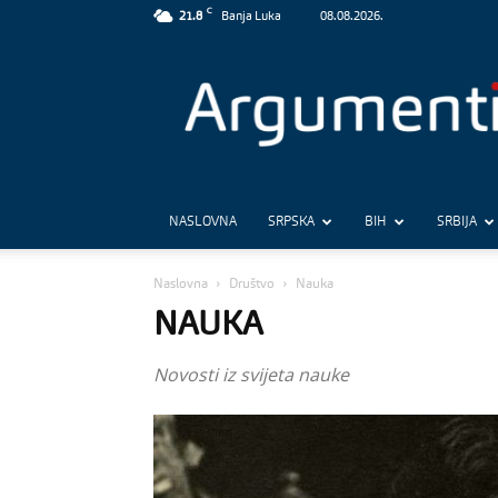
C
21.8
Banja Luka
08.08.2026.
Argumenti
NASLOVNA
SRPSKA
BIH
SRBIJA
Naslovna
Društvo
Nauka
NAUKA
Novosti iz svijeta nauke