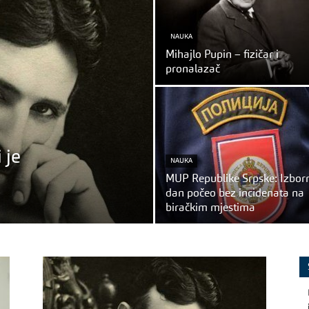
NAUKA
Mihajlo Pupin – fizičar i
pronalazač
 je
NAUKA
MUP Republike Srpske: Izbor
dan počeo bez incidenata na
biračkim mjestima