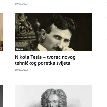
10.07.2023.
Nauka
Nikola Tesla – tvorac novog
tehničkog poretka svijeta
10.07.2022.