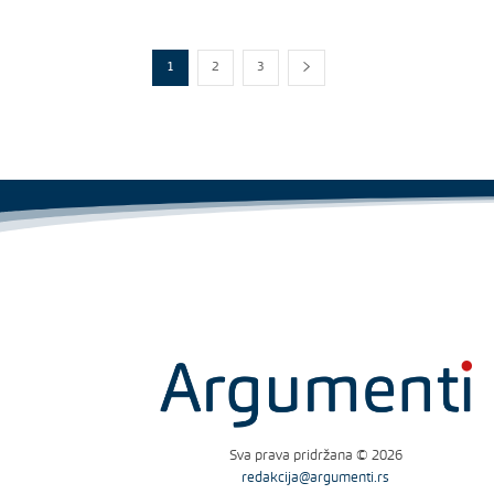
1
2
3
Sva prava pridržana © 2026
redakcija@argumenti.rs