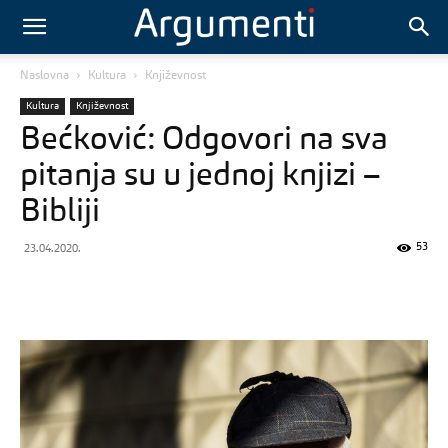
Naslovna
Kultura
Književnost
Kultura
Književnost
Bećković: Odgovori na sva
pitanja su u jednoj knjizi –
Bibliji
53
23.04.2020.