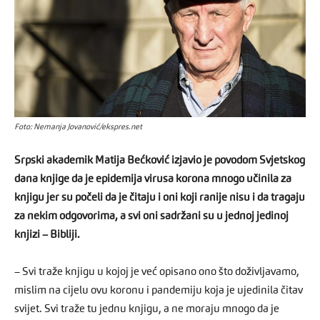
Foto: Nemanja Jovanović/ekspres.net
Srpski akademik Matija Bećković izjavio je povodom Svjetskog
dana knjige da je epidemija virusa korona mnogo učinila za
knjigu jer su počeli da je čitaju i oni koji ranije nisu i da tragaju
za nekim odgovorima, a svi oni sadržani su u jednoj jedinoj
knjizi – Bibliji.
– Svi traže knjigu u kojoj je već opisano ono što doživljavamo,
mislim na cijelu ovu koronu i pandemiju koja je ujedinila čitav
svijet. Svi traže tu jednu knjigu, a ne moraju mnogo da je