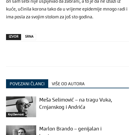
on sam sebi nije uspijevao da zabrani, a to je da ne izlazi iz
kuće, učinila korona tako da u vrijeme epidemije mnogo radi i
ima posla za svojim stolom za još sto godina.
IZVOR
SRNA
POVEZANI ČLANCI
VIŠE OD AUTORA
Meša Selimović – na tragu Vuka,
Crnjanskog i Andrića
Književnost
Marlon Brando – genijalan i