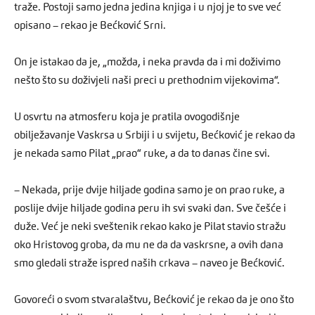
traže. Postoji samo jedna jedina knjiga i u njoj je to sve već
opisano – rekao je Bećković Srni.
On je istakao da je, „možda, i neka pravda da i mi doživimo
nešto što su doživjeli naši preci u prethodnim vijekovima“.
U osvrtu na atmosferu koja je pratila ovogodišnje
obilježavanje Vaskrsa u Srbiji i u svijetu, Bećković je rekao da
je nekada samo Pilat „prao“ ruke, a da to danas čine svi.
– Nekada, prije dvije hiljade godina samo je on prao ruke, a
poslije dvije hiljade godina peru ih svi svaki dan. Sve češće i
duže. Već je neki sveštenik rekao kako je Pilat stavio stražu
oko Hristovog groba, da mu ne da da vaskrsne, a ovih dana
smo gledali straže ispred naših crkava – naveo je Bećković.
Govoreći o svom stvaralaštvu, Bećković je rekao da je ono što