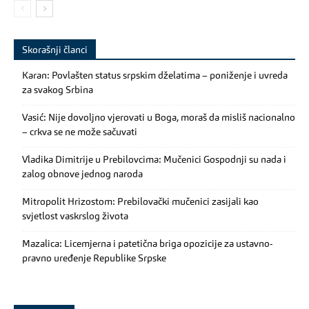
Skorašnji članci
Karan: Povlašten status srpskim dželatima – poniženje i uvreda
za svakog Srbina
Vasić: Nije dovoljno vjerovati u Boga, moraš da misliš nacionalno
– crkva se ne može sačuvati
Vladika Dimitrije u Prebilovcima: Mučenici Gospodnji su nada i
zalog obnove jednog naroda
Mitropolit Hrizostom: Prebilovački mučenici zasijali kao
svjetlost vaskrslog života
Mazalica: Licemjerna i patetična briga opozicije za ustavno-
pravno uređenje Republike Srpske