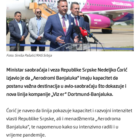
Foto: Siniša Pašalić/RAS Srbija
Ministar saobraćaja i veza Republike Srpske Nedeljko Ćorić
izjavio je da „Aerodromi Banjaluka“ imaju kapacitet da
postanu važna destinacija u avio-saobraćaju što dokazuje i
nova linija kompanije „Viz er“ Dortmund-Banjaluka.
Ćorić je naveo da linija pokazuje kapacitet i razvojni intenzitet
vlasti Republike Srpske, ali i menadžmenta „Aerodroma
Banjaluka“, te napomenuo kako su intenzivno radili i u
vrijeme pandemije.