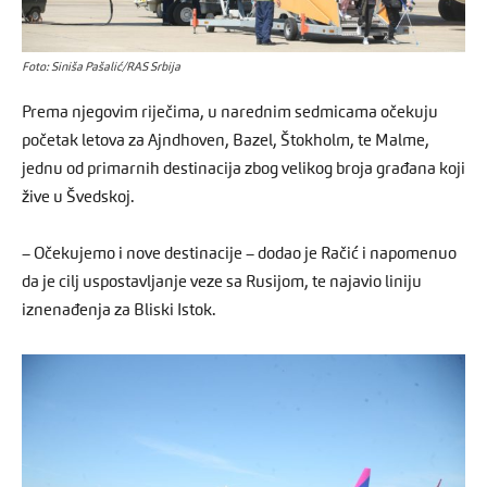
Foto: Siniša Pašalić/RAS Srbija
Prema njegovim riječima, u narednim sedmicama očekuju
početak letova za Ajndhoven, Bazel, Štokholm, te Malme,
jednu od primarnih destinacija zbog velikog broja građana koji
žive u Švedskoj.
– Očekujemo i nove destinacije – dodao je Račić i napomenuo
da je cilj uspostavljanje veze sa Rusijom, te najavio liniju
iznenađenja za Bliski Istok.