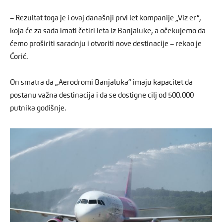
– Rezultat toga je i ovaj današnji prvi let kompanije „Viz er“,
koja će za sada imati četiri leta iz Banjaluke, a očekujemo da
ćemo proširiti saradnju i otvoriti nove destinacije – rekao je
Ćorić.
On smatra da „Aerodromi Banjaluka“ imaju kapacitet da
postanu važna destinacija i da se dostigne cilj od 500.000
putnika godišnje.