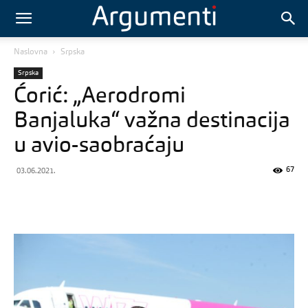
Naslovna
Srpska
Srpska
Ćorić: „Aerodromi
Banjaluka“ važna destinacija
u avio-saobraćaju
67
03.06.2021.