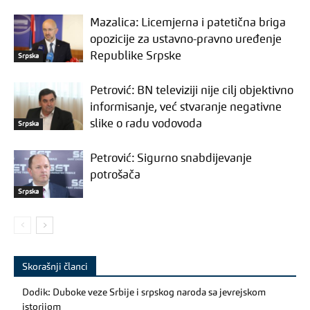
Mazalica: Licemjerna i patetična briga
opozicije za ustavno-pravno uređenje
Republike Srpske
Srpska
Petrović: BN televiziji nije cilj objektivno
informisanje, već stvaranje negativne
slike o radu vodovoda
Srpska
Petrović: Sigurno snabdijevanje
potrošača
Srpska
Skorašnji članci
Dodik: Duboke veze Srbije i srpskog naroda sa jevrejskom
istorijom