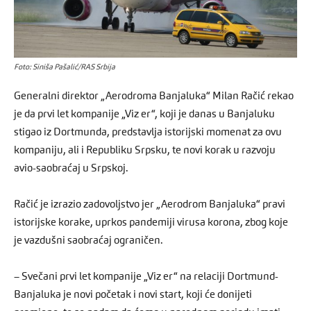
Foto: Siniša Pašalić/RAS Srbija
Generalni direktor „Aerodroma Banjaluka“ Milan Račić rekao
je da prvi let kompanije „Viz er“, koji je danas u Banjaluku
stigao iz Dortmunda, predstavlja istorijski momenat za ovu
kompaniju, ali i Republiku Srpsku, te novi korak u razvoju
avio-saobraćaj u Srpskoj.
Račić je izrazio zadovoljstvo jer „Aerodrom Banjaluka“ pravi
istorijske korake, uprkos pandemiji virusa korona, zbog koje
je vazdušni saobraćaj ograničen.
– Svečani prvi let kompanije „Viz er“ na relaciji Dortmund-
Banjaluka je novi početak i novi start, koji će donijeti