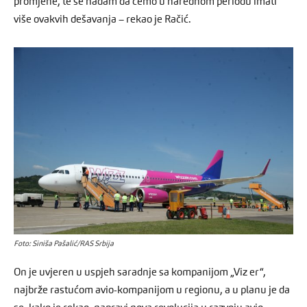
promjene, te se nadam da ćemo u narednom periodu imati
više ovakvih dešavanja – rekao je Račić.
Foto: Siniša Pašalić/RAS Srbija
On je uvjeren u uspjeh saradnje sa kompanijom „Viz er“,
najbrže rastućom avio-kompanijom u regionu, a u planu je da