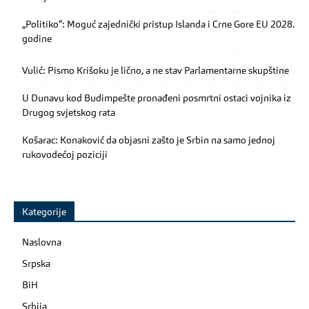
„Politiko“: Moguć zajednički pristup Islanda i Crne Gore EU 2028.
godine
Vulić: Pismo Krišoku je lično, a ne stav Parlamentarne skupštine
U Dunavu kod Budimpešte pronađeni posmrtni ostaci vojnika iz
Drugog svjetskog rata
Košarac: Konaković da objasni zašto je Srbin na samo jednoj
rukovodećoj poziciji
Kategorije
Naslovna
Srpska
BiH
Srbija