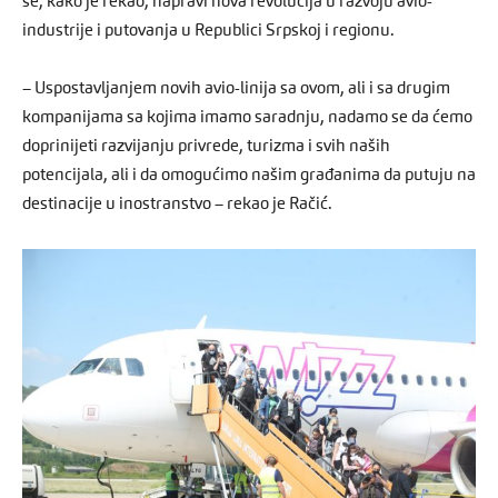
se, kako je rekao, napravi nova revolucija u razvoju avio-
industrije i putovanja u Republici Srpskoj i regionu.
– Uspostavljanjem novih avio-linija sa ovom, ali i sa drugim
kompanijama sa kojima imamo saradnju, nadamo se da ćemo
doprinijeti razvijanju privrede, turizma i svih naših
potencijala, ali i da omogućimo našim građanima da putuju na
destinacije u inostranstvo – rekao je Račić.