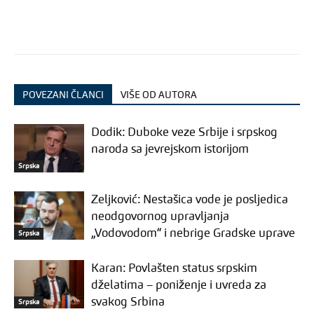
POVEZANI ČLANCI
VIŠE OD AUTORA
Dodik: Duboke veze Srbije i srpskog
naroda sa jevrejskom istorijom
Srpska
Zeljković: Nestašica vode je posljedica
neodgovornog upravljanja
„Vodovodom“ i nebrige Gradske uprave
Srpska
Karan: Povlašten status srpskim
dželatima – poniženje i uvreda za
svakog Srbina
Srpska