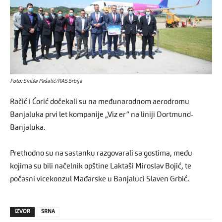
Foto: Siniša Pašalić/RAS Srbija
Račić i Ćorić dočekali su na međunarodnom aerodromu
Banjaluka prvi let kompanije „Viz er“ na liniji Dortmund-
Banjaluka.
Prethodno su na sastanku razgovarali sa gostima, među
kojima su bili načelnik opštine Laktaši Miroslav Bojić, te
počasni vicekonzul Mađarske u Banjaluci Slaven Grbić.
IZVOR
SRNA