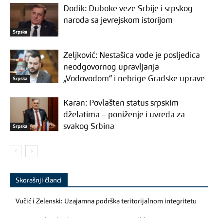
Dodik: Duboke veze Srbije i srpskog
naroda sa jevrejskom istorijom
Srpska
Zeljković: Nestašica vode je posljedica
neodgovornog upravljanja
„Vodovodom“ i nebrige Gradske uprave
Srpska
Karan: Povlašten status srpskim
dželatima – poniženje i uvreda za
svakog Srbina
Srpska
Skorašnji članci
Vučić i Zelenski: Uzajamna podrška teritorijalnom integritetu