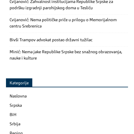
Cvijanović: Zahvalnost institucijama Republike Srpske za
podršku izgradnji parohijskog doma u Tesliću
Cvijanović: Nema političke priče u prilogu o Memorijalnom
centru Srebrenica
Bivši Trampov advokat postao državni tužilac
Minić: Nema jake Republike Srpske bez snažnog obrazovanja,
nauke i kulture
Kategorije
Naslovna
Srpska
BiH
Srbija
Region