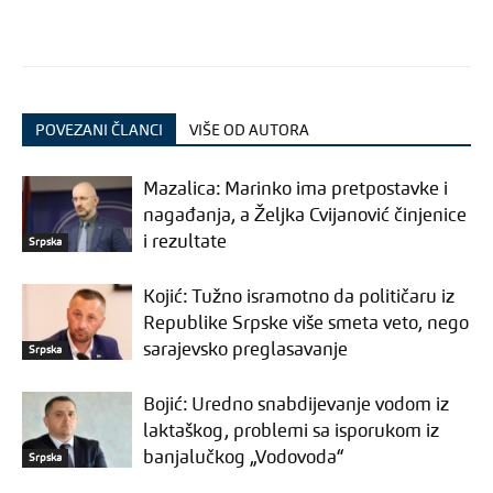
POVEZANI ČLANCI
VIŠE OD AUTORA
Mazalica: Marinko ima pretpostavke i
nagađanja, a Željka Cvijanović činjenice
i rezultate
Srpska
Kojić: Tužno isramotno da političaru iz
Republike Srpske više smeta veto, nego
sarajevsko preglasavanje
Srpska
Bojić: Uredno snabdijevanje vodom iz
laktaškog, problemi sa isporukom iz
banjalučkog „Vodovoda“
Srpska