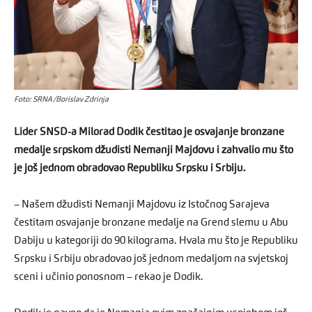
Foto: SRNA/Borislav Zdrinja
Lider SNSD-a Milorad Dodik čestitao je osvajanje bronzane
medalje srpskom džudisti Nemanji Majdovu i zahvalio mu što
je još jednom obradovao Republiku Srpsku i Srbiju.
– Našem džudisti Nemanji Majdovu iz Istočnog Sarajeva
čestitam osvajanje bronzane medalje na Grend slemu u Abu
Dabiju u kategoriji do 90 kilograma. Hvala mu što je Republiku
Srpsku i Srbiju obradovao još jednom medaljom na svjetskoj
sceni i učinio ponosnom – rekao je Dodik.