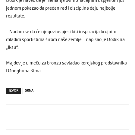
Dodik je naveo da je Nemanja ovim značajnim uspjehom još
jednom pokazao da predan rad i disciplina daju najbolje
rezultate.
– Nadam se da će njegovi uspjesi biti inspiracija brojnim
mladim sportistima širom naše zemlje – napisao je Dodik na
„Iksu“.
Majdov je u meču za bronzu savladao korejskog predstavnika
Džonghuna Kima.
IZVOR
SRNA