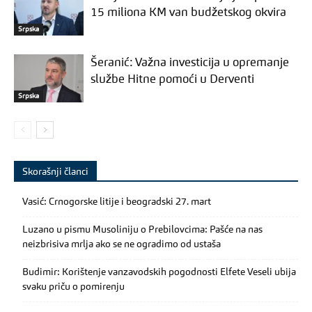
15 miliona KM van budžetskog okvira
Srpska
Šeranić: Važna investicija u opremanje
službe Hitne pomoći u Derventi
Srpska
Skorašnji članci
Vasić: Crnogorske litije i beogradski 27. mart
Luzano u pismu Musoliniju o Prebilovcima: Pašće na nas
neizbrisiva mrlja ako se ne ogradimo od ustaša
Budimir: Korištenje vanzavodskih pogodnosti Elfete Veseli ubija
svaku priču o pomirenju