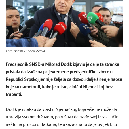
Foto: Borislav Zdrinja/SRNA
Predsjednik SNSD-a Milorad Dodik izjavio je da je ta stranka
pristala da izađe na prijevremene predsjedničke izbore u
Republici Srpskoj jer nije željela da dozvoli dalje širenje haosa
koje su nametnuli, kako je rekao, cinični Nijemci i njihovi
trabanti.
Dodik je istakao da vlast u Njemačkoj, koja više ne može da
upravlja svojom državom, pokušava da nađe svoj izraz i učini
nešto na prostoru Balkana, te ukazao na to da je uvijek bilo