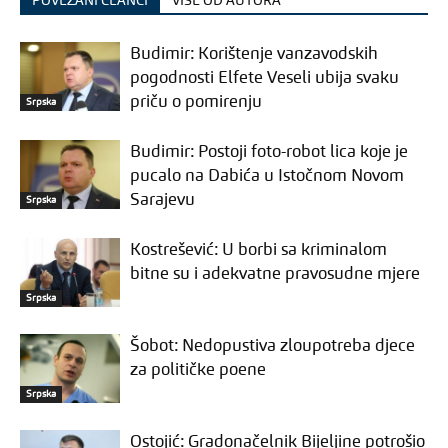
POVEZANI ČLANCI
VIŠE OD AUTORA
Budimir: Korištenje vanzavodskih
pogodnosti Elfete Veseli ubija svaku
priču o pomirenju
Srpska
Budimir: Postoji foto-robot lica koje je
pucalo na Dabića u Istočnom Novom
Sarajevu
Srpska
Kostrešević: U borbi sa kriminalom
bitne su i adekvatne pravosudne mjere
Srpska
Šobot: Nedopustiva zloupotreba djece
za političke poene
Srpska
Ostojić: Gradonačelnik Bijeljine potrošio