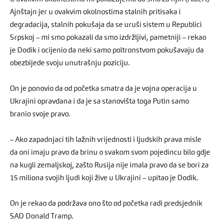
Ajnštajn jer u ovakvim okolnostima stalnih pritisaka i
degradacija, stalnih pokušaja da se uruši sistem u Republici
Srpskoj – mi smo pokazali da smo izdržljivi, pametniji – rekao
je Dodik i ocijenio da neki samo poltronstvom pokušavaju da
obezbijede svoju unutrašnju poziciju.
On je ponovio da od početka smatra da je vojna operacija u
Ukrajini opravdana i da je sa stanovišta toga Putin samo
branio svoje pravo.
– Ako zapadnjaci tih lažnih vrijednosti i ljudskih prava misle
da oni imaju pravo da brinu o svakom svom pojedincu bilo gdje
na kugli zemaljskoj, zašto Rusija nije imala pravo da se bori za
15 miliona svojih ljudi koji žive u Ukrajini – upitao je Dodik.
On je rekao da podržava ono što od početka radi predsjednik
SAD Donald Tramp.