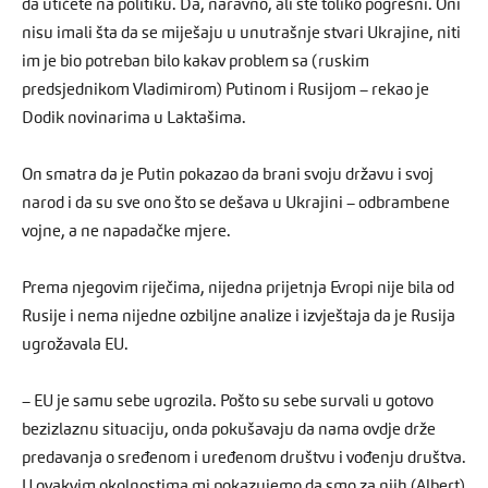
da utičete na politiku. Da, naravno, ali ste toliko pogrešni. Oni
nisu imali šta da se miješaju u unutrašnje stvari Ukrajine, niti
im je bio potreban bilo kakav problem sa (ruskim
predsjednikom Vladimirom) Putinom i Rusijom – rekao je
Dodik novinarima u Laktašima.
On smatra da je Putin pokazao da brani svoju državu i svoj
narod i da su sve ono što se dešava u Ukrajini – odbrambene
vojne, a ne napadačke mjere.
Prema njegovim riječima, nijedna prijetnja Evropi nije bila od
Rusije i nema nijedne ozbiljne analize i izvještaja da je Rusija
ugrožavala EU.
– EU je samu sebe ugrozila. Pošto su sebe survali u gotovo
bezizlaznu situaciju, onda pokušavaju da nama ovdje drže
predavanja o sređenom i uređenom društvu i vođenju društva.
U ovakvim okolnostima mi pokazujemo da smo za njih (Albert)