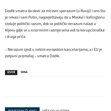
Dodik smatra da okvir za mirovni sporazum (u Rusiji) i ono što
je rekao i sam Putin, nagovještavaju da u Moskvi i Vašingtonu
stoluje politički razum, dok se politički nerazum nalazi u
Kijevu gdje se u enormnim razmjerama vidi ta korupcionaška
i druga priča.
– Nerazum sjedi u nekim evropskim kancelarijama, a i EU je
potpuni promašaj – smatra Dodik.
IZVOR
SRNA