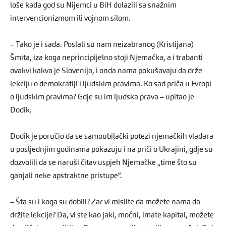
loše kada god su Nijemci u BiH dolazili sa snažnim
intervencionizmom ili vojnom silom.
– Tako je i sada. Poslali su nam neizabranog (Kristijana)
Šmita, iza koga neprincipijelno stoji Njemačka, a i trabanti
ovakvi kakva je Slovenija, i onda nama pokušavaju da drže
lekciju o demokratiji i ljudskim pravima. Ko sad priča u Evropi
o ljudskim pravima? Gdje su im ljudska prava – upitao je
Dodik.
Dodik je poručio da se samoubilački potezi njemačkih vladara
u posljednjim godinama pokazuju i na priči o Ukrajini, gdje su
dozvolili da se naruši čitav uspjeh Njemačke „time što su
ganjali neke apstraktne pristupe“.
– Šta su i koga su dobili? Zar vi mislite da možete nama da
držite lekcije? Da, vi ste kao jaki, moćni, imate kapital, možete