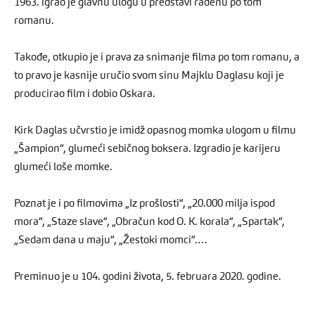
1963. igrao je glavnu ulogu u predstavi rađenu po tom
romanu.
Takođe, otkupio je i prava za snimanje filma po tom romanu, a
to pravo je kasnije uručio svom sinu Majklu Daglasu koji je
producirao film i dobio Oskara.
Kirk Daglas učvrstio je imidž opasnog momka ulogom u filmu
„Šampion“, glumeći sebičnog boksera. Izgradio je karijeru
glumeći loše momke.
Poznat je i po filmovima „Iz prošlosti“, „20.000 milja ispod
mora“, „Staze slave“, „Obračun kod O. K. korala“, „Spartak“,
„Sedam dana u maju“, „Žestoki momci“….
Preminuo je u 104. godini života, 5. februara 2020. godine.