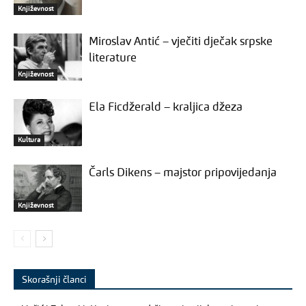
Književnost
Miroslav Antić – vječiti dječak srpske
literature
Književnost
Ela Ficdžerald – kraljica džeza
Kultura
Čarls Dikens – majstor pripovijedanja
Književnost
Skorašnji članci