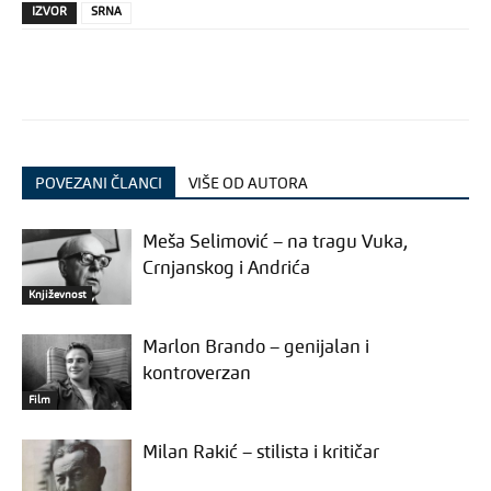
IZVOR
SRNA
POVEZANI ČLANCI
VIŠE OD AUTORA
Meša Selimović – na tragu Vuka,
Crnjanskog i Andrića
Književnost
Marlon Brando – genijalan i
kontroverzan
Film
Milan Rakić – stilista i kritičar