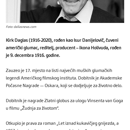
Foto: dallasnews.com
Kirk Daglas (1916-2020), rođen kao Isur Danijelovič, čuveni
američki glumac, reditelj, producent – ikona Holivuda, rođen
je 9. decembra 1916. godine.
Zauzeo je 17. mjesto na listi najvećih muških glumačkih
legendi Američkog filmskog instituta. Dobitnik je Akademske
Počasne Nagrade — Oskara, koji se dodjeljuje za životno delo.
Dobitnik je nagrade Zlatni globus za ulogu Vinsenta van Goga
u filmu „Žudnja za životom“.
Otkupio je prava za roman „Let iznad kukavičjeg gnijezda, a