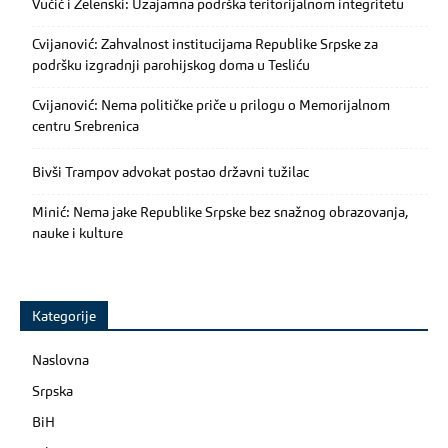
Vučić i Zelenski: Uzajamna podrška teritorijalnom integritetu
Cvijanović: Zahvalnost institucijama Republike Srpske za
podršku izgradnji parohijskog doma u Tesliću
Cvijanović: Nema političke priče u prilogu o Memorijalnom
centru Srebrenica
Bivši Trampov advokat postao državni tužilac
Minić: Nema jake Republike Srpske bez snažnog obrazovanja,
nauke i kulture
Kategorije
Naslovna
Srpska
BiH