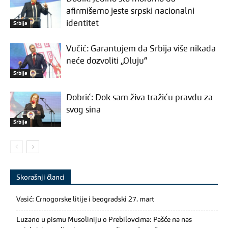
afirmišemo jeste srpski nacionalni
identitet
Srbija
Vučić: Garantujem da Srbija više nikada
neće dozvoliti „Oluju“
Srbija
Dobrić: Dok sam živa tražiću pravdu za
svog sina
Srbija
Skorašnji članci
Vasić: Crnogorske litije i beogradski 27. mart
Luzano u pismu Musoliniju o Prebilovcima: Pašće na nas