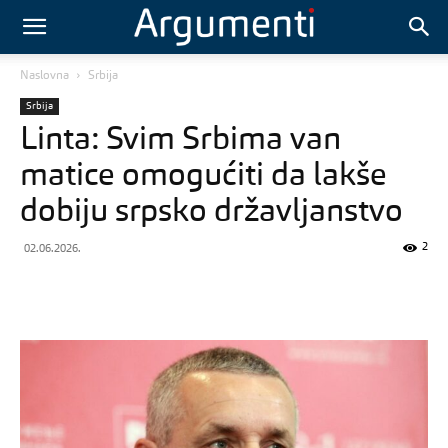
Naslovna
Srbija
Srbija
Linta: Svim Srbima van
matice omogućiti da lakše
dobiju srpsko državljanstvo
2
02.06.2026.