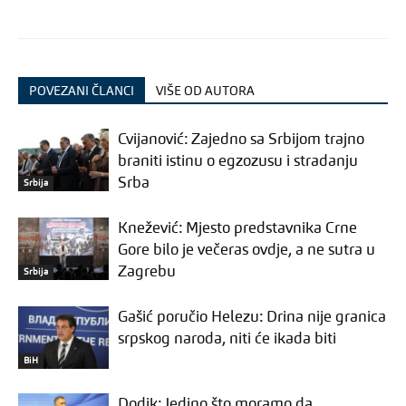
POVEZANI ČLANCI
VIŠE OD AUTORA
Cvijanović: Zajedno sa Srbijom trajno
braniti istinu o egzozusu i stradanju
Srba
Srbija
Knežević: Mjesto predstavnika Crne
Gore bilo je večeras ovdje, a ne sutra u
Zagrebu
Srbija
Gašić poručio Helezu: Drina nije granica
srpskog naroda, niti će ikada biti
BiH
Dodik: Jedino što moramo da