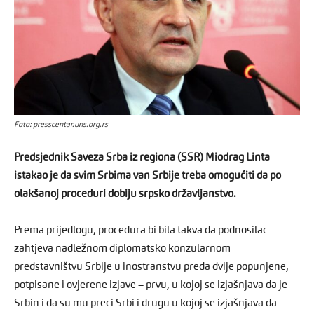
Foto: presscentar.uns.org.rs
Predsjednik Saveza Srba iz regiona (SSR) Miodrag Linta
istakao je da svim Srbima van Srbije treba omogućiti da po
olakšanoj proceduri dobiju srpsko državljanstvo.
Prema prijedlogu, procedura bi bila takva da podnosilac
zahtjeva nadležnom diplomatsko konzularnom
predstavništvu Srbije u inostranstvu preda dvije popunjene,
potpisane i ovjerene izjave – prvu, u kojoj se izjašnjava da je
Srbin i da su mu preci Srbi i drugu u kojoj se izjašnjava da