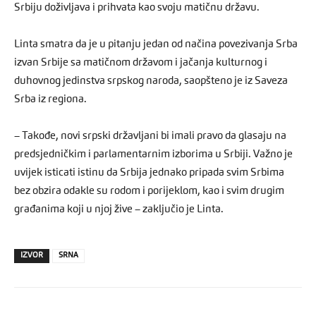
Srbiju doživljava i prihvata kao svoju matičnu državu.
Linta smatra da je u pitanju jedan od načina povezivanja Srba
izvan Srbije sa matičnom državom i jačanja kulturnog i
duhovnog jedinstva srpskog naroda, saopšteno je iz Saveza
Srba iz regiona.
– Takođe, novi srpski državljani bi imali pravo da glasaju na
predsjedničkim i parlamentarnim izborima u Srbiji. Važno je
uvijek isticati istinu da Srbija jednako pripada svim Srbima
bez obzira odakle su rodom i porijeklom, kao i svim drugim
građanima koji u njoj žive – zaključio je Linta.
IZVOR
SRNA