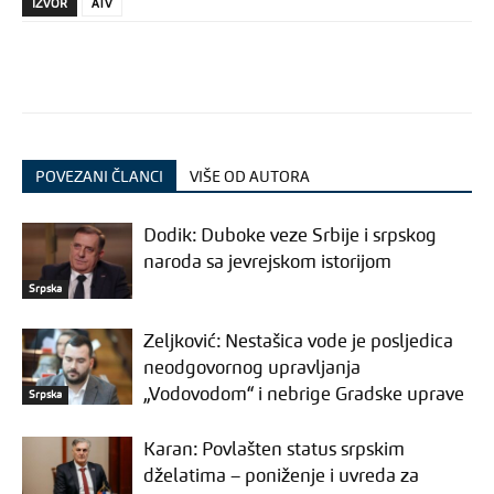
IZVOR
ATV
POVEZANI ČLANCI
VIŠE OD AUTORA
Dodik: Duboke veze Srbije i srpskog
naroda sa jevrejskom istorijom
Srpska
Zeljković: Nestašica vode je posljedica
neodgovornog upravljanja
„Vodovodom“ i nebrige Gradske uprave
Srpska
Karan: Povlašten status srpskim
dželatima – poniženje i uvreda za