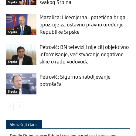
svakog Srbina
Srpska
Mazalica: Licemjerna i patetična briga
opozicije za ustavno-pravno uređenje
Republike Srpske
Srpska
Petrović: BN televiziji nije cilj objektivno
informisanje, već stvaranje negativne
slike o radu vodovoda
Srpska
Petrović: Sigurno snabdijevanje
potrošača
Srpska
Skorašnji članci
Dodik: Duboke veze Srbije i srpskog naroda sa jevrejskom