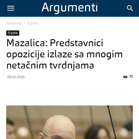
Naslovna
Srpska
Srpska
Mazalica: Predstavnici
opozicije izlaze sa mnogim
netačnim tvrdnjama
70
09.02.2020.