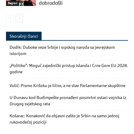
dobrodošli
Region
Skorašnji članci
Dodik: Duboke veze Srbije i srpskog naroda sa jevrejskom
istorijom
„Politiko“: Moguć zajednički pristup Islanda i Crne Gore EU 2028.
godine
Vulić: Pismo Krišoku je lično, a ne stav Parlamentarne skupštine
U Dunavu kod Budimpešte pronađeni posmrtni ostaci vojnika iz
Drugog svjetskog rata
Košarac: Konaković da objasni zašto je Srbin na samo jednoj
rukovodećoj poziciji