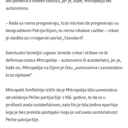
biti pomena o novom statusu, jer je, kaže, Mitropolija već
autonomna.
– Kada sa nama pregovaraju, to je isto kao da pregovaraju sa
beogradskom Patrijaršijom, tu nema nikakve razlike – rekao
je vladika za crnogorski portal „Standard“.
Eventualni temeljni ugovor između crkve i države ne bi
definisao status Mitropolije – autonomni ili autokefalni, jer je,
kaže on, Mitropolija na čijem je čelu „autonomna i samostalna
kroz vijekove“.
Mitropolit Amfilohije ističe da je Mitropolija bila samostalna
od ukidanja Pećke partijaršije 1766. godine, te da se u
prošlosti zvala autokefalnom, zato što je bila jedina eparhija
koja je bez prekida postojala i koja je sačuvala samostalnost
Pećke patrijaršije.