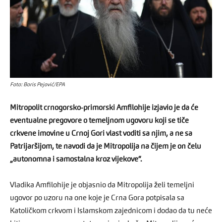
Foto: Boris Pejović/EPA
Mitropolit crnogorsko-primorski Amfilohije izjavio je da će
eventualne pregovore o temeljnom ugovoru koji se tiče
crkvene imovine u Crnoj Gori vlast voditi sa njim, a ne sa
Patrijaršijom, te navodi da je Mitropolija na čijem je on čelu
„autonomna i samostalna kroz vijekove“.
Vladika Amfilohije je objasnio da Mitropolija želi temeljni
ugovor po uzoru na one koje je Crna Gora potpisala sa
Katoličkom crkvom i Islamskom zajednicom i dodao da tu neće