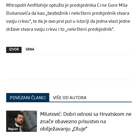
Mitropolit Amfilohije optužio je predsjednika Crne Gore Mila
Đukanovića da kao „bezbožnik i nekršteni predsjednik stvara
svoju crkvu“, te da je ovo prvi put u istoriji da jedna vlast jedne
države stvara svoju crkvu i to „nekršteni predsjednik“.
IZVOR
SRNA
POVEZANI ČLANCI
VIŠE OD AUTORA
Milatović: Dobri odnosi sa Hrvatskom ne
znače obavezno prisustvo na
obilježavanju „Oluje“
Region