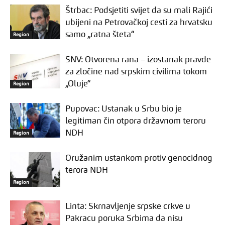
Štrbac: Podsjetiti svijet da su mali Rajići
ubijeni na Petrovačkoj cesti za hrvatsku
samo „ratna šteta“
Region
SNV: Otvorena rana – izostanak pravde
za zločine nad srpskim civilima tokom
„Oluje“
Region
Pupovac: Ustanak u Srbu bio je
legitiman čin otpora državnom teroru
NDH
Region
Oružanim ustankom protiv genocidnog
terora NDH
Region
Linta: Skrnavljenje srpske crkve u
Pakracu poruka Srbima da nisu