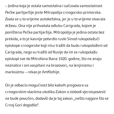
– Jedina koja je ostala samostalna i sačuvala samostalnost
Pećke partijaršije jeste Mitropolija crnogorsko-primorska.
Zvala se u to vrijeme autokefalna, jer je u to vrijeme stvarala
državu. Ona nije prihvatala odluku Carigrada, kojom je
poništena Pećka partijaršija. Mitropolija je jedina ostala bez
prekida, a to je kasnije potvrdio ruski Sinod rukopolažući
episkope crnogorske koji nisu tražili da budu rukopoloženi od
Carigrada, nego su tražili od Rusije da im se rukopolažu
episkopi sve do Mitrofana Bana 1920. godine, što ne znaju
neznalice i oni vaspitani na brozovori, na lenjinizmu i
marksizmu – rekao je Amfilohije.
On je odbacio mogućnost bilo kakvih pregovora sa
crnogorskim vlastima ukoliko Zakon o slobodi vjeroispovesti
ne bude povučen, dodavši da je taj zakon „nešto najgore što se
Crnoj Gori dogodilo“.