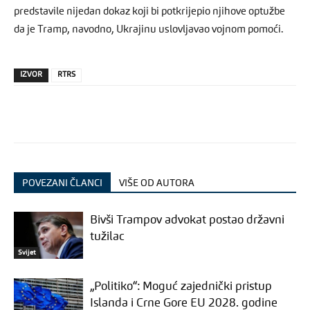
predstavile nijedan dokaz koji bi potkrijepio njihove optužbe
da je Tramp, navodno, Ukrajinu uslovljavao vojnom pomoći.
IZVOR
RTRS
POVEZANI ČLANCI
VIŠE OD AUTORA
Bivši Trampov advokat postao državni
tužilac
Svijet
„Politiko“: Moguć zajednički pristup
Islanda i Crne Gore EU 2028. godine