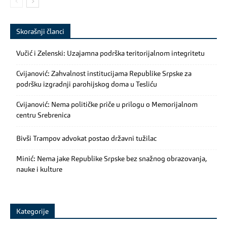
Skorašnji članci
Vučić i Zelenski: Uzajamna podrška teritorijalnom integritetu
Cvijanović: Zahvalnost institucijama Republike Srpske za
podršku izgradnji parohijskog doma u Tesliću
Cvijanović: Nema političke priče u prilogu o Memorijalnom
centru Srebrenica
Bivši Trampov advokat postao državni tužilac
Minić: Nema jake Republike Srpske bez snažnog obrazovanja,
nauke i kulture
Kategorije