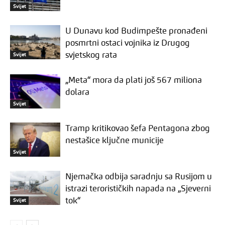
Svijet
U Dunavu kod Budimpešte pronađeni
posmrtni ostaci vojnika iz Drugog
svjetskog rata
Svijet
„Meta“ mora da plati još 567 miliona
dolara
Svijet
Tramp kritikovao šefa Pentagona zbog
nestašice ključne municije
Svijet
Njemačka odbija saradnju sa Rusijom u
istrazi terorističkih napada na „Sjeverni
tok“
Svijet