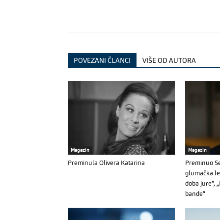
POVEZANI ČLANCI
VIŠE OD AUTORA
Magazin
Magazin
Preminula Olivera Katarina
Preminuo Se
glumačka leg
doba jure“, 
bande“