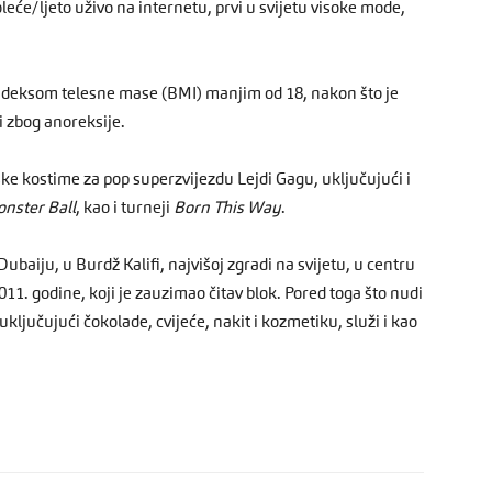
leće/ljeto uživo na internetu, prvi u svijetu visoke mode,
a indeksom telesne mase (BMI) manjim od 18, nakon što je
 zbog anoreksije.
ske kostime za pop superzvijezdu Lejdi Gagu, uključujući i
nster Ball
, kao i turneji
Born This Way
.
aiju, u Burdž Kalifi, najvišoj zgradi na svijetu, u centru
. godine, koji je zauzimao čitav blok. Pored toga što nudi
uključujući čokolade, cvijeće, nakit i kozmetiku, služi i kao