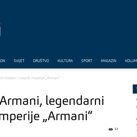
ION
SVIJET
DRUŠTVO
KULTURA
SPORT
MAGAZIN
KOLU
i kreator i vlasnik imperije „Armani“
Armani, legendarni
 imperije „Armani“
11