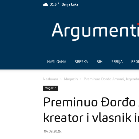
C
31.5
Banja Luka
Argumenti
NASLOVNA
SRPSKA
BIH
SRBIJA
REG
Naslovna
Magazin
Preminuo Đorđo Armani, legendarn
Magazin
Preminuo Đorđo 
kreator i vlasnik
04.09.2025.