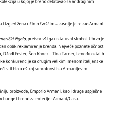
kolekcija u kojoj je brend debitovao sa androginim
 i izgled žena učinio čvršćim – kasnije je rekao Armani.
merički žigolo
, pretvorivši ga u statusni simbol. Ubrzo je
jedan oblik reklamiranja brenda. Najveće poznate ličnosti
 Džodi Foster, Šon Koneri i Tina Tarner, između ostalih
stoke konkurencije sa drugim velikim imenom italijanske
ći stil bio u oštroj suprotnosti sa Armanijevim
niju proizvoda, Emporio Armani, kao i druge uspješne
xchange i brend za enterijer Armani/Casa.