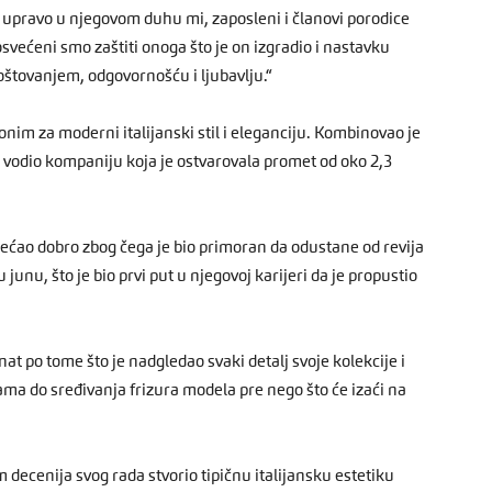
i upravo u njegovom duhu mi, zaposleni i članovi porodice
svećeni smo zaštiti onoga što je on izgradio i nastavku
štovanjem, odgovornošću i ljubavlju.“
onim za moderni italijanski stil i eleganciju. Kombinovao je
i vodio kompaniju koja je ostvarovala promet od oko 2,3
jećao dobro zbog čega je bio primoran da odustane od revija
nu, što je bio prvi put u njegovoj karijeri da je propustio
znat po tome što je nadgledao svaki detalj svoje kolekcije i
ama do sređivanja frizura modela pre nego što će izaći na
m decenija svog rada stvorio tipičnu italijansku estetiku