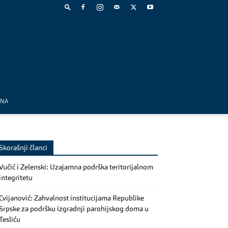
MNA
Skorašnji članci
Vučić i Zelenski: Uzajamna podrška teritorijalnom
integritetu
Cvijanović: Zahvalnost institucijama Republike
Srpske za podršku izgradnji parohijskog doma u
Tesliću