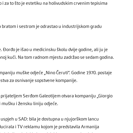
 i za to što je estetiku na holivudskim crvenim tepisima
sa bratom i sestrom je odrastao u industrijskom gradu
. Đorđo je išao u medicinsku školu dvije godine, ali ju je
obnoj kući. Na tom radnom mjestu zadržao se sedam godina.
mpaniju muške odjeće „Nino Čeruti“. Godine 1970. postaje
ustva za osnivanje sopstvene kompanije.
 prijateljem Serđom Galeotijem otvara kompaniju „Giorgio
i mušku i žensku liniju odjeće.
e uspjeh u SAD: bila je dostupna u njujorškom lancu
ducirala i TV reklamu kojom je predstavila Armanija