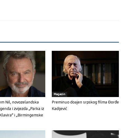
Magazin
m Nil, novozelandska
Preminuo doajen srpskog filma Đorđe
enda i zvijezda „Parka iz
Kadijević
„Klavira“ i „Birmingemske