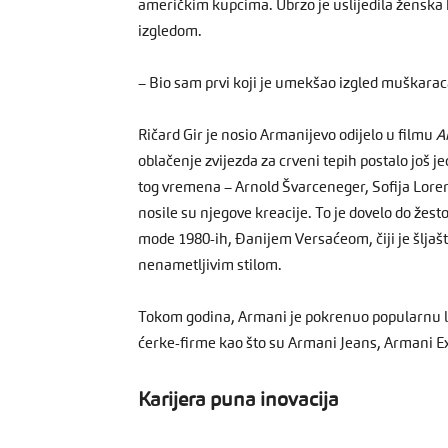
američkim kupcima. Ubrzo je uslijedila ženska 
izgledom.
– Bio sam prvi koji je umekšao izgled muškaraca
Ričard Gir je nosio Armanijevo odijelo u filmu
A
oblačenje zvijezda za crveni tepih postalo još 
tog vremena – Arnold Švarceneger, Sofija Loren,
nosile su njegove kreacije. To je dovelo do že
mode 1980-ih, Đanijem Versaćeom, čiji je šljašte
nenametljivim stilom.
Tokom godina, Armani je pokrenuo popularnu li
ćerke-firme kao što su Armani Jeans, Armani E
Karijera puna inovacija