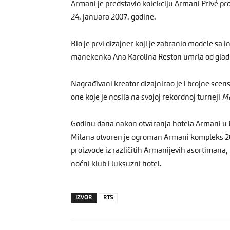
Armani je predstavio kolekciju Armani Privé pro
24. januara 2007. godine.
Bio je prvi dizajner koji je zabranio modele s
manekenka Ana Karolina Reston umrla od gladi
Nagrađivani kreator dizajnirao je i brojne scen
one koje je nosila na svojoj rekordnoj turneji
Mo
Godinu dana nakon otvaranja hotela Armani u Dub
Milana otvoren je ogroman Armani kompleks 2011
proizvode iz različitih Armanijevih asortimana, 
noćni klub i luksuzni hotel.
IZVOR
RTS