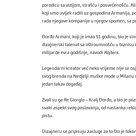
porodicu sa vizijom, strašću i posvećenošću. Al
koji smo uvijek radili uz gospodina Armanija, po
rada njegove kompanije u njegov spomen, sa po
Đorđo Armani, koji je imao 91 godinu, bio je sin
dizajnerski talenat sa oštroumnošću u biznisu 
milijarde evra godišnje, navodi
Rojters
.
Legendarni kreator već neko vrijeme nije se os
svog brenda na Nedjelji muške mode u Milanu u ju
jedan takav događaj.
Zvali su ga Re Giorgio – Kralj Đorđo, a bio je po
svaki aspekt svog poslovanja, od nastanka rekl
pistu.
Dizajneru se pripisuju zasluge za to što je toko