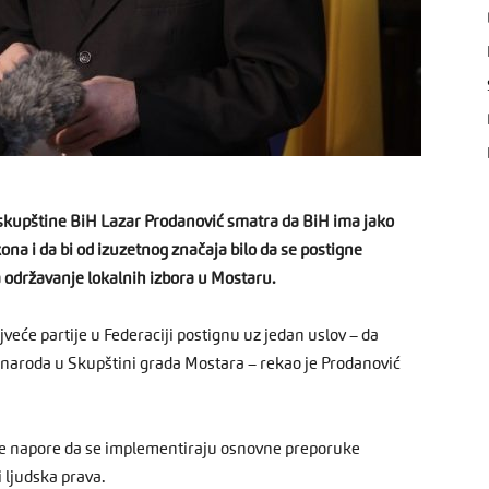
kupštine BiH Lazar Prodanović smatra da BiH ima jako
na i da bi od izuzetnog značaja bilo da se postigne
za održavanje lokalnih izbora u Mostaru.
jveće partije u Federaciji postignu uz jedan uslov – da
 naroda u Skupštini grada Mostara – rekao je Prodanović
lne napore da se implementiraju osnovne preporuke
 ljudska prava.