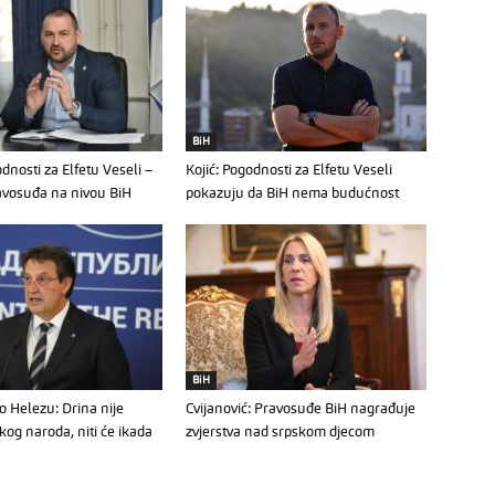
BiH
dnosti za Elfetu Veseli –
Kojić: Pogodnosti za Elfetu Veseli
avosuđa na nivou BiH
pokazuju da BiH nema budućnost
BiH
o Helezu: Drina nije
Cvijanović: Pravosuđe BiH nagrađuje
kog naroda, niti će ikada
zvjerstva nad srpskom djecom