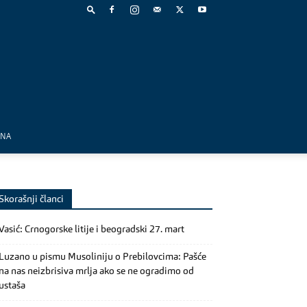
MNA
Skorašnji članci
Vasić: Crnogorske litije i beogradski 27. mart
Luzano u pismu Musoliniju o Prebilovcima: Pašće
na nas neizbrisiva mrlja ako se ne ogradimo od
ustaša