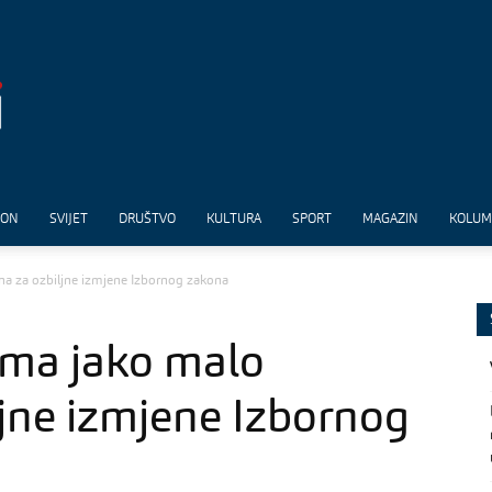
ION
SVIJET
DRUŠTVO
KULTURA
SPORT
MAGAZIN
KOLU
a za ozbiljne izmjene Izbornog zakona
ima jako malo
jne izmjene Izbornog