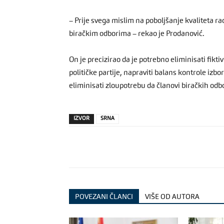
– Prije svega mislim na poboljšanje kvaliteta r
biračkim odborima – rekao je Prodanović.
On je precizirao da je potrebno eliminisati fiktivn
političke partije, napraviti balans kontrole izb
eliminisati zloupotrebu da članovi biračkih odb
IZVOR
SRNA
POVEZANI ČLANCI
VIŠE OD AUTORA