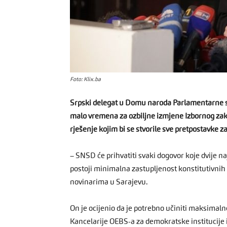
Foto: Klix.ba
Srpski delegat u Domu naroda Parlamentarne s
malo vremena za ozbiljne izmjene Izbornog zako
rješenje kojim bi se stvorile sve pretpostavke 
– SNSD će prihvatiti svaki dogovor koje dvije na
postoji minimalna zastupljenost konstitutivnih
novinarima u Sarajevu.
On je ocijenio da je potrebno učiniti maksima
Kancelarije OEBS-a za demokratske institucije i