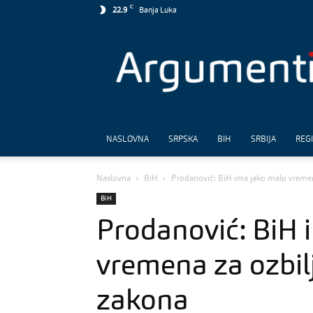
C
22.9
Banja Luka
Argumenti
NASLOVNA
SRPSKA
BIH
SRBIJA
REG
Naslovna
BiH
Prodanović: BiH ima jako malo vremen
BiH
Prodanović: BiH 
vremena za ozbil
zakona