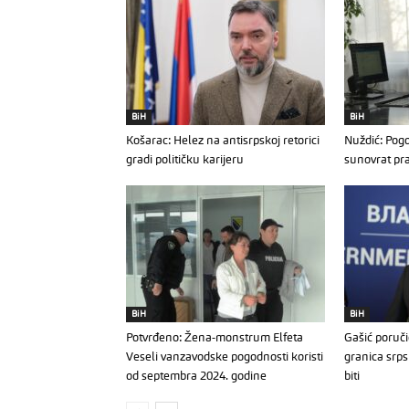
BiH
BiH
Košarac: Helez na antisrpskoj retorici
Nuždić: Pogo
gradi političku karijeru
sunovrat pr
BiH
BiH
Potvrđeno: Žena-monstrum Elfeta
Gašić poruči
Veseli vanzavodske pogodnosti koristi
granica srps
od septembra 2024. godine
biti