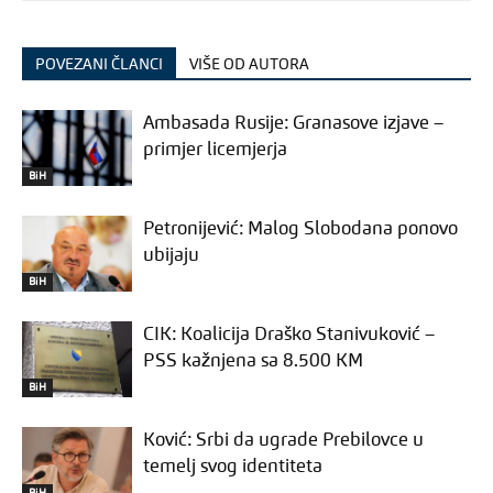
POVEZANI ČLANCI
VIŠE OD AUTORA
Ambasada Rusije: Granasove izjave –
primjer licemjerja
BiH
Petronijević: Malog Slobodana ponovo
ubijaju
BiH
CIK: Koalicija Draško Stanivuković –
PSS kažnjena sa 8.500 KM
BiH
Ković: Srbi da ugrade Prebilovce u
temelj svog identiteta
BiH