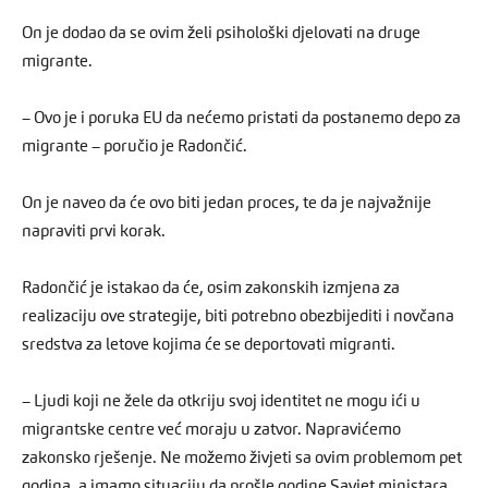
On je dodao da se ovim želi psihološki djelovati na druge
migrante.
– Ovo je i poruka EU da nećemo pristati da postanemo depo za
migrante – poručio je Radončić.
On je naveo da će ovo biti jedan proces, te da je najvažnije
napraviti prvi korak.
Radončić je istakao da će, osim zakonskih izmjena za
realizaciju ove strategije, biti potrebno obezbijediti i novčana
sredstva za letove kojima će se deportovati migranti.
– Ljudi koji ne žele da otkriju svoj identitet ne mogu ići u
migrantske centre već moraju u zatvor. Napravićemo
zakonsko rješenje. Ne možemo živjeti sa ovim problemom pet
godina, a imamo situaciju da prošle godine Savjet ministara