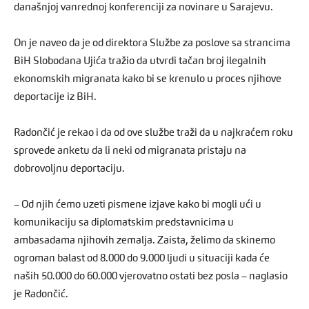
današnjoj vanrednoj konferenciji za novinare u Sarajevu.
On je naveo da je od direktora Službe za poslove sa strancima
BiH Slobodana Ujića tražio da utvrdi tačan broj ilegalnih
ekonomskih migranata kako bi se krenulo u proces njihove
deportacije iz BiH.
Radončić je rekao i da od ove službe traži da u najkraćem roku
sprovede anketu da li neki od migranata pristaju na
dobrovoljnu deportaciju.
– Od njih ćemo uzeti pismene izjave kako bi mogli ući u
komunikaciju sa diplomatskim predstavnicima u
ambasadama njihovih zemalja. Zaista, želimo da skinemo
ogroman balast od 8.000 do 9.000 ljudi u situaciji kada će
naših 50.000 do 60.000 vjerovatno ostati bez posla – naglasio
je Radončić.