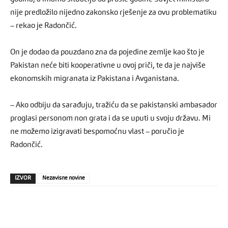
nije predložilo nijedno zakonsko rješenje za ovu problematiku
– rekao je Radončić.
On je dodao da pouzdano zna da pojedine zemlje kao što je
Pakistan neće biti kooperativne u ovoj priči, te da je najviše
ekonomskih migranata iz Pakistana i Avganistana.
– Ako odbiju da sarađuju, tražiću da se pakistanski ambasador
proglasi personom non grata i da se uputi u svoju državu. Mi
ne možemo izigravati bespomoćnu vlast – poručio je
Radončić.
IZVOR
Nezavisne novine