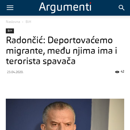
Naslovna
BiH
BiH
Radončić: Deportovaćemo
migrante, među njima ima i
terorista spavača
42
23.04.2020.