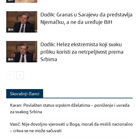
Dodik: Granas u Sarajevu da predstavlja
Njemačku, a ne da uređuje BiH
BiH
Dodik: Helez ekstremista koji svaku
priliku koristi za netrpeljivost prema
Srbima
BiH
Skorašnji članci
Karan: Povlašten status srpskim dželatima – poniženje i uvreda
za svakog Srbina
Vasić: Nije dovoljno vjerovati u Boga, moraš da misliš nacionalno
– crkva se ne može sačuvati