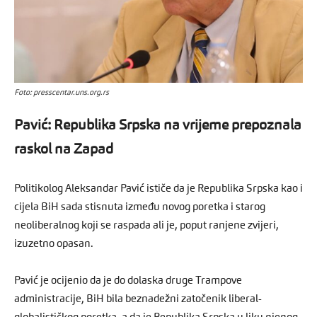
Foto: presscentar.uns.org.rs
Pavić: Republika Srpska na vrijeme prepoznala
raskol na Zapad
Politikolog Aleksandar Pavić ističe da je Republika Srpska kao i
cijela BiH sada stisnuta između novog poretka i starog
neoliberalnog koji se raspada ali je, poput ranjene zvijeri,
izuzetno opasan.
Pavić je ocijenio da je do dolaska druge Trampove
administracije, BiH bila beznadežni zatočenik liberal-