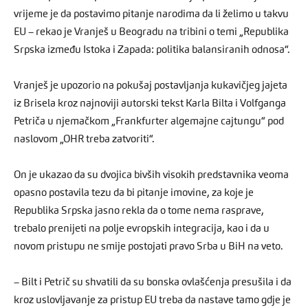
vrijeme je da postavimo pitanje narodima da li želimo u takvu
EU – rekao je Vranješ u Beogradu na tribini o temi „Republika
Srpska između Istoka i Zapada: politika balansiranih odnosa“.
Vranješ je upozorio na pokušaj postavljanja kukavičjeg jajeta
iz Brisela kroz najnoviji autorski tekst Karla Bilta i Volfganga
Petriča u njemačkom „Frankfurter algemajne cajtungu“ pod
naslovom „OHR treba zatvoriti“.
On je ukazao da su dvojica bivših visokih predstavnika veoma
opasno postavila tezu da bi pitanje imovine, za koje je
Republika Srpska jasno rekla da o tome nema rasprave,
trebalo prenijeti na polje evropskih integracija, kao i da u
novom pristupu ne smije postojati pravo Srba u BiH na veto.
– Bilt i Petrič su shvatili da su bonska ovlašćenja presušila i da
kroz uslovljavanje za pristup EU treba da nastave tamo gdje je