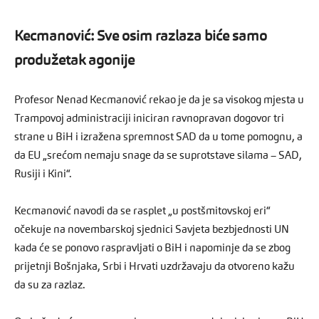
Kecmanović: Sve osim razlaza biće samo
produžetak agonije
Profesor Nenad Kecmanović rekao je da je sa visokog mjesta u
Trampovoj administraciji iniciran ravnopravan dogovor tri
strane u BiH i izražena spremnost SAD da u tome pomognu, a
da EU „srećom nemaju snage da se suprotstave silama – SAD,
Rusiji i Kini“.
Kecmanović navodi da se rasplet „u postšmitovskoj eri“
očekuje na novembarskoj sjednici Savjeta bezbjednosti UN
kada će se ponovo raspravljati o BiH i napominje da se zbog
prijetnji Bošnjaka, Srbi i Hrvati uzdržavaju da otvoreno kažu
da su za razlaz.