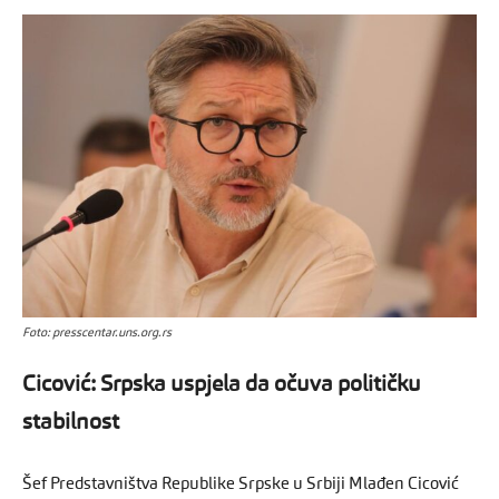
Foto: presscentar.uns.org.rs
Cicović: Srpska uspjela da očuva političku
stabilnost
Šef Predstavništva Republike Srpske u Srbiji Mlađen Cicović