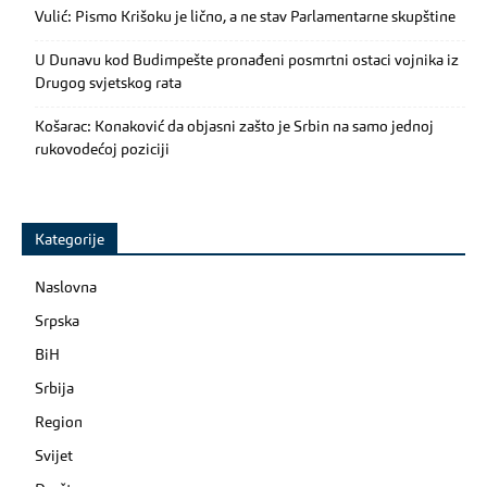
Vulić: Pismo Krišoku je lično, a ne stav Parlamentarne skupštine
U Dunavu kod Budimpešte pronađeni posmrtni ostaci vojnika iz
Drugog svjetskog rata
Košarac: Konaković da objasni zašto je Srbin na samo jednoj
rukovodećoj poziciji
Kategorije
Naslovna
Srpska
BiH
Srbija
Region
Svijet