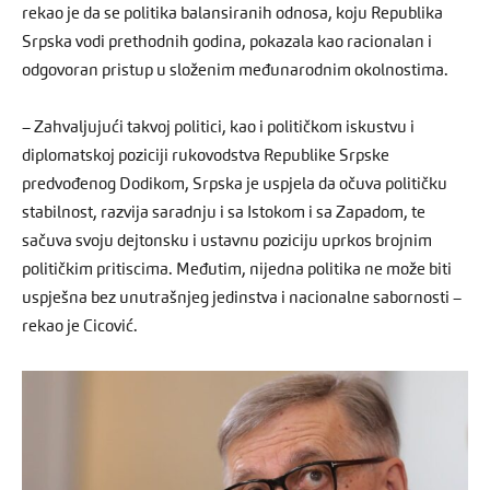
rekao je da se politika balansiranih odnosa, koju Republika
Srpska vodi prethodnih godina, pokazala kao racionalan i
odgovoran pristup u složenim međunarodnim okolnostima.
– Zahvaljujući takvoj politici, kao i političkom iskustvu i
diplomatskoj poziciji rukovodstva Republike Srpske
predvođenog Dodikom, Srpska je uspjela da očuva političku
stabilnost, razvija saradnju i sa Istokom i sa Zapadom, te
sačuva svoju dejtonsku i ustavnu poziciju uprkos brojnim
političkim pritiscima. Međutim, nijedna politika ne može biti
uspješna bez unutrašnjeg jedinstva i nacionalne sabornosti –
rekao je Cicović.