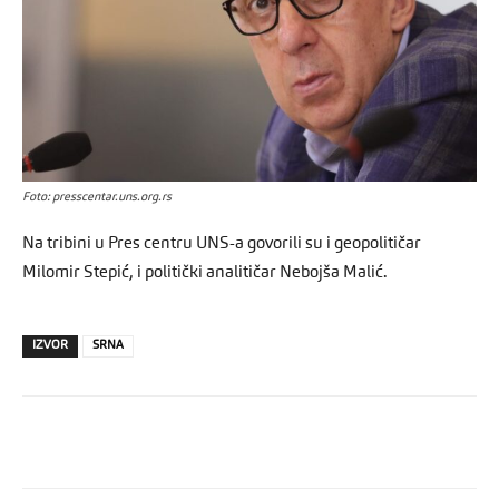
Foto: presscentar.uns.org.rs
Na tribini u Pres centru UNS-a govorili su i geopolitičar
Milomir Stepić, i politički analitičar Nebojša Malić.
IZVOR
SRNA