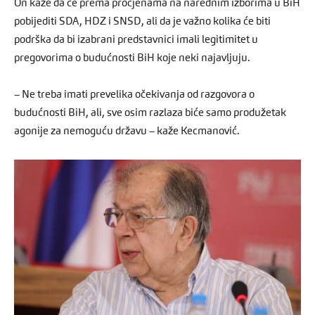
On kaže da će prema procjenama na narednim izborima u BiH
pobijediti SDA, HDZ i SNSD, ali da je važno kolika će biti
podrška da bi izabrani predstavnici imali legitimitet u
pregovorima o budućnosti BiH koje neki najavljuju.
– Ne treba imati prevelika očekivanja od razgovora o
budućnosti BiH, ali, sve osim razlaza biće samo produžetak
agonije za nemoguću državu – kaže Kecmanović.