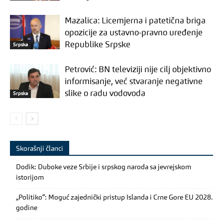
Mazalica: Licemjerna i patetična briga
opozicije za ustavno-pravno uređenje
Republike Srpske
Srpska
Petrović: BN televiziji nije cilj objektivno
informisanje, već stvaranje negativne
slike o radu vodovoda
Srpska
Skorašnji članci
Dodik: Duboke veze Srbije i srpskog naroda sa jevrejskom
istorijom
„Politiko“: Moguć zajednički pristup Islanda i Crne Gore EU 2028.
godine