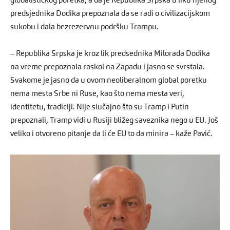
globalističkog poretka, a da je Republika Srpska u liku njenog
predsjednika Dodika prepoznala da se radi o civilizacijskom
sukobu i dala bezrezervnu podršku Trampu.
– Republika Srpska je kroz lik predsednika Milorada Dodika
na vreme prepoznala raskol na Zapadu i jasno se svrstala.
Svakome je jasno da u ovom neoliberalnom global poretku
nema mesta Srbe ni Ruse, kao što nema mesta veri,
identitetu, tradiciji. Nije slučajno što su Tramp i Putin
prepoznali, Tramp vidi u Rusiji bližeg saveznika nego u EU. Još
veliko i otvoreno pitanje da li će EU to da minira – kaže Pavić.