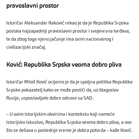
pravoslavni prostor
Istoričar Aleksandar Raković rekao je da je Republika Srpska
postala najzapadniji pravoslavni prostor i svojevrsna tvrđava,
te da zbog toga njeno jačanje ima osim nacionalnog i
civilizacijski značaj.
Ković: Republika Srpska veoma dobro pliva
Istoričar Miloš Ković ocijenio je da je spoljna politika Republike
Srpske pokazatelj kako se može postići da, uz blagoslov
Rusije, uspostavljate dobre odnose sa SAD.
– U ovim istorijskim okvirima i kontekstu koji nameće
istorijsko iskustvo, Republika Srpska veoma dobro pliva, a ovo
što se dešava u poslednje vreme je dobra potvrda – kaže Ković.