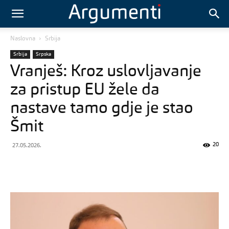
Naslovna
Srbija
Srbija
Srpska
Vranješ: Kroz uslovljavanje
za pristup EU žele da
nastave tamo gdje je stao
Šmit
20
27.05.2026.