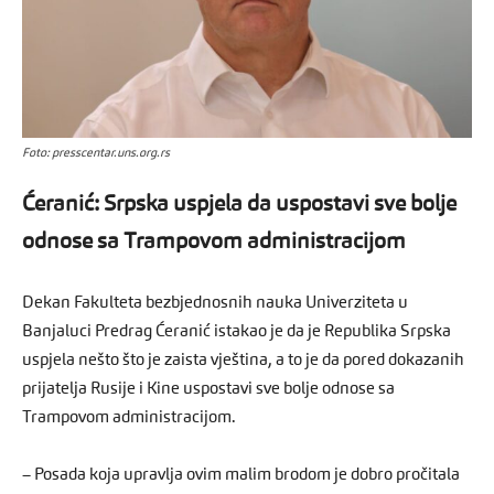
Foto: presscentar.uns.org.rs
Ćeranić: Srpska uspjela da uspostavi sve bolje
odnose sa Trampovom administracijom
Dekan Fakulteta bezbjednosnih nauka Univerziteta u
Banjaluci Predrag Ćeranić istakao je da je Republika Srpska
uspjela nešto što je zaista vještina, a to je da pored dokazanih
prijatelja Rusije i Kine uspostavi sve bolje odnose sa
Trampovom administracijom.
– Posada koja upravlja ovim malim brodom je dobro pročitala