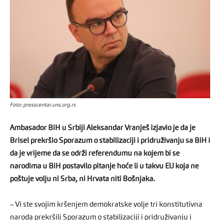
Foto: presscentar.uns.org.rs
Ambasador BiH u Srbiji Aleksandar Vranješ izjavio je da je
Brisel prekršio Sporazum o stabilizaciji i pridruživanju sa BiH i
da je vrijeme da se održi referendumu na kojem bi se
narodima u BiH postavilo pitanje hoće li u takvu EU koja ne
poštuje volju ni Srba, ni Hrvata niti Bošnjaka.
– Vi ste svojim kršenjem demokratske volje tri konstitutivna
naroda prekršili Sporazum o stabilizaciji i pridruživanju i