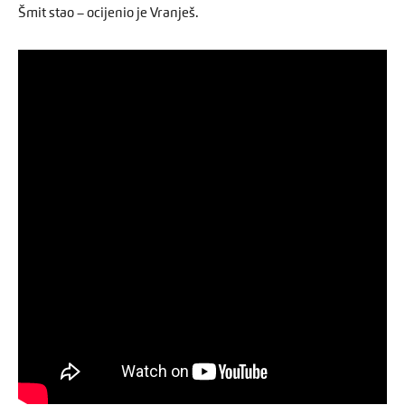
Šmit stao – ocijenio je Vranješ.