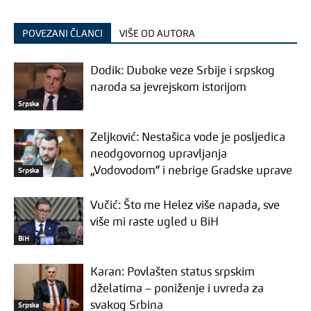
POVEZANI ČLANCI
VIŠE OD AUTORA
Dodik: Duboke veze Srbije i srpskog
naroda sa jevrejskom istorijom
Srpska
Zeljković: Nestašica vode je posljedica
neodgovornog upravljanja
„Vodovodom“ i nebrige Gradske uprave
Srpska
Vučić: Što me Helez više napada, sve
više mi raste ugled u BiH
BiH
Karan: Povlašten status srpskim
dželatima – poniženje i uvreda za
svakog Srbina
Srpska