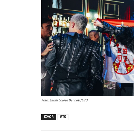
Foto: Sarah Louise Bennett/EBU
IZVOR
RTS