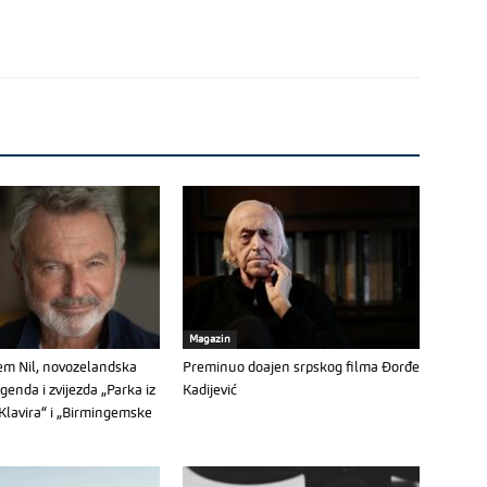
Magazin
m Nil, novozelandska
Preminuo doajen srpskog filma Đorđe
enda i zvijezda „Parka iz
Kadijević
„Klavira“ i „Birmingemske