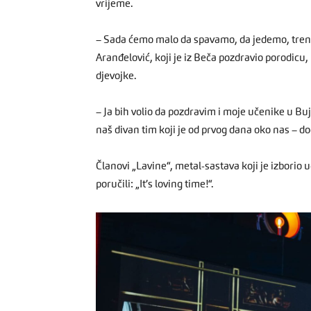
vrijeme.
– Sada ćemo malo da spavamo, da jedemo, treni
Aranđelović, koji je iz Beča pozdravio porodicu, p
djevojke.
– Ja bih volio da pozdravim i moje učenike u Buj
naš divan tim koji je od prvog dana oko nas – d
Članovi „Lavine“, metal-sastava koji je izborio
poručili: „It’s loving time!“.