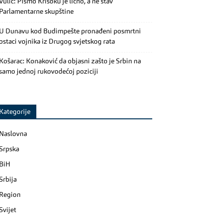
Vulić: Pismo Krišoku je lično, a ne stav
Parlamentarne skupštine
U Dunavu kod Budimpešte pronađeni posmrtni
ostaci vojnika iz Drugog svjetskog rata
Košarac: Konaković da objasni zašto je Srbin na
samo jednoj rukovodećoj poziciji
Kategorije
Naslovna
Srpska
BiH
Srbija
Region
Svijet