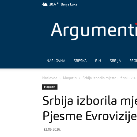
C
20.4
Banja Luka
Argumenti
NASLOVNA
SRPSKA
BIH
SRBIJA
REG
Naslovna
Magazin
Srbija izborila mjesto u finalu 70
Magazin
Srbija izborila mj
Pjesme Evrovizije
12.05.2026.