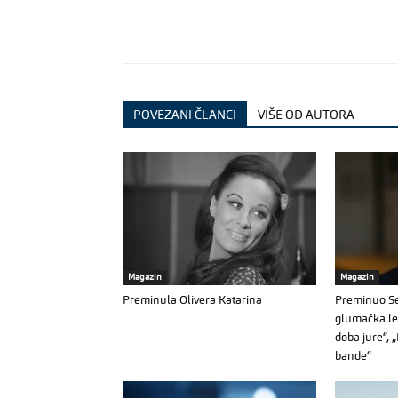
POVEZANI ČLANCI
VIŠE OD AUTORA
Magazin
Magazin
Preminula Olivera Katarina
Preminuo Se
glumačka leg
doba jure“, 
bande“