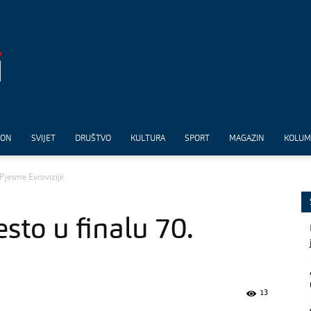
ION
SVIJET
DRUŠTVO
KULTURA
SPORT
MAGAZIN
KOLU
. Pjesme Evrovizije
esto u finalu 70.
13