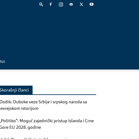
MNA
Skorašnji članci
Dodik: Duboke veze Srbije i srpskog naroda sa
jevrejskom istorijom
„Politiko“: Moguć zajednički pristup Islanda i Crne
Gore EU 2028. godine