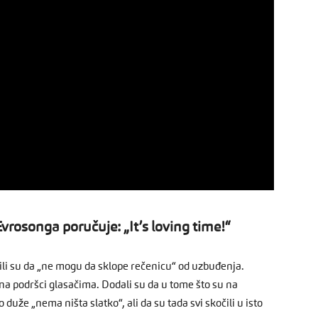
vrosonga poručuje: „It’s loving time!“
čili su da „ne mogu da sklope rečenicu“ od uzbuđenja.
na podršci glasačima. Dodali su da u tome što su na
duže „nema ništa slatko“, ali da su tada svi skočili u isto