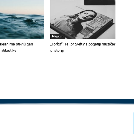
Magazin
keanima otkrili gen
„Forbs“: Tejlor Svift najbogatiji muzičar
ntibiotike
u istoriji