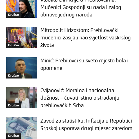
Vladika Dimitrije u Prebilovcima:
Mučenici Gospodnji su nada i zalog
obnove jednog naroda
Društvo
Mitropolit Hrizostom: Prebilovački
mučenici zasijali kao svjetlost vaskrslog
života
Društvo
Minić: Prebilovci su sveto mjesto bola i
opomene
Društvo
Cvijanović: Moralna i nacionalna
dužnost – čuvati istinu o stradanju
prebilovačkih Srba
Društvo
Zavod za statistiku: Inflacija u Republici
Srpskoj usporava drugi mjesec zaredom
Društvo