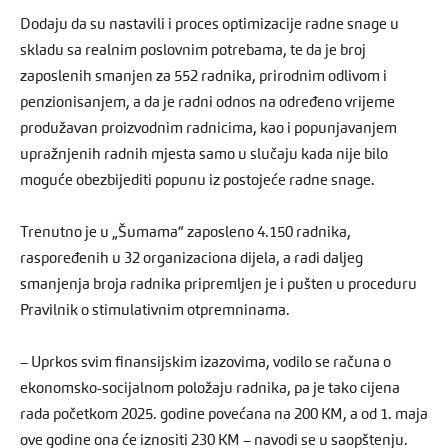
Dodaju da su nastavili i proces optimizacije radne snage u
skladu sa realnim poslovnim potrebama, te da je broj
zaposlenih smanjen za 552 radnika, prirodnim odlivom i
penzionisanjem, a da je radni odnos na određeno vrijeme
produžavan proizvodnim radnicima, kao i popunjavanjem
upražnjenih radnih mjesta samo u slučaju kada nije bilo
moguće obezbijediti popunu iz postojeće radne snage.
Trenutno je u „Šumama“ zaposleno 4.150 radnika,
raspoređenih u 32 organizaciona dijela, a radi daljeg
smanjenja broja radnika pripremljen je i pušten u proceduru
Pravilnik o stimulativnim otpremninama.
– Uprkos svim finansijskim izazovima, vodilo se računa o
ekonomsko-socijalnom položaju radnika, pa je tako cijena
rada početkom 2025. godine povećana na 200 KM, a od 1. maja
ove godine ona će iznositi 230 KM – navodi se u saopštenju.