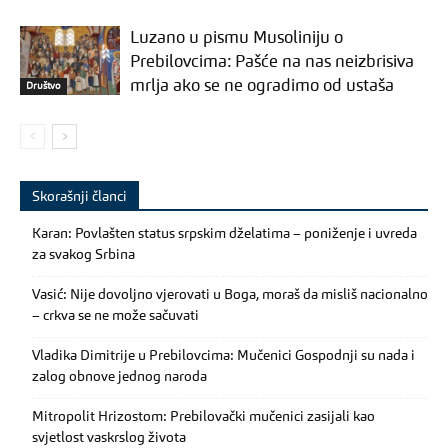
Luzano u pismu Musoliniju o
Prebilovcima: Pašće na nas neizbrisiva
mrlja ako se ne ogradimo od ustaša
Društvo
Skorašnji članci
Karan: Povlašten status srpskim dželatima – poniženje i uvreda
za svakog Srbina
Vasić: Nije dovoljno vjerovati u Boga, moraš da misliš nacionalno
– crkva se ne može sačuvati
Vladika Dimitrije u Prebilovcima: Mučenici Gospodnji su nada i
zalog obnove jednog naroda
Mitropolit Hrizostom: Prebilovački mučenici zasijali kao
svjetlost vaskrslog života