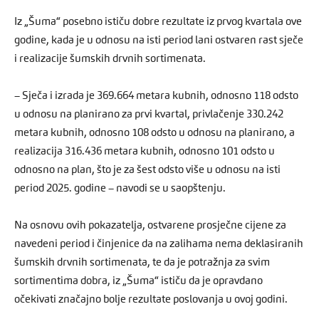
Iz „Šuma“ posebno ističu dobre rezultate iz prvog kvartala ove
godine, kada je u odnosu na isti period lani ostvaren rast sječe
i realizacije šumskih drvnih sortimenata.
– Sječa i izrada je 369.664 metara kubnih, odnosno 118 odsto
u odnosu na planirano za prvi kvartal, privlačenje 330.242
metara kubnih, odnosno 108 odsto u odnosu na planirano, a
realizacija 316.436 metara kubnih, odnosno 101 odsto u
odnosno na plan, što je za šest odsto više u odnosu na isti
period 2025. godine – navodi se u saopštenju.
Na osnovu ovih pokazatelja, ostvarene prosječne cijene za
navedeni period i činjenice da na zalihama nema deklasiranih
šumskih drvnih sortimenata, te da je potražnja za svim
sortimentima dobra, iz „Šuma“ ističu da je opravdano
očekivati značajno bolje rezultate poslovanja u ovoj godini.