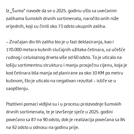
Iz „Šuma“ navode da se u 2025. godinu ušlo sa uvećanim
zalihama šumskih drvnih sortimenata, naročito onih niže
vrijednih, koji su činili oko 73 odsto ukupnih zaliha.
– Značajan dio tih zaliha bio je u fazi deklasiranja, kao i
170.000 metara kubnih slučajnih užitaka četinara, uz učešće
rudnog i celuloznog drveta više od 60 odsto. To je uticalo na
lošiju sortimentnu strukturu i manju prosječnu cijenu, koja je
kod četinara bila manja od planirane za oko 10 KM po metru
kubnom, što je uticalo na negativan rezultat – ističe se u
saopštenju.
Pozitivni pomaci vidljivi su i u procesu proizvodnje šumskih
drvnih sortimenata, te je izvršenje sječe u 2025. godini
povećano sa 87 na 90 odsto, dok je realizacija povećana sa 84
na 92 odsto u odnosu na godinu prije.