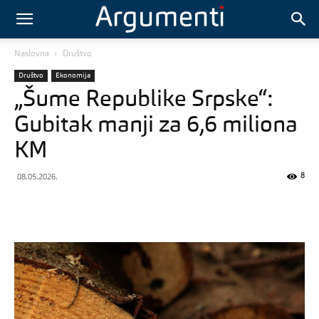
Naslovna
Društvo
Društvo
Ekonomija
„Šume Republike Srpske“:
Gubitak manji za 6,6 miliona
KM
8
08.05.2026.