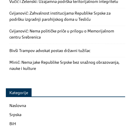
Vučić i Zelenski: Uzajamna podrška teritorijalnom integritetu
Cvijanović: Zahvalnost institucijama Republike Srpske za
podršku izgradnji parohijskog doma u Tesliću
Cvijanović: Nema političke priče u prilogu o Memorijalnom
centru Srebrenica
Bivši Trampov advokat postao državni tužilac
Minić: Nema jake Republike Srpske bez snažnog obrazovanja,
nauke i kulture
Kategorije
Naslovna
Srpska
BiH