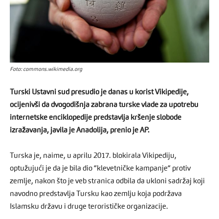
Foto: commons.wikimedia.org
Turski Ustavni sud presudio je danas u korist Vikipedije,
ocijenivši da dvogodišnja zabrana turske vlade za upotrebu
internetske enciklopedije predstavlja kršenje slobode
izražavanja, javila je Anadolija, prenio je AP.
Turska je, naime, u aprilu 2017. blokirala Vikipediju,
optužujući je da je bila dio “klevetničke kampanje“ protiv
zemlje, nakon što je veb stranica odbila da ukloni sadržaj koji
navodno predstavlja Tursku kao zemlju koja podržava
Islamsku državu i druge terorističke organizacije.