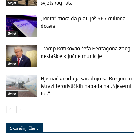
svjetskog rata
Svijet
„Meta“ mora da plati još 567 miliona
dolara
Svijet
Tramp kritikovao šefa Pentagona zbog
nestašice ključne municije
Svijet
Njemačka odbija saradnju sa Rusijom u
istrazi terorističkih napada na „Sjeverni
tok“
Svijet
Skorašnji članci