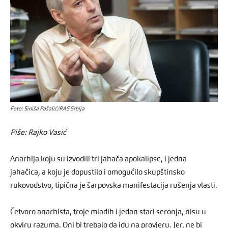
Foto: Siniša Pašalić/RAS Srbija
Piše: Rajko Vasić
Anarhija koju su izvodili tri jahača apokalipse, i jedna
jahačica, a koju je dopustilo i omogućilo skupštinsko
rukovodstvo, tipična je šarpovska manifestacija rušenja vlasti.
Četvoro anarhista, troje mladih i jedan stari seronja, nisu u
okviru razuma. Oni bi trebalo da idu na provjeru. Jer, ne bi