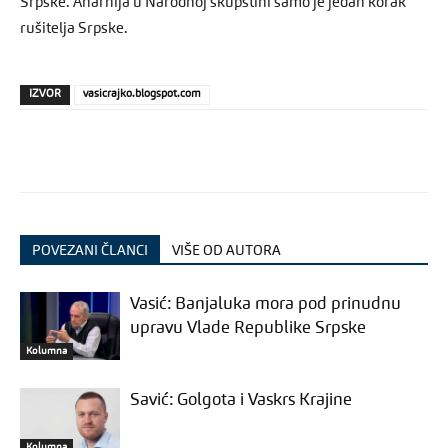
Srpske. Anarhija u Narodnoj skupštini samo je jedan korak
rušitelja Srpske.
IZVOR
vasicrajko.blogspot.com
POVEZANI ČLANCI
VIŠE OD AUTORA
Vasić: Banjaluka mora pod prinudnu
upravu Vlade Republike Srpske
Kolumna
Savić: Golgota i Vaskrs Krajine
Kolumna