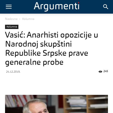
Naslovna
Kolumna
Kolumna
Vasić: Anarhisti opozicije u
Narodnoj skupštini
Republike Srpske prave
generalne probe
245
24.12.2019.