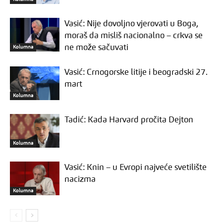
Vasić: Nije dovoljno vjerovati u Boga,
moraš da misliš nacionalno – crkva se
ne može sačuvati
Kolumna
Vasić: Crnogorske litije i beogradski 27.
mart
Kolumna
Tadić: Kada Harvard pročita Dejton
Kolumna
Vasić: Knin – u Evropi najveće svetilište
nacizma
Kolumna