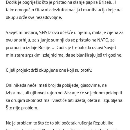
Dodik je pogriješio što je pristao na slanje papira Briselu. I
tako omogućio čitav niz dezinformacija i manifstacija koje na
okupu drže sve nezadovoljne.
Savjet ministara, SNSD-ovo učešće u njemu, mala je cijena za
ovu anarhiju, za sijanje sumnji da se pristalo na NATO, za
promociju izdaje Rusije… Dodik je trebalo da ostavi Savjet
ministara srpskim izdajnicima, da se blanširaju još tri godine.
Cijeli projekt drži okupljene one koji su protiv.
Oni nikada neće imati broj da pobijede, glasovima, na
izborima, ali njihovo trajno održavanje će se jednom poklopiti
sa drugim okolnostima i vlast će biti uzeta, oteta ili izgubljena.
Što nije problem.
No je problem to što će to biti početak rušenja Republiike