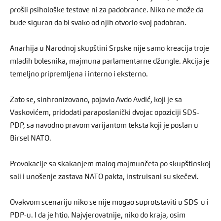
prošli psihološke testove ni za padobrance. Niko ne može da
bude siguran da bi svako od njih otvorio svoj padobran.
Anarhija u Narodnoj skupštini Srpske nije samo kreacija troje
mladih bolesnika, majmuna parlamentarne džungle. Akcija je
temeljno pripremljena i interno i eksterno.
Zato se, sinhronizovano, pojavio Avdo Avdić, koji je sa
Vaskovićem, pridodati paraposlanički dvojac opoziciji SDS-
PDP, sa navodno pravom varijantom teksta koji je poslan u
Birsel NATO.
Provokacije sa skakanjem malog majmunčeta po skupštinskoj
sali i unošenje zastava NATO pakta, instruisani su skečevi.
Ovakvom scenariju niko se nije mogao suprotstaviti u SDS-u i
PDP-u. I da je htio. Najvjerovatnije, niko do kraja, osim