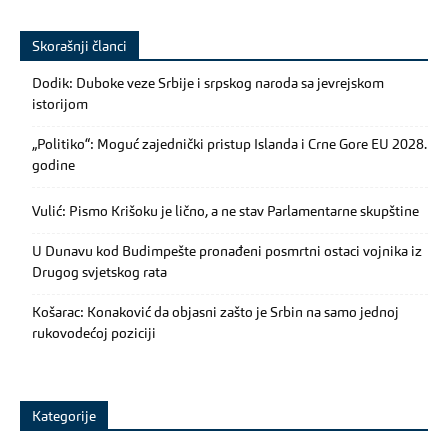
Skorašnji članci
Dodik: Duboke veze Srbije i srpskog naroda sa jevrejskom
istorijom
„Politiko“: Moguć zajednički pristup Islanda i Crne Gore EU 2028.
godine
Vulić: Pismo Krišoku je lično, a ne stav Parlamentarne skupštine
U Dunavu kod Budimpešte pronađeni posmrtni ostaci vojnika iz
Drugog svjetskog rata
Košarac: Konaković da objasni zašto je Srbin na samo jednoj
rukovodećoj poziciji
Kategorije