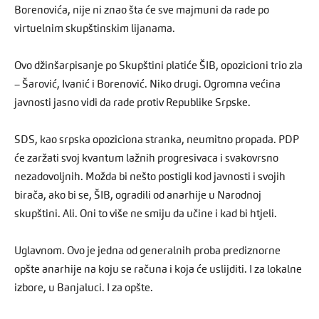
Borenovića, nije ni znao šta će sve majmuni da rade po
virtuelnim skupštinskim lijanama.
Ovo džinšarpisanje po Skupštini platiće ŠIB, opozicioni trio zla
– Šarović, Ivanić i Borenović. Niko drugi. Ogromna većina
javnosti jasno vidi da rade protiv Republike Srpske.
SDS, kao srpska opoziciona stranka, neumitno propada. PDP
će zaržati svoj kvantum lažnih progresivaca i svakovrsno
nezadovoljnih. Možda bi nešto postigli kod javnosti i svojih
birača, ako bi se, ŠIB, ogradili od anarhije u Narodnoj
skupštini. Ali. Oni to više ne smiju da učine i kad bi htjeli.
Uglavnom. Ovo je jedna od generalnih proba prediznorne
opšte anarhije na koju se računa i koja će uslijditi. I za lokalne
izbore, u Banjaluci. I za opšte.