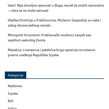
Vasić: Nije dovoljno vjerovati u Boga, moraš da misliš nacionalno
– crkva se ne može sačuvati
Vladika Dimitrije u Prebilovcima: Mučenici Gospodnji su nada i
zalog obnove jednog naroda
Mitropolit Hrizostom: Prebilovački mučenici zasijali kao
svjetlost vaskrslog života
Mazalica: Licemjerna i patetična briga opozicije za ustavno-
pravno uređenje Republike Srpske
Kategorije
Naslovna
Srpska
BiH
Srbija