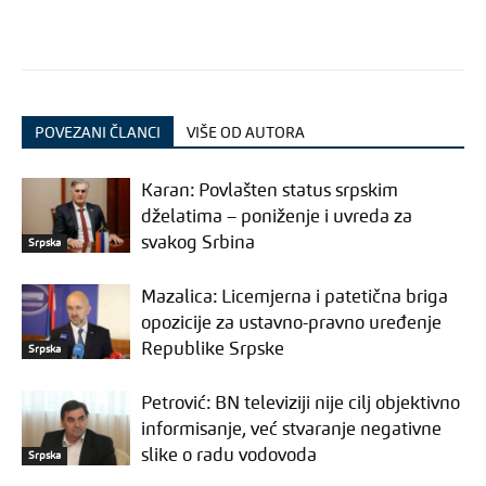
POVEZANI ČLANCI
VIŠE OD AUTORA
Karan: Povlašten status srpskim
dželatima – poniženje i uvreda za
svakog Srbina
Srpska
Mazalica: Licemjerna i patetična briga
opozicije za ustavno-pravno uređenje
Republike Srpske
Srpska
Petrović: BN televiziji nije cilj objektivno
informisanje, već stvaranje negativne
slike o radu vodovoda
Srpska