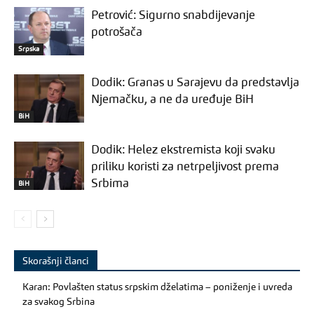
Petrović: Sigurno snabdijevanje
potrošača
Srpska
Dodik: Granas u Sarajevu da predstavlja
Njemačku, a ne da uređuje BiH
BiH
Dodik: Helez ekstremista koji svaku
priliku koristi za netrpeljivost prema
Srbima
BiH
Skorašnji članci
Karan: Povlašten status srpskim dželatima – poniženje i uvreda
za svakog Srbina