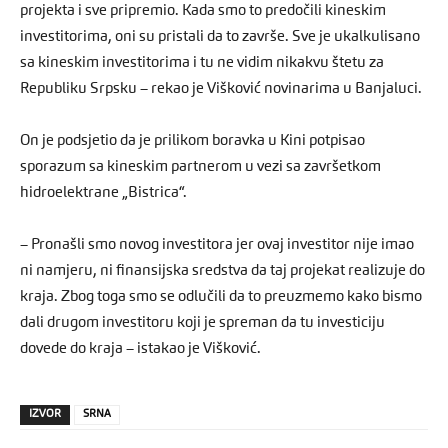
projekta i sve pripremio. Kada smo to predočili kineskim
investitorima, oni su pristali da to završe. Sve je ukalkulisano
sa kineskim investitorima i tu ne vidim nikakvu štetu za
Republiku Srpsku – rekao je Višković novinarima u Banjaluci.
On je podsjetio da je prilikom boravka u Kini potpisao
sporazum sa kineskim partnerom u vezi sa završetkom
hidroelektrane „Bistrica“.
– Pronašli smo novog investitora jer ovaj investitor nije imao
ni namjeru, ni finansijska sredstva da taj projekat realizuje do
kraja. Zbog toga smo se odlučili da to preuzmemo kako bismo
dali drugom investitoru koji je spreman da tu investiciju
dovede do kraja – istakao je Višković.
IZVOR
SRNA