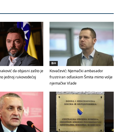
BiH
aković da objasni zašto je
Kovačević: Njemački ambasador
mo jednoj rukovodećoj
frustriran odlaskom Šmita mimo volje
njemačke Vlade