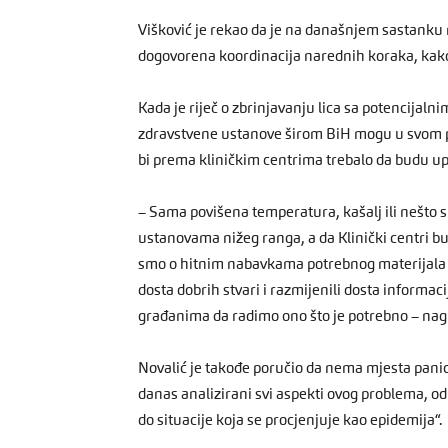
Višković je rekao da je na današnjem sastanku 
dogovorena koordinacija narednih koraka, kako b
Kada je riječ o zbrinjavanju lica sa potencijal
zdravstvene ustanove širom BiH mogu u svom po
bi prema kliničkim centrima trebalo da budu up
– Sama povišena temperatura, kašalj ili nešto s
ustanovama nižeg ranga, a da Klinički centri b
smo o hitnim nabavkama potrebnog materijala i
dosta dobrih stvari i razmijenili dosta inform
građanima da radimo ono što je potrebno – nagl
Novalić je takođe poručio da nema mjesta panici
danas analizirani svi aspekti ovog problema, odn
do situacije koja se procjenjuje kao epidemija“.