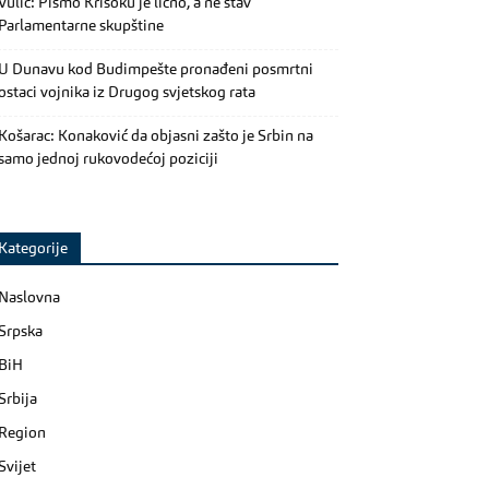
Vulić: Pismo Krišoku je lično, a ne stav
Parlamentarne skupštine
U Dunavu kod Budimpešte pronađeni posmrtni
ostaci vojnika iz Drugog svjetskog rata
Košarac: Konaković da objasni zašto je Srbin na
samo jednoj rukovodećoj poziciji
Kategorije
Naslovna
Srpska
BiH
Srbija
Region
Svijet