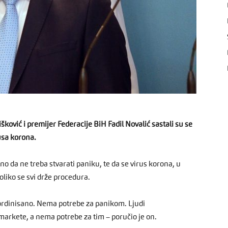
ović i premijer Federacije BiH Fadil Novalić sastali su se
usa korona.
o da ne treba stvarati paniku, te da se virus korona, u
oliko se svi drže procedura.
ordinisano. Nema potrebe za panikom. Ljudi
arkete, a nema potrebe za tim – poručio je on.