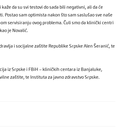
kaže da su svi testovi do sada bili negativni, ali da će
čiti. Postao sam optimista nakon što sam saslušao sve naše
nom servisiranju ovog problema. Čuli smo da klinički centri
kao je Novalić.
ravlja i socijalne zaštite Republike Srpske Alen Šeranić, te
cija iz Srpske i FBiH – kliničkih centara iz Banjaluke,
ilne zaštite, te Instituta za javno zdravstvo Srpske.