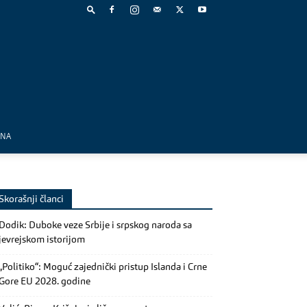
MNA
Skorašnji članci
Dodik: Duboke veze Srbije i srpskog naroda sa
jevrejskom istorijom
„Politiko“: Moguć zajednički pristup Islanda i Crne
Gore EU 2028. godine