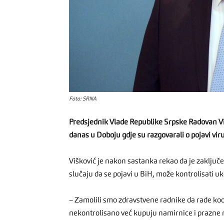
Foto: SRNA
Predsjednik Vlade Republike Srpske Radovan Višk
danas u Doboju gdje su razgovarali o pojavi vir
Višković je nakon sastanka rekao da je zaključen
slučaju da se pojavi u BiH, može kontrolisati uk
– Zamolili smo zdravstvene radnike da rade ko
nekontrolisano već kupuju namirnice i prazne m