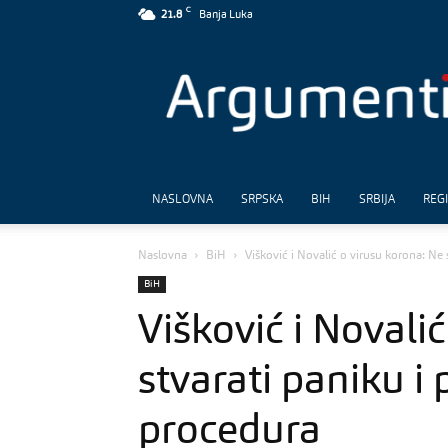
C
21.8
Banja Luka
Argumenti
NASLOVNA
SRPSKA
BIH
SRBIJA
REG
Naslovna
BiH
Višković i Novalić o virusu korona: Ne st
BiH
Višković i Novali
stvarati paniku i 
procedura