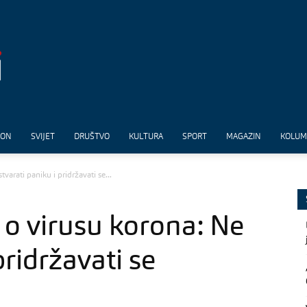
ION
SVIJET
DRUŠTVO
KULTURA
SPORT
MAGAZIN
KOLU
varati paniku i pridržavati se...
ć o virusu korona: Ne
pridržavati se