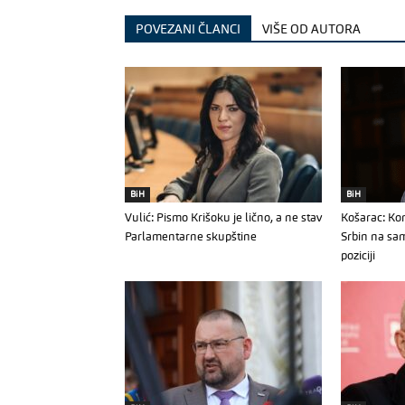
POVEZANI ČLANCI
VIŠE OD AUTORA
BiH
BiH
Vulić: Pismo Krišoku je lično, a ne stav
Košarac: Kon
Parlamentarne skupštine
Srbin na sa
poziciji