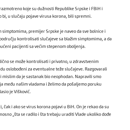
razmotreno koje su dužnosti Republike Srpske i FBiH i
i, u slučaju pojave virusa korona, bili spremni.
nim simptomima, premijer Srpske je naveo da sve bolnice i
dručju kontrolisati slučajeve sa blažim simptomima, a da
ućeni pacijenti sa većim stepenom oboljenja.
lično se može kontrolisati i privatno, u zdravstvenim
udu oslobođeni za eventualne teže slučajeve. Razgovarali
 mislim da je sastanak bio neophodan. Napravili smo
acija među našim vladama i želimo da pošaljemo poruku
asio je Višković.
, čak i ako se virus korona pojavi u BiH. On je rekao da su
osno „šta se radilo i šta trebaju uraditi Vlade ukoliko dođe