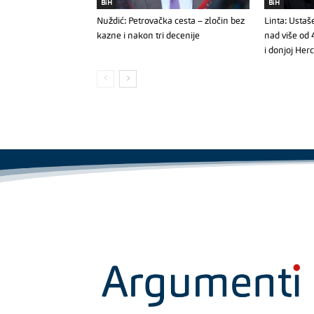
BiH
BiH
Nuždić: Petrovačka cesta – zločin bez
Linta: Ustaš
kazne i nakon tri decenije
nad više od 
i donjoj Her