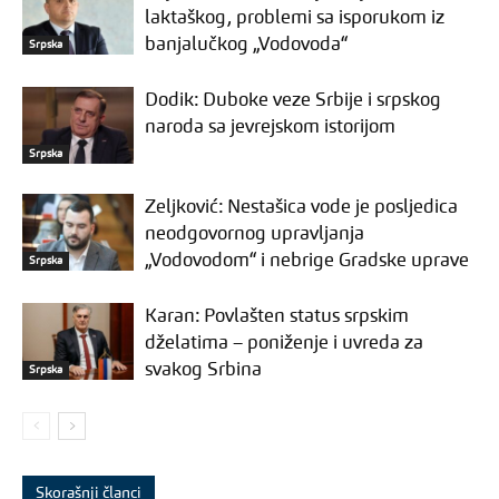
laktaškog, problemi sa isporukom iz
banjalučkog „Vodovoda“
Srpska
Dodik: Duboke veze Srbije i srpskog
naroda sa jevrejskom istorijom
Srpska
Zeljković: Nestašica vode je posljedica
neodgovornog upravljanja
„Vodovodom“ i nebrige Gradske uprave
Srpska
Karan: Povlašten status srpskim
dželatima – poniženje i uvreda za
svakog Srbina
Srpska
Skorašnji članci