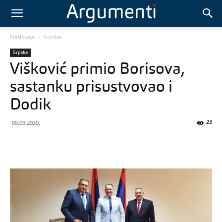
Naslovna
Srpska
Srpska
Višković primio Borisova,
sastanku prisustvovao i
Dodik
23
09.09.2020.