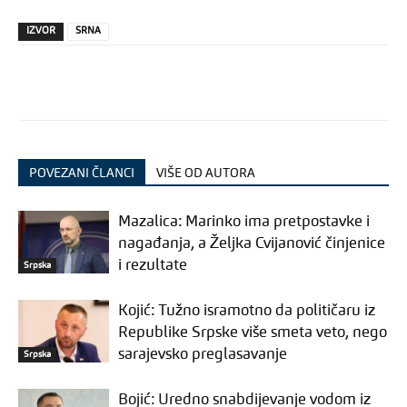
IZVOR
SRNA
POVEZANI ČLANCI
VIŠE OD AUTORA
Mazalica: Marinko ima pretpostavke i
nagađanja, a Željka Cvijanović činjenice
i rezultate
Srpska
Kojić: Tužno isramotno da političaru iz
Republike Srpske više smeta veto, nego
sarajevsko preglasavanje
Srpska
Bojić: Uredno snabdijevanje vodom iz