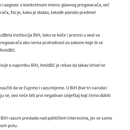
čeo razgovor o konkretnom imenu glavnog pregovarača, već
ača, što je, kako je dodao, takođe postalo predmet
džeta institucija BiH, tako se koče i procesi u vezi sa
pregovarača ako nema prohodnost za zakone koje bi se
 Amidžić.
sije o napretku BiH, Amidžić je rekao da takav ishod ne
aučiti da se čujemo i razumijemo. U BiH žive tri naroda i
 se, ovo neće biti prvi negativan izvještaj koji ćemo dobiti
u BiH razum prevlada nad političkim interesima, jer se samo
skom putu.