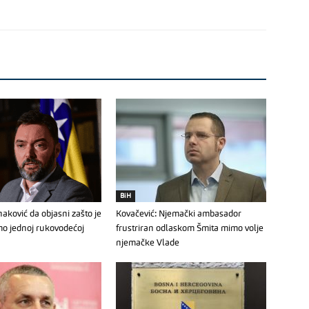
BiH
aković da objasni zašto je
Kovačević: Njemački ambasador
mo jednoj rukovodećoj
frustriran odlaskom Šmita mimo volje
njemačke Vlade