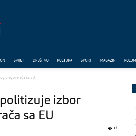
ION
SVIJET
DRUŠTVO
KULTURA
SPORT
MAGAZIN
KOLU
vnog pregovarača sa EU
politizuje izbor
rača sa EU
15