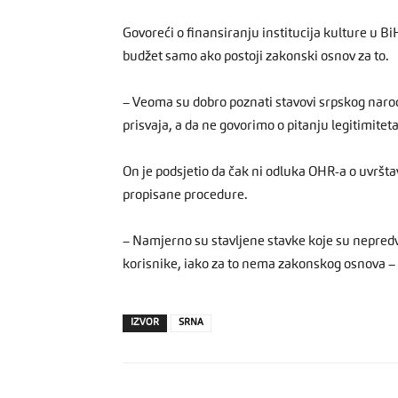
Govoreći o finansiranju institucija kulture u Bi
budžet samo ako postoji zakonski osnov za to.
– Veoma su dobro poznati stavovi srpskog naroda
prisvaja, a da ne govorimo o pitanju legitimitet
On je podsjetio da čak ni odluka OHR-a o uvršta
propisane procedure.
– Namjerno su stavljene stavke koje su nepredvi
korisnike, iako za to nema zakonskog osnova – 
IZVOR
SRNA