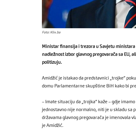
Foto: Klix.ba
Ministar finansija i trezora u Savjetu ministara 
nadležnost izbor glavnog pregovarača sa EU, ali
politizuju.
Amidžić je istakao da predstavnici „trojke“ po
domu Parlamentarne skupštine BiH kako bi pre
– Imate situaciju da „trojka“ kaže – gdje imamo
jednostavno nije normalno, niti je u skladu sa
državama glavnog pregovarača je imenovala vlada
je Amidžić.