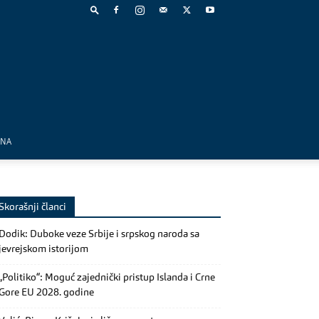
MNA
Skorašnji članci
Dodik: Duboke veze Srbije i srpskog naroda sa
jevrejskom istorijom
„Politiko“: Moguć zajednički pristup Islanda i Crne
Gore EU 2028. godine