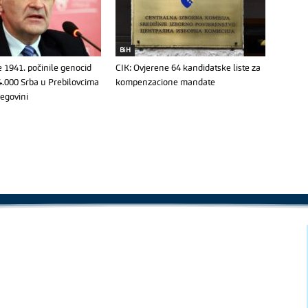
BiH
e 1941. počinile genocid
CIK: Ovjerene 64 kandidatske liste za
4.000 Srba u Prebilovcima
kompenzacione mandate
cegovini