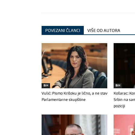
POVEZANI ČLANCI
VIŠE OD AUTORA
BiH
BiH
Vulić: Pismo Krišoku je lično, a ne stav
Košarac: Kon
Parlamentarne skupštine
Srbin na sa
poziciji