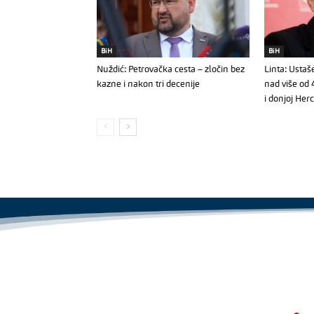
BiH
BiH
Nuždić: Petrovačka cesta – zločin bez
Linta: Ustaš
kazne i nakon tri decenije
nad više od 
i donjoj Her