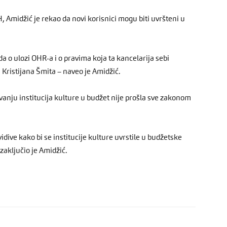
H, Amidžić je rekao da novi korisnici mogu biti uvršteni u
 o ulozi OHR-a i o pravima koja ta kancelarija sebi
a Kristijana Šmita – naveo je Amidžić.
vanju institucija kulture u budžet nije prošla sve zakonom
dive kako bi se institucije kulture uvrstile u budžetske
zaključio je Amidžić.