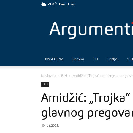
C
21.8
Banja Luka
Argumenti
NASLOVNA
SRPSKA
BIH
SRBIJA
REG
Naslovna
BiH
Amidžić: „Trojka“ politizuje izbor gla
BiH
Amidžić: „Trojka“ 
glavnog pregova
04.11.2025.