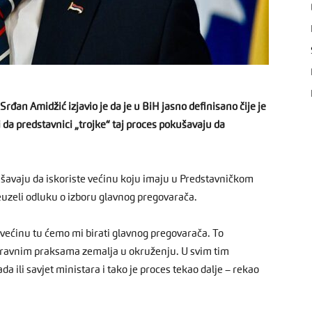
Srđan Amidžić izjavio je da je u BiH jasno definisano čije je
 da predstavnici „trojke“ taj proces pokušavaju da
kušavaju da iskoriste većinu koju imaju u Predstavničkom
uzeli odluku o izboru glavnog pregovarača.
 većinu tu ćemo mi birati glavnog pregovarača. To
 pravnim praksama zemalja u okruženju. U svim tim
 ili savjet ministara i tako je proces tekao dalje – rekao