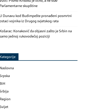
Vulić: Pismo Krišoku je lično, a ne stav
Parlamentarne skupštine
U Dunavu kod Budimpešte pronađeni posmrtni
ostaci vojnika iz Drugog svjetskog rata
Košarac: Konaković da objasni zašto je Srbin na
samo jednoj rukovodećoj poziciji
Kategorije
Naslovna
Srpska
BiH
Srbija
Region
Svijet