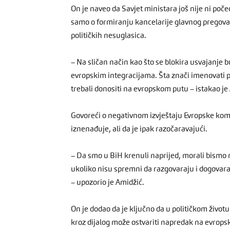
On je naveo da Savjet ministara još nije ni po
samo o formiranju kancelarije glavnog pregovar
političkih nesuglasica.
– Na sličan način kao što se blokira usvajanje bu
evropskim integracijama. Šta znači imenovati 
trebali donositi na evropskom putu – istakao je
Govoreći o negativnom izvještaju Evropske komi
iznenađuje, ali da je ipak razočaravajući.
– Da smo u BiH krenuli naprijed, morali bismo n
ukoliko nisu spremni da razgovaraju i dogovaraju
– upozorio je Amidžić.
On je dodao da je ključno da u političkom život
kroz dijalog može ostvariti napredak na evrop