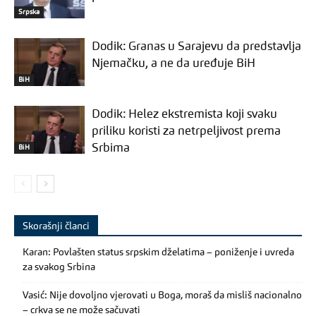
Srpska
Dodik: Granas u Sarajevu da predstavlja
Njemačku, a ne da uređuje BiH
BiH
Dodik: Helez ekstremista koji svaku
priliku koristi za netrpeljivost prema
Srbima
BiH
Skorašnji članci
Karan: Povlašten status srpskim dželatima – poniženje i uvreda
za svakog Srbina
Vasić: Nije dovoljno vjerovati u Boga, moraš da misliš nacionalno
– crkva se ne može sačuvati