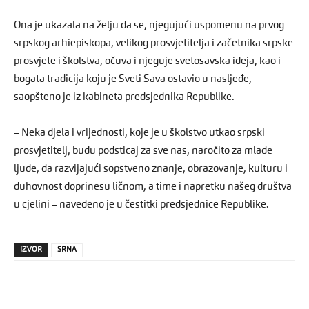
Ona je ukazala na želju da se, njegujući uspomenu na prvog
srpskog arhiepiskopa, velikog prosvjetitelja i začetnika srpske
prosvjete i školstva, očuva i njeguje svetosavska ideja, kao i
bogata tradicija koju je Sveti Sava ostavio u nasljeđe,
saopšteno je iz kabineta predsjednika Republike.
– Neka djela i vrijednosti, koje je u školstvo utkao srpski
prosvjetitelj, budu podsticaj za sve nas, naročito za mlade
ljude, da razvijajući sopstveno znanje, obrazovanje, kulturu i
duhovnost doprinesu ličnom, a time i napretku našeg društva
u cjelini – navedeno je u čestitki predsjednice Republike.
IZVOR
SRNA