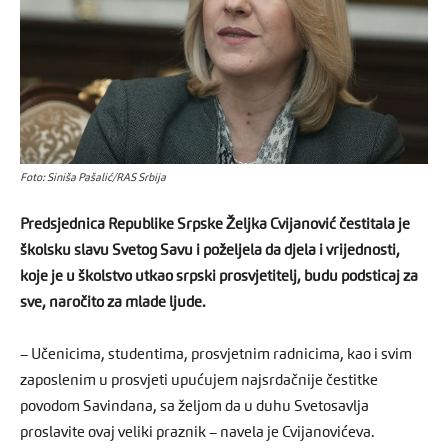
Foto: Siniša Pašalić/RAS Srbija
Predsjednica Republike Srpske Željka Cvijanović čestitala je
školsku slavu Svetog Savu i poželjela da djela i vrijednosti,
koje je u školstvo utkao srpski prosvjetitelj, budu podsticaj za
sve, naročito za mlade ljude.
– Učenicima, studentima, prosvjetnim radnicima, kao i svim
zaposlenim u prosvjeti upućujem najsrdačnije čestitke
povodom Savindana, sa željom da u duhu Svetosavlja
proslavite ovaj veliki praznik – navela je Cvijanovićeva.