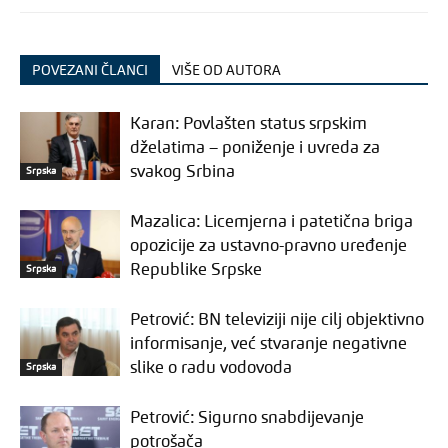
POVEZANI ČLANCI
VIŠE OD AUTORA
Karan: Povlašten status srpskim
dželatima – poniženje i uvreda za
svakog Srbina
Srpska
Mazalica: Licemjerna i patetična briga
opozicije za ustavno-pravno uređenje
Republike Srpske
Srpska
Petrović: BN televiziji nije cilj objektivno
informisanje, već stvaranje negativne
slike o radu vodovoda
Srpska
Petrović: Sigurno snabdijevanje
potrošača