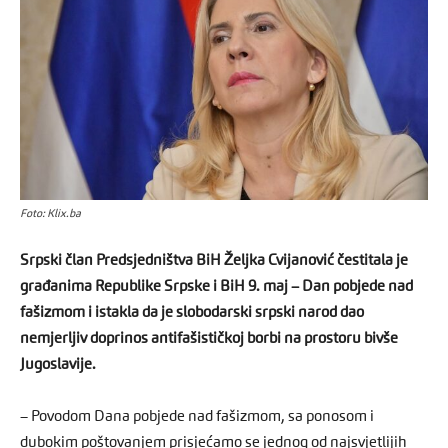
Foto: Klix.ba
Srpski član Predsjedništva BiH Željka Cvijanović čestitala je
građanima Republike Srpske i BiH 9. maj – Dan pobjede nad
fašizmom i istakla da je slobodarski srpski narod dao
nemjerljiv doprinos antifašističkoj borbi na prostoru bivše
Jugoslavije.
– Povodom Dana pobjede nad fašizmom, sa ponosom i
dubokim poštovanjem prisjećamo se jednog od najsvjetlijih