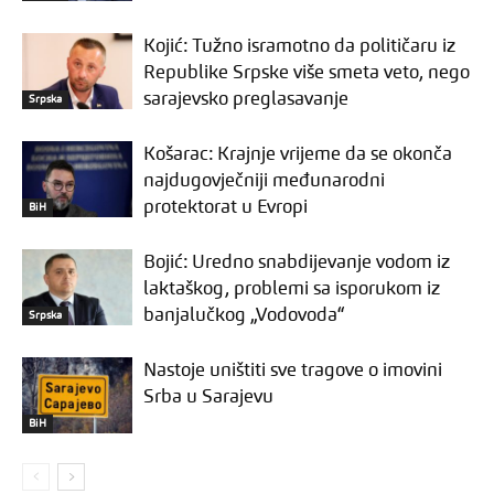
Kojić: Tužno isramotno da političaru iz
Republike Srpske više smeta veto, nego
sarajevsko preglasavanje
Srpska
Košarac: Krajnje vrijeme da se okonča
najdugovječniji međunarodni
protektorat u Evropi
BiH
Bojić: Uredno snabdijevanje vodom iz
laktaškog, problemi sa isporukom iz
banjalučkog „Vodovoda“
Srpska
Nastoje uništiti sve tragove o imovini
Srba u Sarajevu
BiH