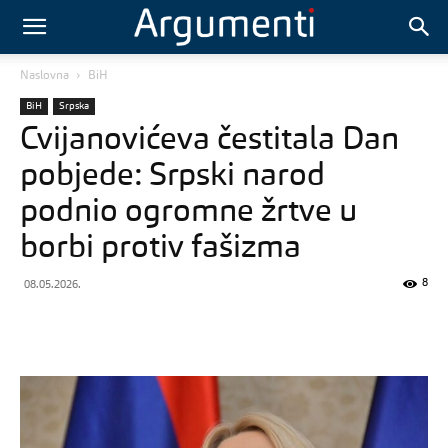
Naslovna
BiH
BiH
Srpska
Cvijanovićeva čestitala Dan
pobjede: Srpski narod
podnio ogromne žrtve u
borbi protiv fašizma
8
08.05.2026.