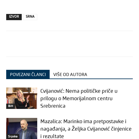
IZVOR
SRNA
POVEZANI ČLANCI
VIŠE OD AUTORA
Cvijanović: Nema političke priče u
prilogu o Memorijalnom centru
Srebrenica
BiH
Mazalica: Marinko ima pretpostavke i
nagađanja, a Željka Cvijanović činjenice
i rezultate
Srpska