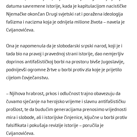
datuma savremene istorije, kada je kapitulacijom nacističke
Njemačke okončan Drugi svjetski rat i poražena ideologija
fašizma i nacizma koja je odnijela milione života – navela je
Cvijanovićeva.
Ona je napomenula da je slobodarski srpski narod, koji je i
tada bio na pravoj i pravednoj strani istorije, dao nemjerljiv
doprinos antifašističkoj borbi na prostoru bivše Jugoslavije,
podnijevši ogromne žrtve u borbi protiv zla koje je prijetilo
cijelom čovječanstvu.
– Njihova hrabrost, prkos i odlučnost trajno obavezuju da
čuvamo sjećanje na herojsko vrijeme i slavnu antifašističku
prošlost, te da budućim generacijama prenosimo vrijednosti
mira i slobode, ali i istorijske činjenice, ključne u borbi protiv
falsifikata i pokušaja revizije istorije – poručila je
Cvijanovićeva.