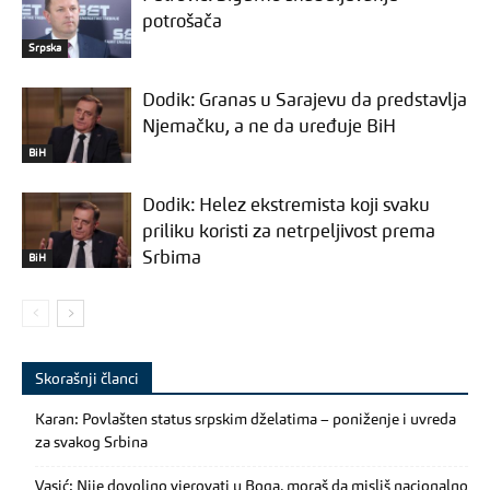
potrošača
Srpska
Dodik: Granas u Sarajevu da predstavlja
Njemačku, a ne da uređuje BiH
BiH
Dodik: Helez ekstremista koji svaku
priliku koristi za netrpeljivost prema
Srbima
BiH
Skorašnji članci
Karan: Povlašten status srpskim dželatima – poniženje i uvreda
za svakog Srbina
Vasić: Nije dovoljno vjerovati u Boga, moraš da misliš nacionalno