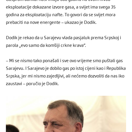
eksploatacije dokazane izvore gasa, a svijet ima svega 35
godina za eksploataciju nafte. To govori da se svijet mora
prebaciti na nove energente – ukazao je Dodik.
Dodik je rekao da u Sarajevu vlada pasjaluk prema Srpskoj i
parola „evo samo da komšiji crkne krava“.
– Mi se nismo tako ponašali i sve ovo vrijeme smo puštali gas
Sarajevu. I Sarajevo je dobilo gas po istoj cijeni kao i Republika
Srpska, jer mi nismo zajedljivi, ali nećemo dozvoliti da nas iko
zaustavi – poručio je Dodik.