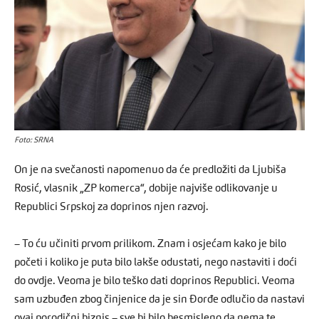
Foto: SRNA
On je na svečanosti napomenuo da će predložiti da Ljubiša
Rosić, vlasnik „ZP komerca“, dobije najviše odlikovanje u
Republici Srpskoj za doprinos njen razvoj.
– To ću učiniti prvom prilikom. Znam i osjećam kako je bilo
početi i koliko je puta bilo lakše odustati, nego nastaviti i doći
do ovdje. Veoma je bilo teško dati doprinos Republici. Veoma
sam uzbuđen zbog činjenice da je sin Đorđe odlučio da nastavi
ovaj porodični biznis – sve bi bilo besmisleno da nema te