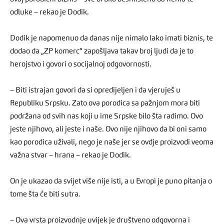
odluke – rekao je Dodik.
Dodik je napomenuo da danas nije nimalo lako imati biznis, te
dodao da „ZP komerc“ zapošljava takav broj ljudi da je to
herojstvo i govori o socijalnoj odgovornosti.
– Biti istrajan govori da si opredijeljen i da vjeruješ u
Republiku Srpsku. Zato ova porodica sa pažnjom mora biti
podržana od svih nas koji u ime Srpske bilo šta radimo. Ovo
jeste njihovo, ali jeste i naše. Ovo nije njihovo da bi oni samo
kao porodica uživali, nego je naše jer se ovdje proizvodi veoma
važna stvar – hrana – rekao je Dodik.
On je ukazao da svijet više nije isti, a u Evropi je puno pitanja o
tome šta će biti sutra.
– Ova vrsta proizvodnje uvijek je društveno odgovorna i