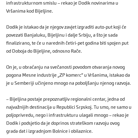
infrastrukturnom smislu – rekao je Dodik novinarima u
Vršanima kod Bijeljine.
Dodik je istakao da je njegov zavjet izgraditi auto-put koji će
povezati Banjaluku, Bijeljinu i dalje Srbiju, a što je sada
finalizirano, te će u narednih četiri-pet godina biti spojen put
od Doboja do Bijeljine, odnosno Rače.
On je, u obraćanju na svečanosti povodom otvaranja novog
pogona Mesne industrije „ZP komerc“ u Vršanima, istakao da
je u Semberiji učinjeno mnogo na poboljšanju njenog razvoja.
– Bijeljina postaje prepoznatljiv regionalni centar, jedna od
najvažnijih destinacija u Republici Srpskoj. Tu smo, ne samo u
poljoprivredu, nego i infrastrukturu ulagali mnogo – rekao je
Dodik i podsjetio da je doprinos strateškom razvoju ovog
grada dat i izgradnjom Bolnice i obilaznice.