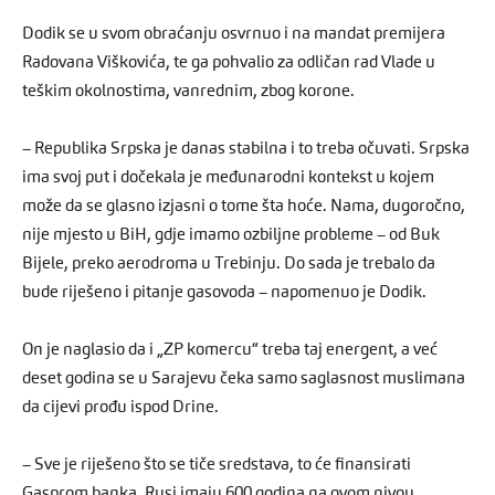
Dodik se u svom obraćanju osvrnuo i na mandat premijera
Radovana Viškovića, te ga pohvalio za odličan rad Vlade u
teškim okolnostima, vanrednim, zbog korone.
– Republika Srpska je danas stabilna i to treba očuvati. Srpska
ima svoj put i dočekala je međunarodni kontekst u kojem
može da se glasno izjasni o tome šta hoće. Nama, dugoročno,
nije mjesto u BiH, gdje imamo ozbiljne probleme – od Buk
Bijele, preko aerodroma u Trebinju. Do sada je trebalo da
bude riješeno i pitanje gasovoda – napomenuo je Dodik.
On je naglasio da i „ZP komercu“ treba taj energent, a već
deset godina se u Sarajevu čeka samo saglasnost muslimana
da cijevi prođu ispod Drine.
– Sve je riješeno što se tiče sredstava, to će finansirati
Gasprom banka. Rusi imaju 600 godina na ovom nivou