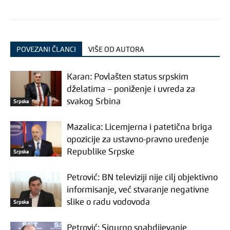
POVEZANI ČLANCI
VIŠE OD AUTORA
Karan: Povlašten status srpskim
dželatima – poniženje i uvreda za
svakog Srbina
Srpska
Mazalica: Licemjerna i patetična briga
opozicije za ustavno-pravno uređenje
Republike Srpske
Srpska
Petrović: BN televiziji nije cilj objektivno
informisanje, već stvaranje negativne
slike o radu vodovoda
Srpska
Petrović: Sigurno snabdijevanje