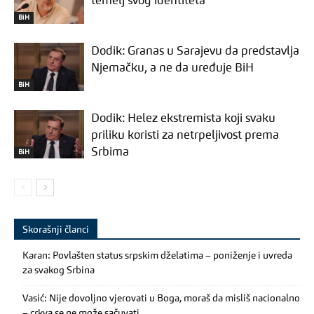
temelj svog identiteta
BiH
Dodik: Granas u Sarajevu da predstavlja
Njemačku, a ne da uređuje BiH
BiH
Dodik: Helez ekstremista koji svaku
priliku koristi za netrpeljivost prema
Srbima
BiH
Skorašnji članci
Karan: Povlašten status srpskim dželatima – poniženje i uvreda
za svakog Srbina
Vasić: Nije dovoljno vjerovati u Boga, moraš da misliš nacionalno
– crkva se ne može sačuvati