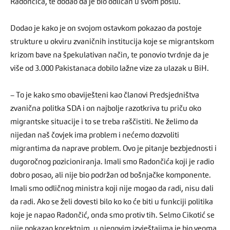
Radončića, te dodao da je bio odličan u svom poslu.
Dodao je kako je on svojom ostavkom pokazao da postoje
strukture u okviru zvaničnih institucija koje se migrantskom
krizom bave na špekulativan način, te ponovio tvrdnje da je
više od 3.000 Pakistanaca dobilo lažne vize za ulazak u BiH.
– To je kako smo obaviješteni kao članovi Predsjedništva
zvanična politka SDA i on najbolje razotkriva tu priču oko
migrantske situacije i to se treba raščistiti. Ne želimo da
nijedan naš čovjek ima problem i nećemo dozvoliti
migrantima da naprave problem. Ovo je pitanje bezbjednosti i
dugoročnog pozicioniranja. Imali smo Radončića koji je radio
dobro posao, ali nije bio podržan od bošnjačke komponente.
Imali smo odličnog ministra koji nije mogao da radi, nisu dali
da radi. Ako se želi dovesti bilo ko ko će biti u funkciji politika
koje je napao Radončić, onda smo protiv tih. Selmo Cikotić se
nije pokazao korektnim, u njegovim izvještajima je bio veoma