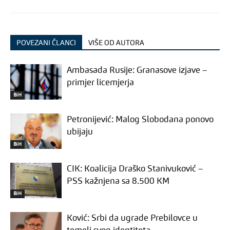
POVEZANI ČLANCI
VIŠE OD AUTORA
Ambasada Rusije: Granasove izjave –
primjer licemjerja
BiH
Petronijević: Malog Slobodana ponovo
ubijaju
BiH
CIK: Koalicija Draško Stanivuković –
PSS kažnjena sa 8.500 KM
BiH
Ković: Srbi da ugrade Prebilovce u