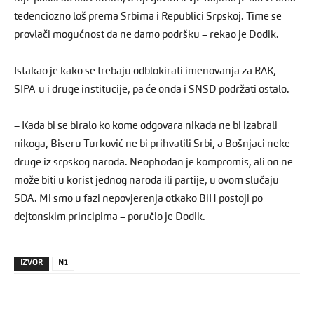
tedenciozno loš prema Srbima i Republici Srpskoj. Time se
provlači mogućnost da ne damo podršku – rekao je Dodik.
Istakao je kako se trebaju odblokirati imenovanja za RAK,
SIPA-u i druge institucije, pa će onda i SNSD podržati ostalo.
– Kada bi se biralo ko kome odgovara nikada ne bi izabrali
nikoga, Biseru Turković ne bi prihvatili Srbi, a Bošnjaci neke
druge iz srpskog naroda. Neophodan je kompromis, ali on ne
može biti u korist jednog naroda ili partije, u ovom slučaju
SDA. Mi smo u fazi nepovjerenja otkako BiH postoji po
dejtonskim principima – poručio je Dodik.
IZVOR
N1