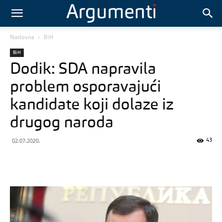
Naslovna
BiH
BiH
Dodik: SDA napravila
problem osporavajući
kandidate koji dolaze iz
drugog naroda
43
02.07.2020.