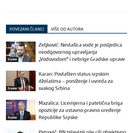
POVEZANI ČLANCI
VIŠE OD AUTORA
Zeljković: Nestašica vode je posljedica
neodgovornog upravljanja
„Vodovodom“ i nebrige Gradske uprave
Srpska
Karan: Povlašten status srpskim
dželatima – poniženje i uvreda za
svakog Srbina
Srpska
Mazalica: Licemjerna i patetična briga
opozicije za ustavno-pravno uređenje
Republike Srpske
Srpska
Petrović: BN televiziji nije cilj objektivno