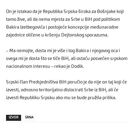
On je istakao da je Republika Srpska široka za Bošnjake koji
tamo žive, ali da nema mjesta za Srbe u BiH pod politikom
Bakira Izetbegovića i postojeće koncepcije međunarodne
zajednice oličene u kršenju Dejtonskog sporazuma.
– Ma nemojte, dosta mi je više i tog Bakira i njegovog oca i
svega mi je dosta što se tiče BiH, ali ostaću posvećen srpskom
nacionalnom interesu – rekao je Dodik.
Srpski član Predsjedništva BiH poručio je da nije on taj koji će
izvesti, odnosno teritorijalno dislocirati Srbe iz BiH, ali će
izvesti Republiku Srpsku ako mu se bude pružila prilika.
IZVOR
SRNA