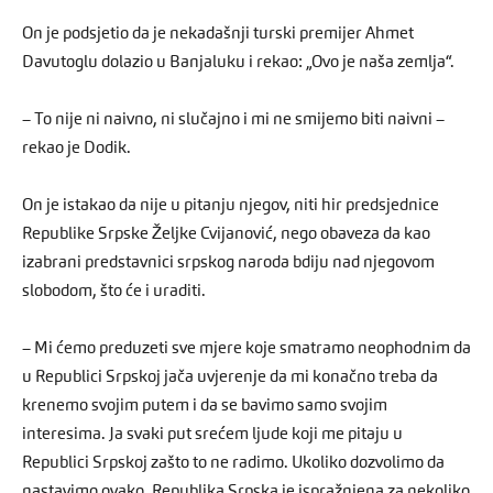
On je podsjetio da je nekadašnji turski premijer Ahmet
Davutoglu dolazio u Banjaluku i rekao: „Ovo je naša zemlja“.
– To nije ni naivno, ni slučajno i mi ne smijemo biti naivni –
rekao je Dodik.
On je istakao da nije u pitanju njegov, niti hir predsjednice
Republike Srpske Željke Cvijanović, nego obaveza da kao
izabrani predstavnici srpskog naroda bdiju nad njegovom
slobodom, što će i uraditi.
– Mi ćemo preduzeti sve mjere koje smatramo neophodnim da
u Republici Srpskoj jača uvjerenje da mi konačno treba da
krenemo svojim putem i da se bavimo samo svojim
interesima. Ja svaki put srećem ljude koji me pitaju u
Republici Srpskoj zašto to ne radimo. Ukoliko dozvolimo da
nastavimo ovako, Republika Srpska je ispražnjena za nekoliko