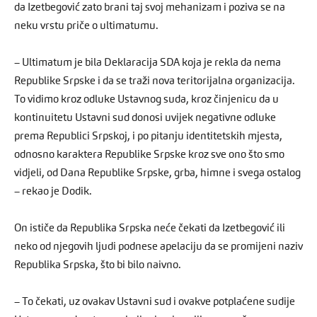
da Izetbegović zato brani taj svoj mehanizam i poziva se na
neku vrstu priče o ultimatumu.
– Ultimatum je bila Deklaracija SDA koja je rekla da nema
Republike Srpske i da se traži nova teritorijalna organizacija.
To vidimo kroz odluke Ustavnog suda, kroz činjenicu da u
kontinuitetu Ustavni sud donosi uvijek negativne odluke
prema Republici Srpskoj, i po pitanju identitetskih mjesta,
odnosno karaktera Republike Srpske kroz sve ono što smo
vidjeli, od Dana Republike Srpske, grba, himne i svega ostalog
– rekao je Dodik.
On ističe da Republika Srpska neće čekati da Izetbegović ili
neko od njegovih ljudi podnese apelaciju da se promijeni naziv
Republika Srpska, što bi bilo naivno.
– To čekati, uz ovakav Ustavni sud i ovakve potplaćene sudije