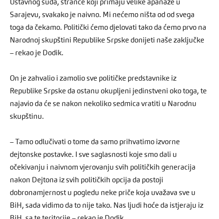
Ustavnog suda, strance koji primaju velike apanaže u
Sarajevu, svakako je naivno. Mi nećemo ništa od od svega
toga da čekamo. Politički ćemo djelovati tako da ćemo prvo na
Narodnoj skupštini Republike Srpske donijeti naše zaključke
– rekao je Dodik.
On je zahvalio i zamolio sve političke predstavnike iz
Republike Srpske da ostanu okupljeni jedinstveni oko toga, te
najavio da će se nakon nekoliko sedmica vratiti u Narodnu
skupštinu.
– Tamo odlučivati o tome da samo prihvatimo izvorne
dejtonske postavke. I sve saglasnosti koje smo dali u
očekivanju i naivnom vjerovanju svih političkih generacija
nakon Dejtona iz svih političkih opcija da postoji
dobronamjernost u pogledu neke priče koja uvažava sve u
BiH, sada vidimo da to nije tako. Nas ljudi hoće da istjeraju iz
BiH, sa te teritorije – rekao je Dodik.