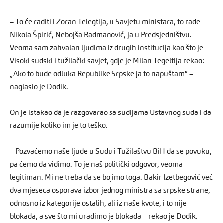
– To će raditi i Zoran Telegtija, u Savjetu ministara, to rade
Nikola Špirić, Nebojša Radmanović, ja u Predsjedništvu.
Veoma sam zahvalan ljudima iz drugih institucija kao što je
Visoki sudski i tužilački savjet, gdje je Milan Tegeltija rekao:
„Ako to bude odluka Republike Srpske ja to napuštam“ –
naglasio je Dodik.
On je istakao da je razgovarao sa sudijama Ustavnog suda i da
razumije koliko im je to teško.
– Pozvaćemo naše ljude u Sudu i Tužilaštvu BiH da se povuku,
pa ćemo da vidimo. To je naš politički odgovor, veoma
legitiman. Mi ne treba da se bojimo toga. Bakir Izetbegović već
dva mjeseca osporava izbor jednog ministra sa srpske strane,
odnosno iz kategorije ostalih, ali iz naše kvote, i to nije
blokada, a sve što mi uradimo je blokada – rekao je Dodik.