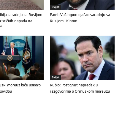
Svijet
bija saradnju sa Rusijom
Patel: Vašington ojačao saradnju sa
orističkih napada na
Rusijom i Kinom
k“
Svijet
ski moreuz biće uskoro
Rubio: Postignut napredak u
lovidbu
razgovorima o Ormuskom moreuzu