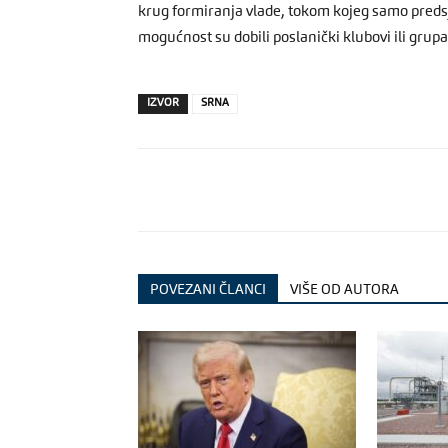
krug formiranja vlade, tokom kojeg samo preds
mogućnost su dobili poslanički klubovi ili grup
IZVOR
SRNA
POVEZANI ČLANCI
VIŠE OD AUTORA