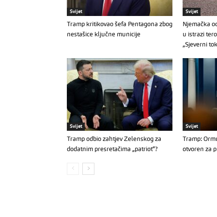
Svijet
Svijet
Tramp kritikovao šefa Pentagona zbog
Njemačka od
nestašice ključne municije
u istrazi ter
„Sjeverni to
Svijet
Svijet
Tramp odbio zahtjev Zelenskog za
Tramp: Ormu
dodatnim presretačima „patriot“?
otvoren za p