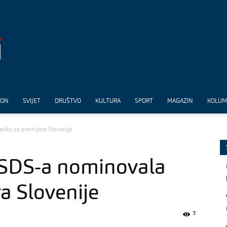
ION
SVIJET
DRUŠTVO
KULTURA
SPORT
MAGAZIN
KOLU
nšu za premijera Slovenije
 SDS-a nominovala
a Slovenije
7