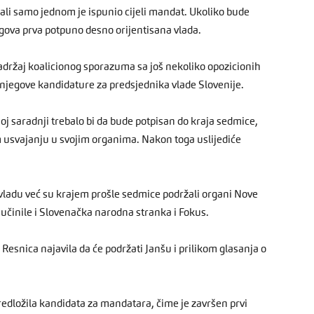
, ali samo jednom je ispunio cijeli mandat. Ukoliko bude
jegova prva potpuno desno orijentisana vlada.
 sadržaj koalicionog sporazuma sa još nekoliko opozicionih
 njegove kandidature za predsjednika vlade Slovenije.
j saradnji trebalo bi da bude potpisan do kraja sedmice,
m usvajanju u svojim organima. Nakon toga uslijediće
 vladu već su krajem prošle sedmice podržali organi Nove
 učinile i Slovenačka narodna stranka i Fokus.
e Resnica najavila da će podržati Janšu i prilikom glasanja o
redložila kandidata za mandatara, čime je završen prvi