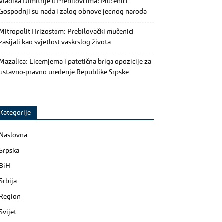
Vladika Dimitrije u Prebilovcima: Mučenici
Gospodnji su nada i zalog obnove jednog naroda
Mitropolit Hrizostom: Prebilovački mučenici
zasijali kao svjetlost vaskrslog života
Mazalica: Licemjerna i patetična briga opozicije za
ustavno-pravno uređenje Republike Srpske
Kategorije
Naslovna
Srpska
BiH
Srbija
Region
Svijet