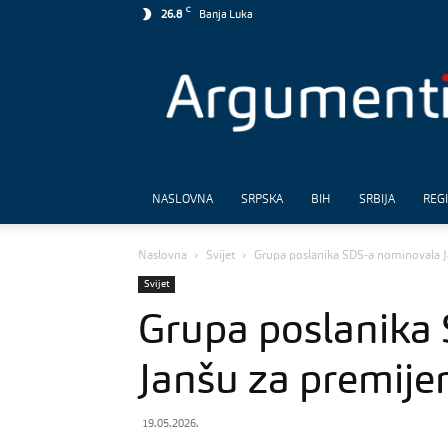
C
26.8
Banja Luka
Argumenti
NASLOVNA
SRPSKA
BIH
SRBIJA
REG
Naslovna
Svijet
Grupa poslanika SDS-a nominovala Ja
Svijet
Grupa poslanika
Janšu za premijer
19.05.2026.