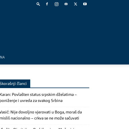
MNA
Skorašnji članci
Karan: Povlašten status srpskim dželatima –
poniženje i uvreda za svakog Srbina
Vasić: Nije dovoljno vjerovati u Boga, moraš da
misliš nacionalno – crkva se ne može sačuvati