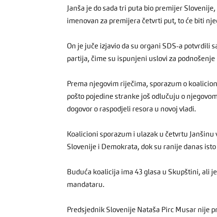
Janša je do sada tri puta bio premijer Slovenije
imenovan za premijera četvrti put, to će biti n
On je juče izjavio da su organi SDS-a potvrdili
partija, čime su ispunjeni uslovi za podnošenje
Prema njegovim riječima, sporazum o koaliciono
pošto pojedine stranke još odlučuju o njegovo
dogovor o raspodjeli resora u novoj vladi.
Koalicioni sporazum i ulazak u četvrtu Janšinu
Slovenije i Demokrata, dok su ranije danas isto
Buduća koalicija ima 43 glasa u Skupštini, ali j
mandataru.
Predsjednik Slovenije Nataša Pirc Musar nije p