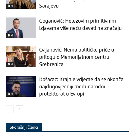
Sarajevu
BiH
Goganović: Helezovim primitivnim
izjavama više neću davati na značaju
BiH
Cvijanović: Nema političke priče u
prilogu o Memorijalnom centru
Srebrenica
BiH
Košarac: Krajnje vrijeme da se okonča
najdugovječniji međunarodni
protektorat u Evropi
BiH
Skorašnji članci