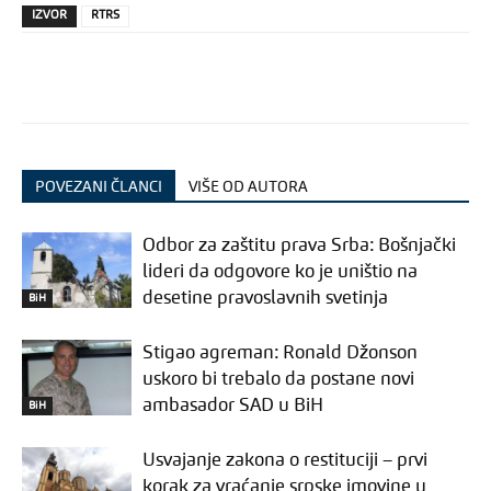
IZVOR
RTRS
POVEZANI ČLANCI
VIŠE OD AUTORA
Odbor za zaštitu prava Srba: Bošnjački
lideri da odgovore ko je uništio na
desetine pravoslavnih svetinja
BiH
Stigao agreman: Ronald Džonson
uskoro bi trebalo da postane novi
ambasador SAD u BiH
BiH
Usvajanje zakona o restituciji – prvi
korak za vraćanje srpske imovine u