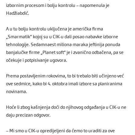
izbornim procesom i bolju kontrolu – napomenula je
Hadžiabdić.
A u tu bolju kontrolu uključena je američka firma
„Smarmatik“ kojoj su u CIK-u dali posao nabavke izborne
tehnologije. Sedamnaest miliona maraka jeftinija ponuda
banjalučke firme „Planet soft“ je i zvanično odbačena, pa se
očekuje i potpisivanje ugovora.
Prema postavljenim rokovima, to bi trebalo biti učinjeno već
ove sedmice, kako bi 4. oktobra imali izbore sa planiranima
novinama.
Hoće li zbog kašnjenja doći do njihovog odgađanja u CIK-u ne
daju precizan odgovor.
– Mi smo u CIK-u opredijeljeni da ćemo to uraditi za ove