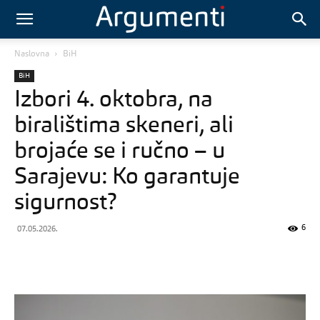
Naslovna
BiH
BiH
Izbori 4. oktobra, na
biralištima skeneri, ali
brojaće se i ručno – u
Sarajevu: Ko garantuje
sigurnost?
6
07.05.2026.