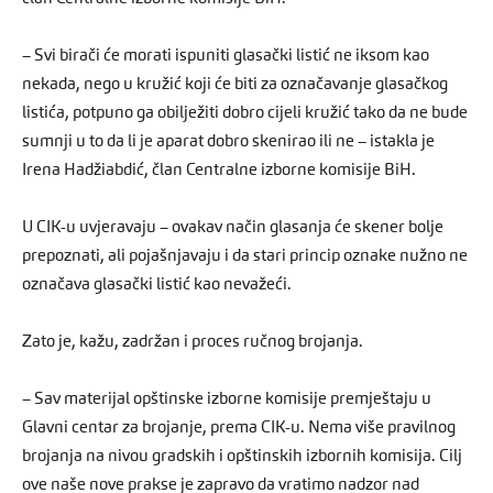
– Svi birači će morati ispuniti glasački listić ne iksom kao
nekada, nego u kružić koji će biti za označavanje glasačkog
listića, potpuno ga obilježiti dobro cijeli kružić tako da ne bude
sumnji u to da li je aparat dobro skenirao ili ne – istakla je
Irena Hadžiabdić, član Centralne izborne komisije BiH.
U CIK-u uvjeravaju – ovakav način glasanja će skener bolje
prepoznati, ali pojašnjavaju i da stari princip oznake nužno ne
označava glasački listić kao nevažeći.
Zato je, kažu, zadržan i proces ručnog brojanja.
– Sav materijal opštinske izborne komisije premještaju u
Glavni centar za brojanje, prema CIK-u. Nema više pravilnog
brojanja na nivou gradskih i opštinskih izbornih komisija. Cilj
ove naše nove prakse je zapravo da vratimo nadzor nad