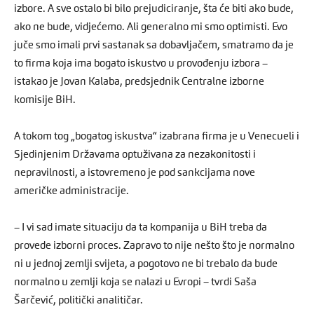
izbore. A sve ostalo bi bilo prejudiciranje, šta će biti ako bude,
ako ne bude, vidjećemo. Ali generalno mi smo optimisti. Evo
juče smo imali prvi sastanak sa dobavljačem, smatramo da je
to firma koja ima bogato iskustvo u provođenju izbora –
istakao je Jovan Kalaba, predsjednik Centralne izborne
komisije BiH.
A tokom tog „bogatog iskustva“ izabrana firma je u Venecueli i
Sjedinjenim Državama optuživana za nezakonitosti i
nepravilnosti, a istovremeno je pod sankcijama nove
američke administracije.
– I vi sad imate situaciju da ta kompanija u BiH treba da
provede izborni proces. Zapravo to nije nešto što je normalno
ni u jednoj zemlji svijeta, a pogotovo ne bi trebalo da bude
normalno u zemlji koja se nalazi u Evropi – tvrdi Saša
Šarčević, politički analitičar.