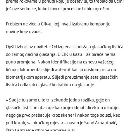
prema rokovima u ponudi koju je dostavila, to trebalo da učini
još ove sedmice, kako izborni proces ne bi bio ugrožen.
Problem ne vide u CIK-u, koji hvali izabranu kompaniju i
novine koje uvode.
Opšti izbori uz novitete. Od izgleda i sadržaja glasačkog listića
do samog načina glasanja. U CIK-u kažu – za birače nema
puno promjena. Nakon identifikacije na osnovu važećeg
ličnog dokumenta, slijedi autentifikacija otiskom prsta na
biometrijskom aparatu. Slijedi preuzimanje seta glasačkih
listića i odlazak u glasačku kabinu na glasanje.
– Sad je tu samo u te tri sekunde jedna razlika, gdje on
glasački listić ne ubacuje kao prije odmah direktno u kutiju
nego ga prvo prebacuje kroz skener i nakon toga odlazi, kao
peti korak, sa biračkog mjesta – naveo je Suad Arnautović,
član Centralne izborne komisije BiH.