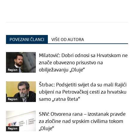
POVEZANI ČLANCI
VIŠE OD AUTORA
Milatović: Dobri odnosi sa Hrvatskom ne
znače obavezno prisustvo na
obilježavanju „Oluje“
Region
Štrbac: Podsjetiti svijet da su mali Rajići
ubijeni na Petrovačkoj cesti za hrvatsku
samo „ratna šteta“
Region
SNV: Otvorena rana – izostanak pravde
za zločine nad srpskim civilima tokom
„Oluje“
Region