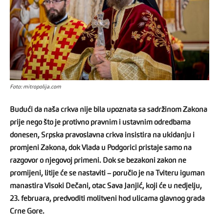
Foto: mitropolija.com
Budući da naša crkva nije bila upoznata sa sadržinom Zakona
prije nego što je protivno pravnim i ustavnim odredbama
donesen, Srpska pravoslavna crkva insistira na ukidanju i
promjeni Zakona, dok Vlada u Podgorici pristaje samo na
razgovor o njegovoj primeni. Dok se bezakoni zakon ne
promijeni, litije će se nastaviti – poručio je na Tviteru iguman
manastira Visoki Dečani, otac Sava Janjić, koji će u nedjelju,
23. februara, predvoditi molitveni hod ulicama glavnog grada
Crne Gore.