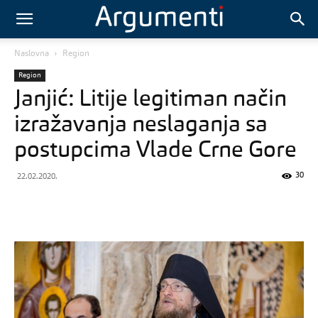
Naslovna
Region
Region
Janjić: Litije legitiman način
izražavanja neslaganja sa
postupcima Vlade Crne Gore
30
22.02.2020.