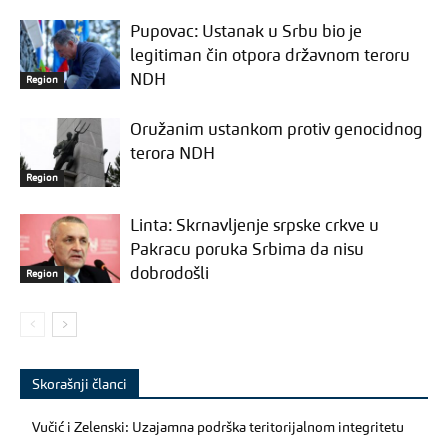
Pupovac: Ustanak u Srbu bio je
legitiman čin otpora državnom teroru
NDH
Region
Oružanim ustankom protiv genocidnog
terora NDH
Region
Linta: Skrnavljenje srpske crkve u
Pakracu poruka Srbima da nisu
dobrodošli
Region
Skorašnji članci
Vučić i Zelenski: Uzajamna podrška teritorijalnom integritetu