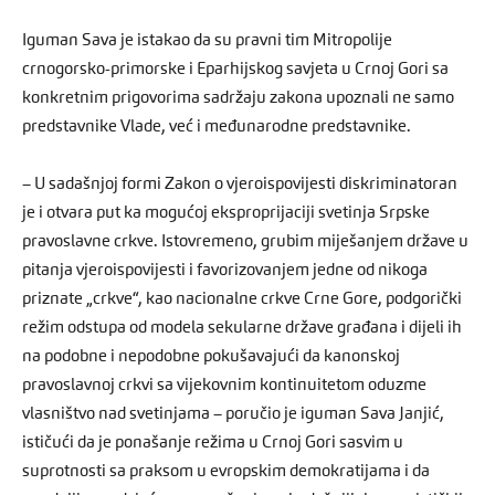
Iguman Sava je istakao da su pravni tim Mitropolije
crnogorsko-primorske i Eparhijskog savjeta u Crnoj Gori sa
konkretnim prigovorima sadržaju zakona upoznali ne samo
predstavnike Vlade, već i međunarodne predstavnike.
– U sadašnjoj formi Zakon o vjeroispovijesti diskriminatoran
je i otvara put ka mogućoj eksproprijaciji svetinja Srpske
pravoslavne crkve. Istovremeno, grubim miješanjem države u
pitanja vjeroispovijesti i favorizovanjem jedne od nikoga
priznate „crkve“, kao nacionalne crkve Crne Gore, podgorički
režim odstupa od modela sekularne države građana i dijeli ih
na podobne i nepodobne pokušavajući da kanonskoj
pravoslavnoj crkvi sa vijekovnim kontinuitetom oduzme
vlasništvo nad svetinjama – poručio je iguman Sava Janjić,
ističući da je ponašanje režima u Crnoj Gori sasvim u
suprotnosti sa praksom u evropskim demokratijama i da