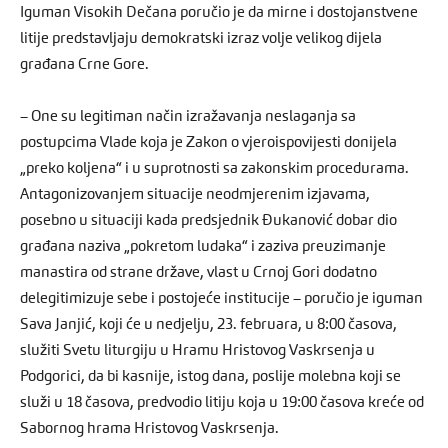
Iguman Visokih Dečana poručio je da mirne i dostojanstvene
litije predstavljaju demokratski izraz volje velikog dijela
građana Crne Gore.
– One su legitiman način izražavanja neslaganja sa
postupcima Vlade koja je Zakon o vjeroispovijesti donijela
„preko koljena“ i u suprotnosti sa zakonskim procedurama.
Antagonizovanjem situacije neodmjerenim izjavama,
posebno u situaciji kada predsjednik Đukanović dobar dio
građana naziva „pokretom ludaka“ i zaziva preuzimanje
manastira od strane države, vlast u Crnoj Gori dodatno
delegitimizuje sebe i postojeće institucije – poručio je iguman
Sava Janjić, koji će u nedjelju, 23. februara, u 8:00 časova,
služiti Svetu liturgiju u Hramu Hristovog Vaskrsenja u
Podgorici, da bi kasnije, istog dana, poslije molebna koji se
služi u 18 časova, predvodio litiju koja u 19:00 časova kreće od
Sabornog hrama Hristovog Vaskrsenja.