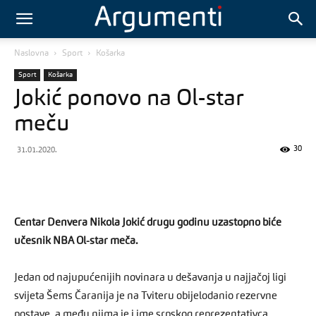
Naslovna
Sport
Košarka
Sport
Košarka
Jokić ponovo na Ol-star
meču
30
31.01.2020.
Centar Denvera Nikola Jokić drugu godinu uzastopno biće
učesnik NBA Ol-star meča.
Jedan od najupućenijih novinara u dešavanja u najjačoj ligi
svijeta Šems Čaranija je na Tviteru obijelodanio rezervne
postave, a među njima je i ime srpskog reprezentativca.