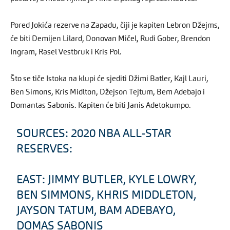
Pored Jokića rezerve na Zapadu, čiji je kapiten Lebron Džejms,
će biti Demijen Lilard, Donovan Mičel, Rudi Gober, Brendon
Ingram, Rasel Vestbruk i Kris Pol.
Što se tiče Istoka na klupi će sjediti Džimi Batler, Kajl Lauri,
Ben Simons, Kris Midlton, Džejson Tejtum, Bem Adebajo i
Domantas Sabonis. Kapiten će biti Janis Adetokumpo.
SOURCES: 2020 NBA ALL-STAR
RESERVES:
EAST: JIMMY BUTLER, KYLE LOWRY,
BEN SIMMONS, KHRIS MIDDLETON,
JAYSON TATUM, BAM ADEBAYO,
DOMAS SABONIS