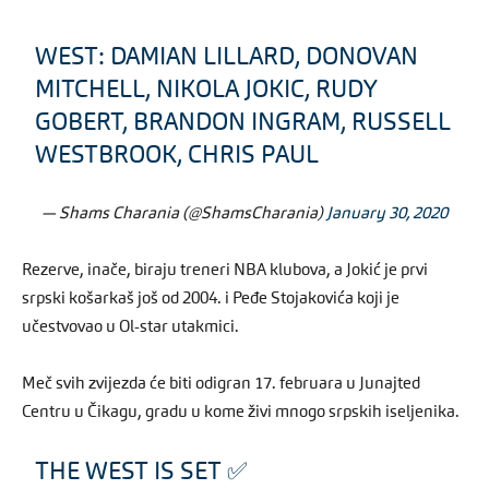
WEST: DAMIAN LILLARD, DONOVAN
MITCHELL, NIKOLA JOKIC, RUDY
GOBERT, BRANDON INGRAM, RUSSELL
WESTBROOK, CHRIS PAUL
— Shams Charania (@ShamsCharania)
January 30, 2020
Rezerve, inače, biraju treneri NBA klubova, a Jokić je prvi
srpski košarkaš još od 2004. i Peđe Stojakovića koji je
učestvovao u Ol-star utakmici.
Meč svih zvijezda će biti odigran 17. februara u Junajted
Centru u Čikagu, gradu u kome živi mnogo srpskih iseljenika.
THE WEST IS SET ✅