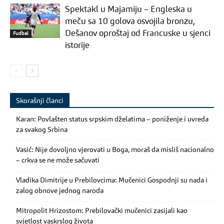
Spektakl u Majamiju – Engleska u
meču sa 10 golova osvojila bronzu,
Dešanov oproštaj od Francuske u sjenci
Fudbal
istorije
Skorašnji članci
Karan: Povlašten status srpskim dželatima – poniženje i uvreda
za svakog Srbina
Vasić: Nije dovoljno vjerovati u Boga, moraš da misliš nacionalno
– crkva se ne može sačuvati
Vladika Dimitrije u Prebilovcima: Mučenici Gospodnji su nada i
zalog obnove jednog naroda
Mitropolit Hrizostom: Prebilovački mučenici zasijali kao
svjetlost vaskrslog života