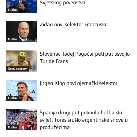
Svjetskog prvenstva
Fudbal
Zidan novi selektor Francuske
Fudbal
Slovenac Tadej Pogačar peti put osvojio
Tur de Frans
Ostali sportovi
Jirgen Klop novi njemački selektor
Fudbal
Španija drugi put pokorila fudbalski
svijet, Tores srušio argentinske snove u
produžecima
Fudbal