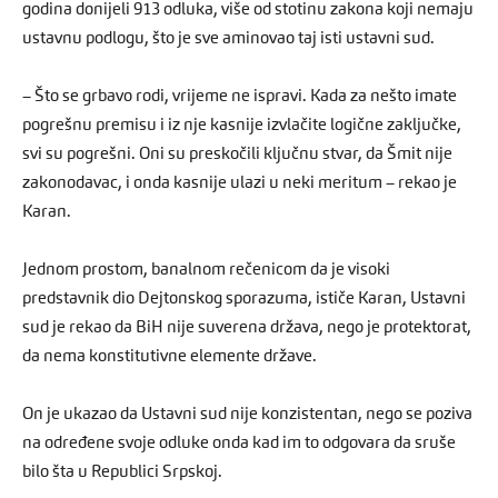
godina donijeli 913 odluka, više od stotinu zakona koji nemaju
ustavnu podlogu, što je sve aminovao taj isti ustavni sud.
– Što se grbavo rodi, vrijeme ne ispravi. Kada za nešto imate
pogrešnu premisu i iz nje kasnije izvlačite logične zaključke,
svi su pogrešni. Oni su preskočili ključnu stvar, da Šmit nije
zakonodavac, i onda kasnije ulazi u neki meritum – rekao je
Karan.
Jednom prostom, banalnom rečenicom da je visoki
predstavnik dio Dejtonskog sporazuma, ističe Karan, Ustavni
sud je rekao da BiH nije suverena država, nego je protektorat,
da nema konstitutivne elemente države.
On je ukazao da Ustavni sud nije konzistentan, nego se poziva
na određene svoje odluke onda kad im to odgovara da sruše
bilo šta u Republici Srpskoj.