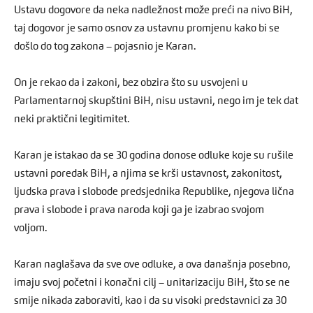
Ustavu dogovore da neka nadležnost može preći na nivo BiH,
taj dogovor je samo osnov za ustavnu promjenu kako bi se
došlo do tog zakona – pojasnio je Karan.
On je rekao da i zakoni, bez obzira što su usvojeni u
Parlamentarnoj skupštini BiH, nisu ustavni, nego im je tek dat
neki praktični legitimitet.
Karan je istakao da se 30 godina donose odluke koje su rušile
ustavni poredak BiH, a njima se krši ustavnost, zakonitost,
ljudska prava i slobode predsjednika Republike, njegova lična
prava i slobode i prava naroda koji ga je izabrao svojom
voljom.
Karan naglašava da sve ove odluke, a ova današnja posebno,
imaju svoj početni i konačni cilj – unitarizaciju BiH, što se ne
smije nikada zaboraviti, kao i da su visoki predstavnici za 30