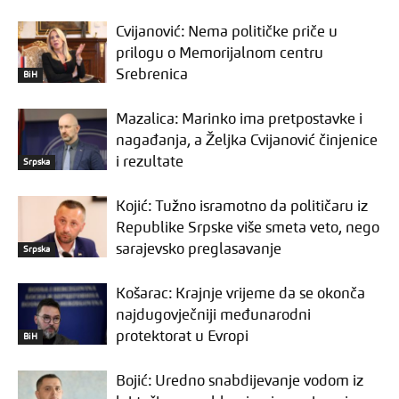
Cvijanović: Nema političke priče u
prilogu o Memorijalnom centru
Srebrenica
BiH
Mazalica: Marinko ima pretpostavke i
nagađanja, a Željka Cvijanović činjenice
i rezultate
Srpska
Kojić: Tužno isramotno da političaru iz
Republike Srpske više smeta veto, nego
sarajevsko preglasavanje
Srpska
Košarac: Krajnje vrijeme da se okonča
najdugovječniji međunarodni
protektorat u Evropi
BiH
Bojić: Uredno snabdijevanje vodom iz