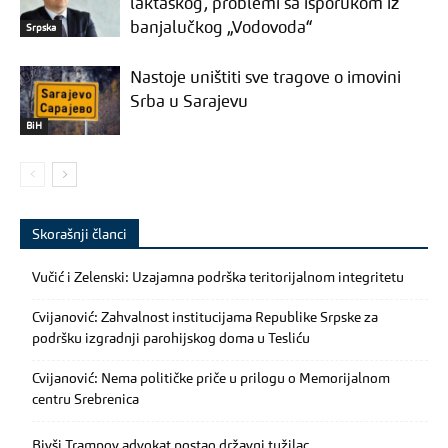
laktaškog, problemi sa isporukom iz
banjalučkog „Vodovoda“
Srpska
Nastoje uništiti sve tragove o imovini
Srba u Sarajevu
BiH
Skorašnji članci
Vučić i Zelenski: Uzajamna podrška teritorijalnom integritetu
Cvijanović: Zahvalnost institucijama Republike Srpske za
podršku izgradnji parohijskog doma u Tesliću
Cvijanović: Nema političke priče u prilogu o Memorijalnom
centru Srebrenica
Bivši Trampov advokat postao državni tužilac