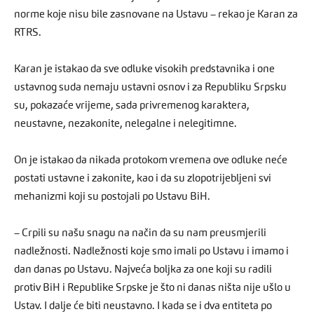
norme koje nisu bile zasnovane na Ustavu – rekao je Karan za
RTRS.
Karan je istakao da sve odluke visokih predstavnika i one
ustavnog suda nemaju ustavni osnov i za Republiku Srpsku
su, pokazaće vrijeme, sada privremenog karaktera,
neustavne, nezakonite, nelegalne i nelegitimne.
On je istakao da nikada protokom vremena ove odluke neće
postati ustavne i zakonite, kao i da su zlopotrijebljeni svi
mehanizmi koji su postojali po Ustavu BiH.
– Crpili su našu snagu na način da su nam preusmjerili
nadležnosti. Nadležnosti koje smo imali po Ustavu i imamo i
dan danas po Ustavu. Najveća boljka za one koji su radili
protiv BiH i Republike Srpske je što ni danas ništa nije ušlo u
Ustav. I dalje će biti neustavno. I kada se i dva entiteta po