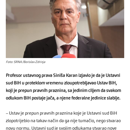
Foto: SRNA/Borislav Zdrinja
Profesor ustavnog prava Siniša Karan izjavio je da je Ustavni
sud BiH u proteklom vremenu zloupotrebljavao Ustav BiH,
koji je prepun pravnih praznina, sa jedinim ciljem da svakom
odlukom BiH postaje jača, a njene federalne jedinice slabije.
– Ustav je prepun pravnih praznina koje je Ustavni sud BiH
zlopotrijebio na takav način da ga nije tumačio, nego stvarao
novu normu. Ustavni sud je svojim odlukama stvarao nove