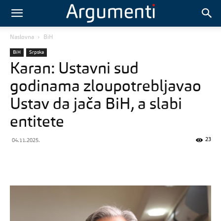
Naslovna
BiH
BiH
Srpska
Karan: Ustavni sud
godinama zloupotrebljavao
Ustav da jača BiH, a slabi
entitete
23
04.11.2025.