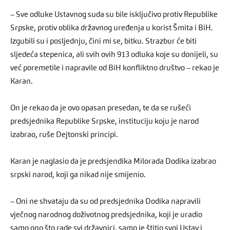
– Sve odluke Ustavnog suda su bile isključivo protiv Republike
Srpske, protiv oblika državnog uređenja u korist Šmita i BiH.
Izgubili su i posljednju, čini mi se, bitku. Strazbur će biti
sljedeća stepenica, ali svih ovih 913 odluka koje su donijeli, su
već poremetile i napravile od BiH konfliktno društvo – rekao je
Karan.
On je rekao da je ovo opasan presedan, te da se rušeći
predsjednika Republike Srpske, instituciju koju je narod
izabrao, ruše Dejtonski principi.
Karan je naglasio da je predsjendika Milorada Dodika izabrao
srpski narod, koji ga nikad nije smijenio.
– Oni ne shvataju da su od predsjednika Dodika napravili
vječnog narodnog doživotnog predsjednika, koji je uradio
samo ono što rade svi državnici, samo je štitio svoj Ustav i