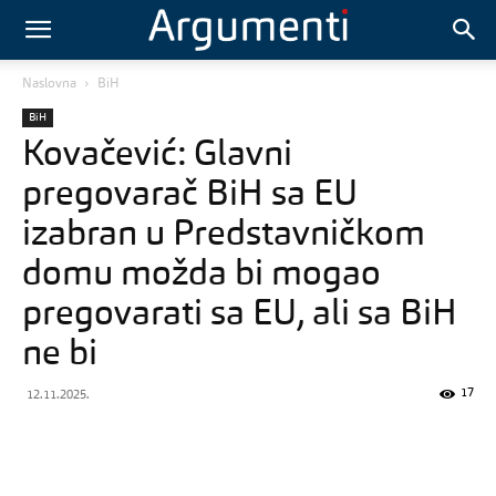
Naslovna
BiH
BiH
Kovačević: Glavni
pregovarač BiH sa EU
izabran u Predstavničkom
domu možda bi mogao
pregovarati sa EU, ali sa BiH
ne bi
17
12.11.2025.