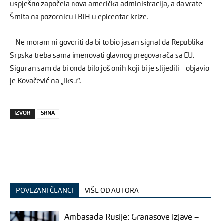
uspješno započela nova američka administracija, a da vrate
Šmita na pozornicu i BiH u epicentar krize.
– Ne moram ni govoriti da bi to bio jasan signal da Republika
Srpska treba sama imenovati glavnog pregovarača sa EU.
Siguran sam da bi onda bilo još onih koji bi je slijedili – objavio
je Kovačević na „Iksu“.
IZVOR
SRNA
POVEZANI ČLANCI
VIŠE OD AUTORA
Ambasada Rusije: Granasove izjave –