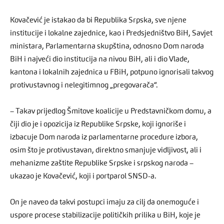
Kovačević je istakao da bi Republika Srpska, sve njene
institucije i lokalne zajednice, kao i Predsjedništvo BiH, Savjet
ministara, Parlamentarna skupština, odnosno Dom naroda
BiH i najveći dio institucija na nivou BiH, ali i dio Vlade,
kantona i lokalnih zajednica u FBiH, potpuno ignorisali takvog
protivustavnog i nelegitimnog „pregovarača“.
– Takav prijedlog Šmitove koalicije u Predstavničkom domu, a
čiji dio je i opozicija iz Republike Srpske, koji ignoriše i
izbacuje Dom naroda iz parlamentarne procedure izbora,
osim što je protivustavan, direktno smanjuje vidljivost, ali i
mehanizme zaštite Republike Srpske i srpskog naroda –
ukazao je Kovačević, koji i portparol SNSD-a.
On je naveo da takvi postupci imaju za cilj da onemoguće i
uspore procese stabilizacije političkih prilika u BiH, koje je