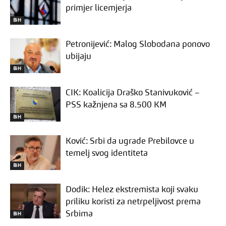
primjer licemjerja
BiH
Petronijević: Malog Slobodana ponovo
ubijaju
BiH
CIK: Koalicija Draško Stanivuković –
PSS kažnjena sa 8.500 KM
BiH
Ković: Srbi da ugrade Prebilovce u
temelj svog identiteta
BiH
Dodik: Helez ekstremista koji svaku
priliku koristi za netrpeljivost prema
Srbima
BiH