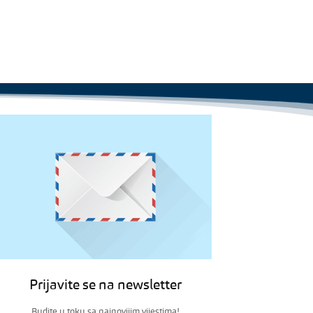
Prijavite se na newsletter
Budite u toku sa najnovijim vijestima!