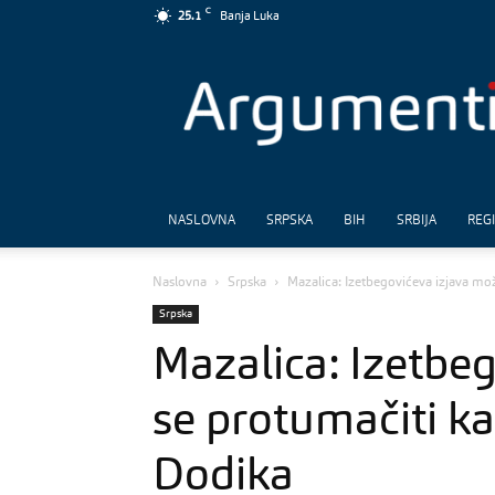
C
25.1
Banja Luka
Argumenti
NASLOVNA
SRPSKA
BIH
SRBIJA
REG
Naslovna
Srpska
Mazalica: Izetbegovićeva izjava mo
Srpska
Mazalica: Izetbe
se protumačiti ka
Dodika