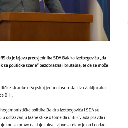
RS da je izjava predsjednika SDA Bakira Izetbegovića „da
k sa političke scene“ bezobrazna i brutalna, te da se može
itičke stranke u Srpskoj jednoglasno stali iza Zaključaka
da BiH.
a hegemonistička politika Bakira Izetbegovića i SDA su
u u održavanju lažne slike o tome da u BiH vlada pravda i
aje mu za pravo da daje takve izjave – rekao je on i dodao