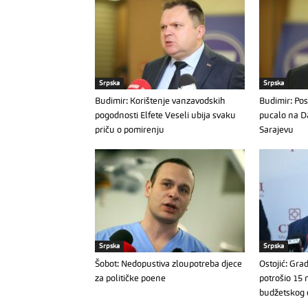
Srpska
Srpska
Budimir: Korištenje vanzavodskih
Budimir: Post
pogodnosti Elfete Veseli ubija svaku
pucalo na D
priču o pomirenju
Sarajevu
Srpska
Srpska
Šobot: Nedopustiva zloupotreba djece
Ostojić: Gra
za političke poene
potrošio 15
budžetskog 