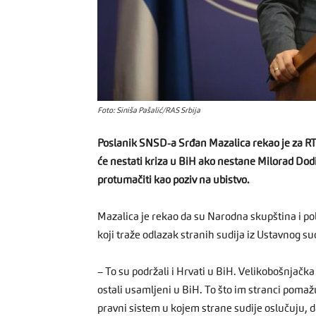
Foto: Siniša Pašalić/RAS Srbija
Poslanik SNSD-a Srđan Mazalica rekao je za RT
će nestati kriza u BiH ako nestane Milorad Dodi
protumačiti kao poziv na ubistvo.
Mazalica je rekao da su Narodna skupština i pol
koji traže odlazak stranih sudija iz Ustavnog su
– To su podržali i Hrvati u BiH. Velikobošnjačk
ostali usamljeni u BiH. To što im stranci pomaž
pravni sistem u kojem strane sudije oslučuju, d