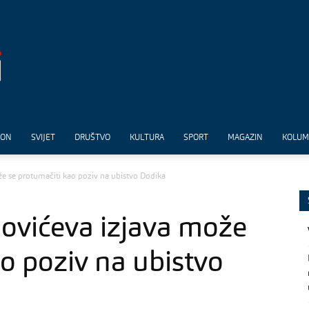
ION
SVIJET
DRUŠTVO
KULTURA
SPORT
MAGAZIN
KOLU
že se protumačiti kao poziv na ubistvo Dodika
govićeva izjava može
o poziv na ubistvo