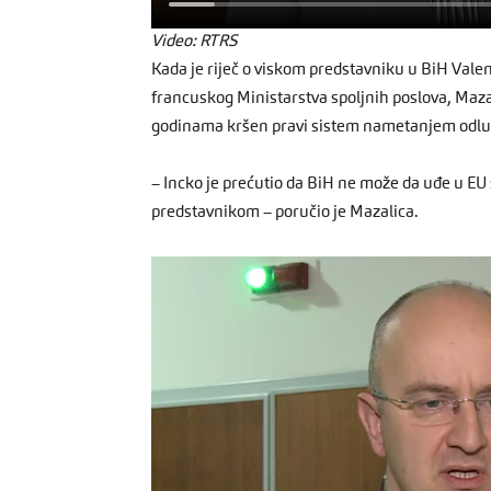
Video: RTRS
Kada je riječ o viskom predstavniku u BiH Vale
francuskog Ministarstva spoljnih poslova, Mazal
godinama kršen pravi sistem nametanjem odluka
– Incko je prećutio da BiH ne može da uđe u E
predstavnikom – poručio je Mazalica.