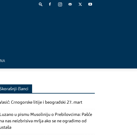
MNA
Skorašnji članci
Vasić: Crnogorske litije i beogradski 27. mart
Luzano u pismu Musoliniju o Prebilovcima: Pašće
na nas neizbrisiva mrlja ako se ne ogradimo od
ustaša