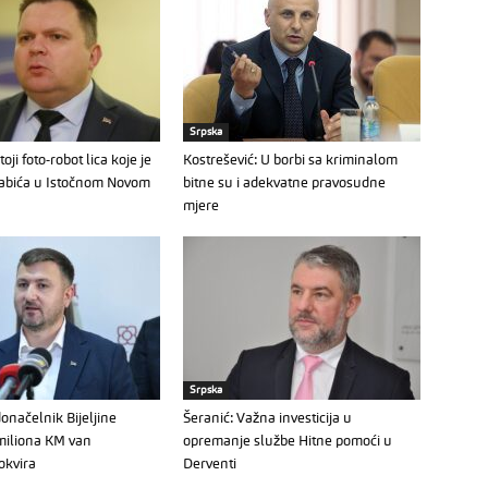
Srpska
oji foto-robot lica koje je
Kostrešević: U borbi sa kriminalom
abića u Istočnom Novom
bitne su i adekvatne pravosudne
mjere
Srpska
donačelnik Bijeljine
Šeranić: Važna investicija u
 miliona KM van
opremanje službe Hitne pomoći u
okvira
Derventi