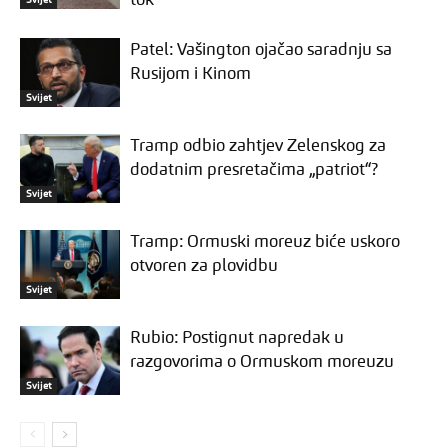
tok“
Patel: Vašington ojačao saradnju sa
Rusijom i Kinom
Svijet
Tramp odbio zahtjev Zelenskog za
dodatnim presretačima „patriot“?
Svijet
Tramp: Ormuski moreuz biće uskoro
otvoren za plovidbu
Svijet
Rubio: Postignut napredak u
razgovorima o Ormuskom moreuzu
Svijet