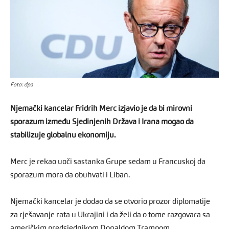
Foto: dpa
Njemački kancelar Fridrih Merc izjavio je da bi mirovni
sporazum između Sjedinjenih Država i Irana mogao da
stabilizuje globalnu ekonomiju.
Merc je rekao uoči sastanka Grupe sedam u Francuskoj da
sporazum mora da obuhvati i Liban.
Njemački kancelar je dodao da se otvorio prozor diplomatije
za rješavanje rata u Ukrajini i da želi da o tome razgovara sa
američkim predsjednikom Donaldom Trampom.