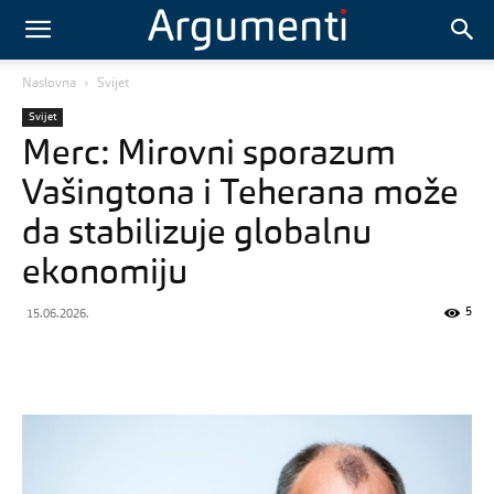
Naslovna
Svijet
Svijet
Merc: Mirovni sporazum
Vašingtona i Teherana može
da stabilizuje globalnu
ekonomiju
5
15.06.2026.