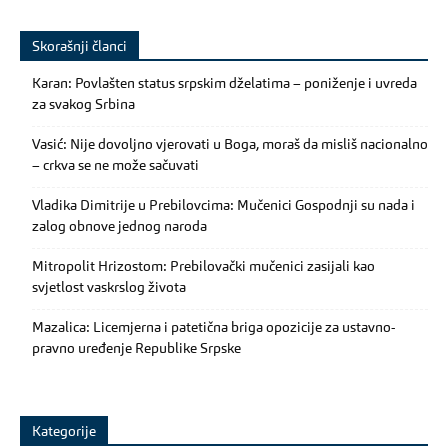
Skorašnji članci
Karan: Povlašten status srpskim dželatima – poniženje i uvreda
za svakog Srbina
Vasić: Nije dovoljno vjerovati u Boga, moraš da misliš nacionalno
– crkva se ne može sačuvati
Vladika Dimitrije u Prebilovcima: Mučenici Gospodnji su nada i
zalog obnove jednog naroda
Mitropolit Hrizostom: Prebilovački mučenici zasijali kao
svjetlost vaskrslog života
Mazalica: Licemjerna i patetična briga opozicije za ustavno-
pravno uređenje Republike Srpske
Kategorije