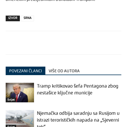
IZVOR
SRNA
POVEZANI ČLANCI
VIŠE OD AUTORA
Tramp kritikovao šefa Pentagona zbog
nestašice ključne municije
Svijet
Njemačka odbija saradnju sa Rusijom u
istrazi terorističkih napada na „Sjeverni
Svijet