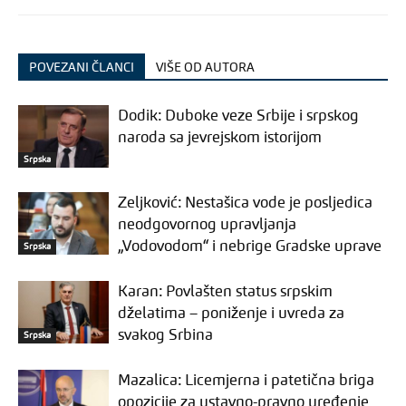
POVEZANI ČLANCI
VIŠE OD AUTORA
Dodik: Duboke veze Srbije i srpskog
naroda sa jevrejskom istorijom
Srpska
Zeljković: Nestašica vode je posljedica
neodgovornog upravljanja
„Vodovodom“ i nebrige Gradske uprave
Srpska
Karan: Povlašten status srpskim
dželatima – poniženje i uvreda za
svakog Srbina
Srpska
Mazalica: Licemjerna i patetična briga
opozicije za ustavno-pravno uređenje