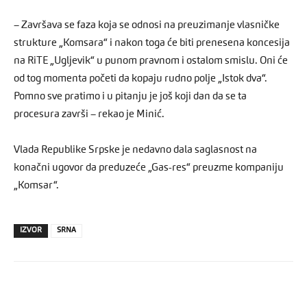
– Završava se faza koja se odnosi na preuzimanje vlasničke
strukture „Komsara“ i nakon toga će biti prenesena koncesija
na RiTE „Ugljevik“ u punom pravnom i ostalom smislu. Oni će
od tog momenta početi da kopaju rudno polje „Istok dva“.
Pomno sve pratimo i u pitanju je još koji dan da se ta
procesura završi – rekao je Minić.
Vlada Republike Srpske je nedavno dala saglasnost na
konačni ugovor da preduzeće „Gas-res“ preuzme kompaniju
„Komsar“.
IZVOR
SRNA