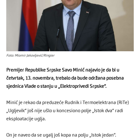
Foto: Miomir Jakovljević/Ringier
Premijer Republike Srpske Savo Minić najavio je da bi u
četvrtak, 13. novembra, trebalo da bude održana posebna
sjednica Vlade o stanju u „Elektroprivedi Srpske“.
Minić je rekao da preduzeće Rudnik i Termoelektrana (RiTe)
„Ugljevik“ još nije ušlo u koncesiono polje „Istok dva“ radi
eksploatacije uglja.
On je naveo da se ugalj još kopa na polju „Istok jedan“.