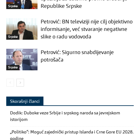
Republike Srpske
Srpska
Petrović: BN televiziji nije cilj objektivno
informisanje, već stvaranje negativne
slike o radu vodovoda
Srpska
Petrović: Sigurno snabdijevanje
potrošača
Srpska
Skorašnji članci
Dodik: Duboke veze Srbije i srpskog naroda sa jevrejskom
istorijom
„Politiko“: Moguć zajednički pristup Islanda i Crne Gore EU 2028.
godine