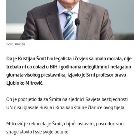
Foto: Klix.ba
Da je Kristijan Šmit bio legalista i čovjek sa imalo morala, nije
trebalo ni da dolazi u BiH i godinama nelegitimno i nelagalno
glumata visokog prestavnika, izjavio je Srni profesor prava
Ljubinko Mitrović.
On je podsjetio da za Šmita na sjednici Savjeta bezbjednosti
UN nisu glasale Rusija i Kina kao stalne članice ovog tijela.
Mitrović je rekao da je Šmit, dajući ostavku, posredno van
snage stavio i sve svoje odluke.