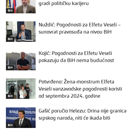
gradi političku karijeru
BiH
Nuždić: Pogodnosti za Elfetu Veseli –
sunovrat pravosuđa na nivou BiH
BiH
Kojić: Pogodnosti za Elfetu Veseli
pokazuju da BiH nema budućnost
BiH
Potvrđeno: Žena-monstrum Elfeta
Veseli vanzavodske pogodnosti koristi
od septembra 2024. godine
BiH
Gašić poručio Helezu: Drina nije granica
srpskog naroda, niti će ikada biti
BiH