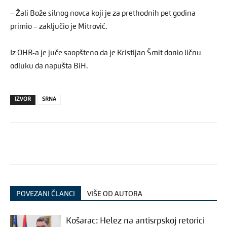
– Žali Bože silnog novca koji je za prethodnih pet godina
primio – zaključio je Mitrović.
Iz OHR-a je juče saopšteno da je Kristijan Šmit donio ličnu
odluku da napušta BiH.
IZVOR
SRNA
POVEZANI ČLANCI
VIŠE OD AUTORA
Košarac: Helez na antisrpskoj retorici