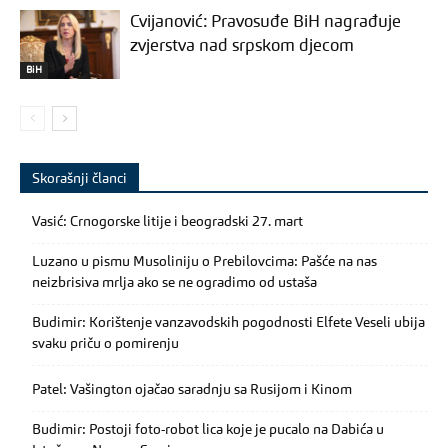
Cvijanović: Pravosuđe BiH nagrađuje
zvjerstva nad srpskom djecom
BiH
Skorašnji članci
Vasić: Crnogorske litije i beogradski 27. mart
Luzano u pismu Musoliniju o Prebilovcima: Pašće na nas
neizbrisiva mrlja ako se ne ogradimo od ustaša
Budimir: Korištenje vanzavodskih pogodnosti Elfete Veseli ubija
svaku priču o pomirenju
Patel: Vašington ojačao saradnju sa Rusijom i Kinom
Budimir: Postoji foto-robot lica koje je pucalo na Dabića u