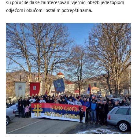
su poručile da se zainteresovani vjernici obezbijede toplom
odjećom i obućom i ostalim potrepštinama.