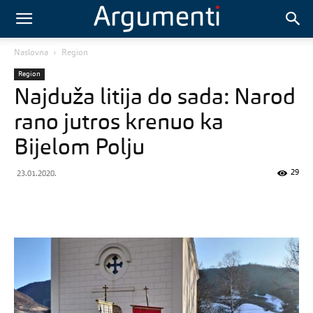
Naslovna
Region
Region
Najduža litija do sada: Narod
rano jutros krenuo ka
Bijelom Polju
29
23.01.2020.