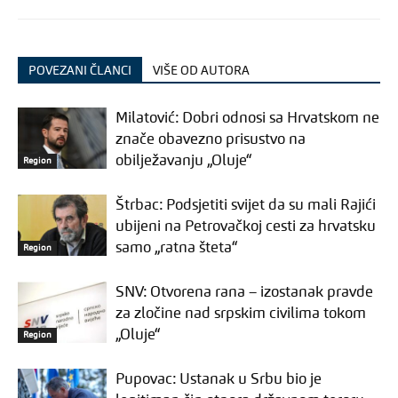
POVEZANI ČLANCI
VIŠE OD AUTORA
Milatović: Dobri odnosi sa Hrvatskom ne
znače obavezno prisustvo na
obilježavanju „Oluje“
Region
Štrbac: Podsjetiti svijet da su mali Rajići
ubijeni na Petrovačkoj cesti za hrvatsku
samo „ratna šteta“
Region
SNV: Otvorena rana – izostanak pravde
za zločine nad srpskim civilima tokom
„Oluje“
Region
Pupovac: Ustanak u Srbu bio je