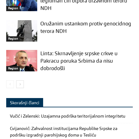
legitiman čin otpora državnom teroru
NDH
Region
Oružanim ustankom protiv genocidnog
terora NDH
Region
Linta: Skrnavljenje srpske crkve u
Pakracu poruka Srbima da nisu
dobrodošli
Region
Skorašnji članci
Vučić i Zelenski: Uzajamna podrška teritorijalnom integritetu
Cvijanović: Zahvalnost institucijama Republike Srpske za
podršku izgradnji parohijskog doma u Tesliću