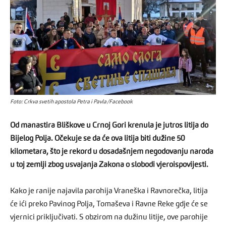
Foto: Crkva svetih apostola Petra i Pavla/Facebook
Od manastira Bliškove u Crnoj Gori krenula je jutros litija do
Bijelog Polja. Očekuje se da će ova litija biti dužine 50
kilometara, što je rekord u dosadašnjem negodovanju naroda
u toj zemlji zbog usvajanja Zakona o slobodi vjeroispovijesti.
Kako je ranije najavila parohija Vraneška i Ravnorečka, litija
će ići preko Pavinog Polja, Tomaševa i Ravne Reke gdje će se
vjernici priključivati. S obzirom na dužinu litije, ove parohije