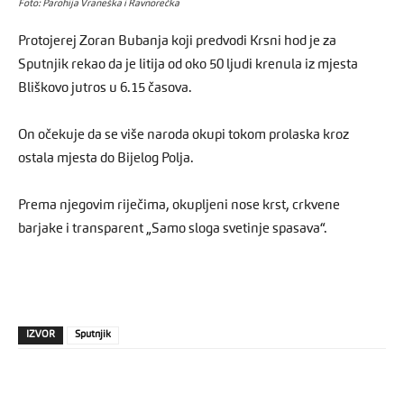
Foto: Parohija Vraneška i Ravnorečka
Protojerej Zoran Bubanja koji predvodi Krsni hod je za
Sputnjik rekao da je litija od oko 50 ljudi krenula iz mjesta
Bliškovo jutros u 6.15 časova.
On očekuje da se više naroda okupi tokom prolaska kroz
ostala mjesta do Bijelog Polja.
Prema njegovim riječima, okupljeni nose krst, crkvene
barjake i transparent „Samo sloga svetinje spasava“.
IZVOR
Sputnjik