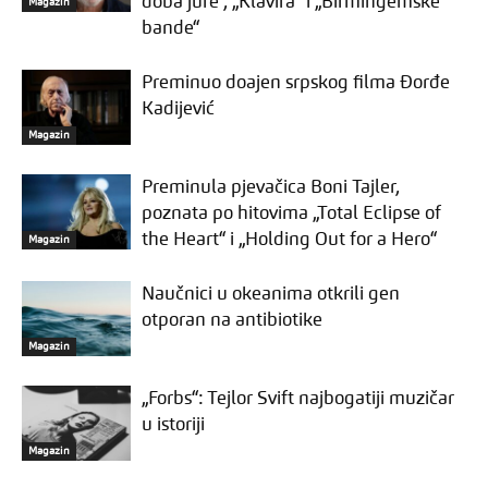
doba jure“, „Klavira“ i „Birmingemske
Magazin
bande“
Preminuo doajen srpskog filma Đorđe
Kadijević
Magazin
Preminula pjevačica Boni Tajler,
poznata po hitovima „Total Eclipse of
the Heart“ i „Holding Out for a Hero“
Magazin
Naučnici u okeanima otkrili gen
otporan na antibiotike
Magazin
„Forbs“: Tejlor Svift najbogatiji muzičar
u istoriji
Magazin