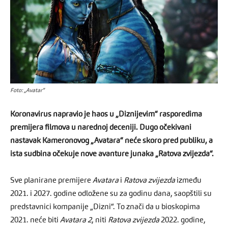
Foto: „Avatar“
Koronavirus napravio je haos u „Diznijevim“ rasporedima
premijera filmova u narednoj deceniji. Dugo očekivani
nastavak Kameronovog „Avatara“ neće skoro pred publiku, a
ista sudbina očekuje nove avanture junaka „Ratova zvijezda“.
Sve planirane premijere
Avatara
i
Ratova zvijezda
između
2021. i 2027. godine odložene su za godinu dana, saopštili su
predstavnici kompanije „Dizni“. To znači da u bioskopima
2021. neće biti
Avatara 2
, niti
Ratova zvijezda
2022. godine,