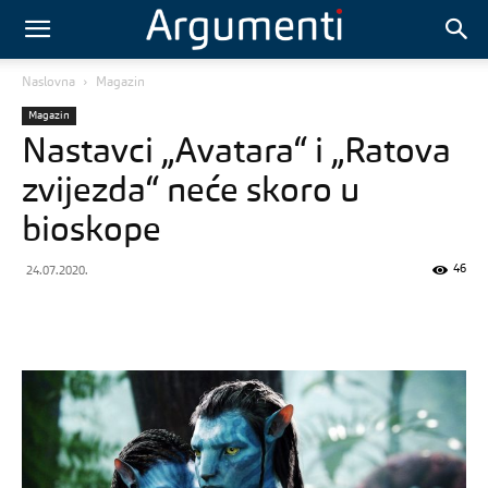
Naslovna
Magazin
Magazin
Nastavci „Avatara“ i „Ratova
zvijezda“ neće skoro u
bioskope
46
24.07.2020.