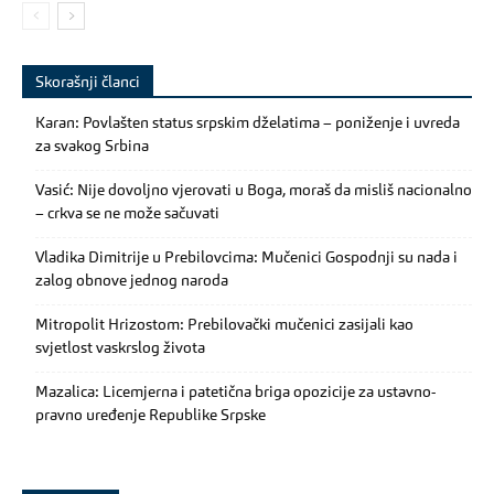
Skorašnji članci
Karan: Povlašten status srpskim dželatima – poniženje i uvreda
za svakog Srbina
Vasić: Nije dovoljno vjerovati u Boga, moraš da misliš nacionalno
– crkva se ne može sačuvati
Vladika Dimitrije u Prebilovcima: Mučenici Gospodnji su nada i
zalog obnove jednog naroda
Mitropolit Hrizostom: Prebilovački mučenici zasijali kao
svjetlost vaskrslog života
Mazalica: Licemjerna i patetična briga opozicije za ustavno-
pravno uređenje Republike Srpske