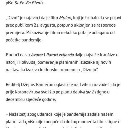
piše
Si-En-En Biznis
.
„Dizni“ je najavio i da je film
Mulan
, koji je trebalo da se pojavi
pred publikom 21. avgusta, potpuno uklonjen sa rasporeda
premijera. Prikazivanje filma nekoliko puta je odlagano od
početka pandemije.
Budući da su
Avatar
i
Ratovi zvijezda
dvije najveće franšize u
istoriji Holivuda, pomeranje planiranih izlazaka njihovih
nastavaka izaziva tektonske promene u „Dizniju“.
Reditelj Džejms Kameron oglasio se na Tviteru navodeći da je
prije koronavirusa sve išlo po planu da
Avatar 2
stigne u
decembru sljedeće godine.
– Nažalost, zbog udaraca koje je pandemija zadala našem
planu rada, više nije moguće da do tog momenta film stigne u