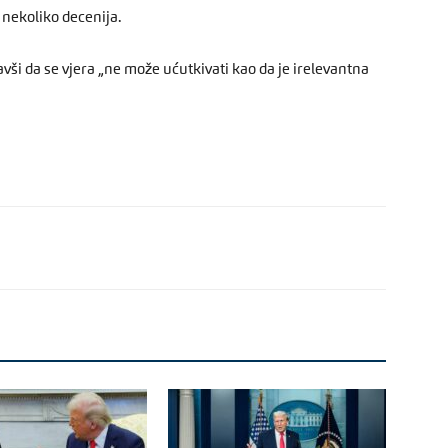
 nekoliko decenija.
avši da se vjera „ne može ućutkivati kao da je irelevantna