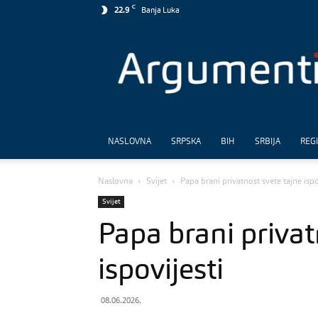
C
22.9
Banja Luka
Argumenti
NASLOVNA
SRPSKA
BIH
SRBIJA
REG
Naslovna
Svijet
Papa brani privatnost svete tajne ispo
Svijet
Papa brani privat
ispovijesti
08.06.2026.