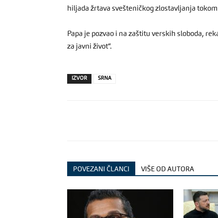
hiljada žrtava svešteničkog zlostavljanja tokom
Papa je pozvao i na zaštitu verskih sloboda, rek
za javni život“.
IZVOR
SRNA
POVEZANI ČLANCI
VIŠE OD AUTORA