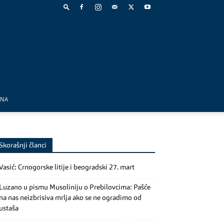
MNA
Skorašnji članci
Vasić: Crnogorske litije i beogradski 27. mart
Luzano u pismu Musoliniju o Prebilovcima: Pašće
na nas neizbrisiva mrlja ako se ne ogradimo od
ustaša