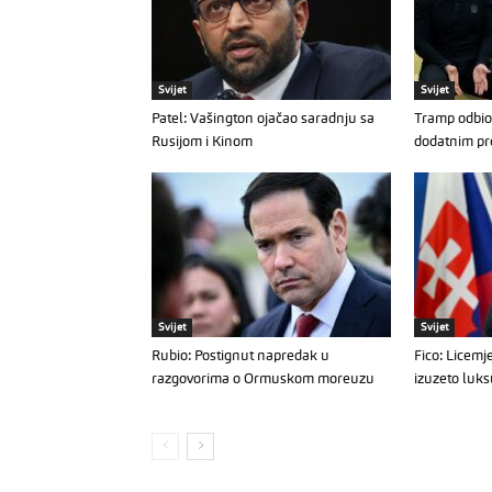
Svijet
Svijet
Patel: Vašington ojačao saradnju sa
Tramp odbio
Rusijom i Kinom
dodatnim pre
Svijet
Svijet
Rubio: Postignut napredak u
Fico: Licemje
razgovorima o Ormuskom moreuzu
izuzeto luk