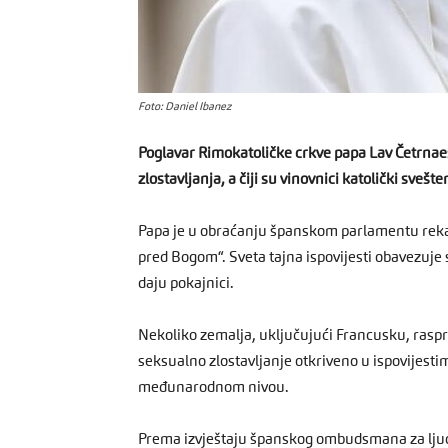
Foto: Daniel Ibanez
Poglavar Rimokatoličke crkve papa Lav Četrnaes
zlostavljanja, a čiji su vinovnici katolički svešte
Papa je u obraćanju španskom parlamentu rekao
pred Bogom“. Sveta tajna ispovijesti obavezuje 
daju pokajnici.
Nekoliko zemalja, uključujući Francusku, raspra
seksualno zlostavljanje otkriveno u ispovijesti
međunarodnom nivou.
Prema izvještaju španskog ombudsmana za ljudsk