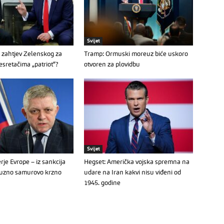
Svijet
 zahtjev Zelenskog za
Tramp: Ormuski moreuz biće uskoro
sretačima „patriot“?
otvoren za plovidbu
Svijet
rje Evrope – iz sankcija
Hegset: Američka vojska spremna na
suzno samurovo krzno
udare na Iran kakvi nisu viđeni od
1945. godine