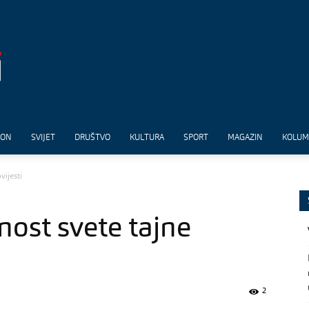
ION
SVIJET
DRUŠTVO
KULTURA
SPORT
MAGAZIN
KOLU
vijesti
nost svete tajne
2