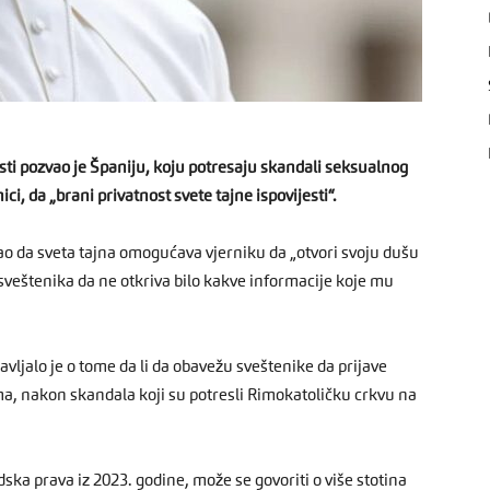
ti pozvao je Španiju, koju potresaju skandali seksualnog
nici, da „brani privatnost svete tajne ispovijesti“.
 da sveta tajna omogućava vjerniku da „otvori svoju dušu
sveštenika da ne otkriva bilo kakve informacije koje mu
vljalo je o tome da li da obavežu sveštenike da prijave
ma, nakon skandala koji su potresli Rimokatoličku crkvu na
a prava iz 2023. godine, može se govoriti o više stotina