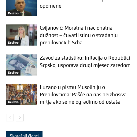
opomene
Društvo
Cvijanović: Moralna i nacionalna
dužnost – čuvati istinu o stradanju
prebilovačkih Srba
Društvo
Zavod za statistiku: Inflacija u Republici
Srpskoj usporava drugi mjesec zaredom
Društvo
Luzano u pismu Musoliniju o
Prebilovcima: Pašće na nas neizbrisiva
mrlja ako se ne ogradimo od ustaša
Društvo
Skorašnji članci