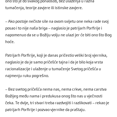
ono što je do svakog ponaosob, bez ulaženja u razna
tumačenja, teorije zavjere ili istinske zavjere.
– Ako postoje nečiste sile na ovom svijetu one neka rade svoj
posao i to nije naša briga – naglasio je patrijarh Porfirije i
napomenuo da se u Božiju volju ne ulazi jer će biti ono što Bog
hoće.
Patrijarh Porfirije, koji je danas pričestio veliki broj vjernika,
naglasio je da je samo pričešće tajna i da je bilo koja vrsta
racionalizacije i ulaženje u tumačenje Svetog pričešća u
najmenju ruku pogrešno.
– Bez svetog pričešća nema nas, nema crkve, nema carstva
Božijeg među nama i predukusa onog što nas u vječnosti
čeka. Te dvije, tri stvari treba razdvojiti i razlikovati – rekao je
patrijarh Porfirije i pozvao vjernike da praštaju.