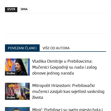
IZVOR
SRNA
POVEZANI ČLANCI
VIŠE OD AUTORA
Vladika Dimitrije u Prebilovcima:
Mučenici Gospodnji su nada i zalog
obnove jednog naroda
Društvo
Mitropolit Hrizostom: Prebilovački
mučenici zasijali kao svjetlost vaskrslog
života
Društvo
Minić: Prebilovci su sveto mjesto bola i