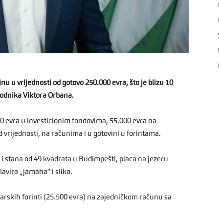
u u vrijednosti od gotovo 250.000 evra, što je blizu 10
hodnika Viktora Orbana.
00 evra u investicionim fondovima, 55.000 evra na
vrijednosti, na računima i u gotovini u forintama.
a i stana od 49 kvadrata u Budimpešti, placa na jezeru
lavira „jamaha“ i slika.
arskih forinti (25.500 evra) na zajedničkom računu sa