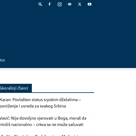
MNA
Skorašnji članci
Karan: Povlašten status srpskim dželatima –
poniženje i uvreda za svakog Srbina
Vasić: Nije dovoljno vjerovati u Boga, moraš da
misliš nacionalno – crkva se ne može sačuvati