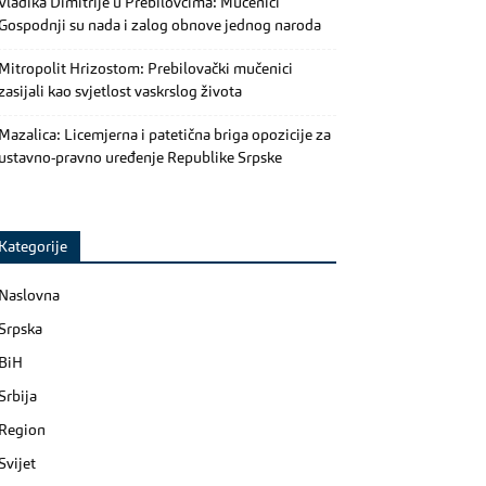
Vladika Dimitrije u Prebilovcima: Mučenici
Gospodnji su nada i zalog obnove jednog naroda
Mitropolit Hrizostom: Prebilovački mučenici
zasijali kao svjetlost vaskrslog života
Mazalica: Licemjerna i patetična briga opozicije za
ustavno-pravno uređenje Republike Srpske
Kategorije
Naslovna
Srpska
BiH
Srbija
Region
Svijet