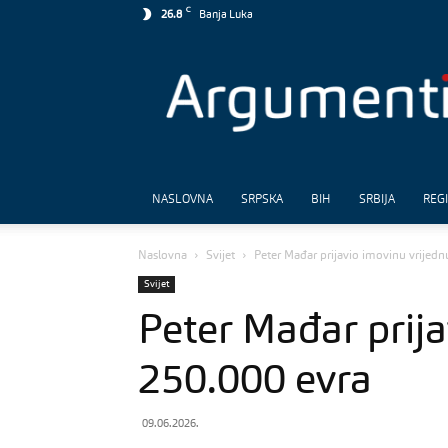
C
26.8
Banja Luka
Argumenti
NASLOVNA
SRPSKA
BIH
SRBIJA
REG
Naslovna
Svijet
Peter Mađar prijavio imovinu vrijed
Svijet
Peter Mađar prija
250.000 evra
09.06.2026.