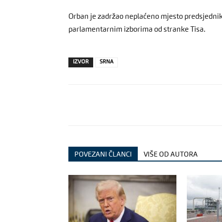
Orban je zadržao neplaćeno mjesto predsjednika
parlamentarnim izborima od stranke Tisa.
IZVOR
SRNA
POVEZANI ČLANCI
VIŠE OD AUTORA