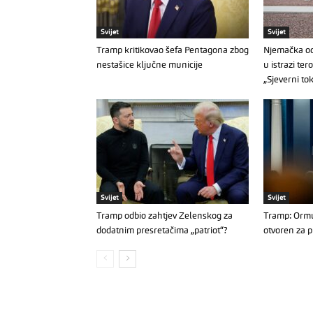
Svijet
Svijet
Tramp kritikovao šefa Pentagona zbog
Njemačka od
nestašice ključne municije
u istrazi ter
„Sjeverni to
Svijet
Svijet
Tramp odbio zahtjev Zelenskog za
Tramp: Ormu
dodatnim presretačima „patriot“?
otvoren za p