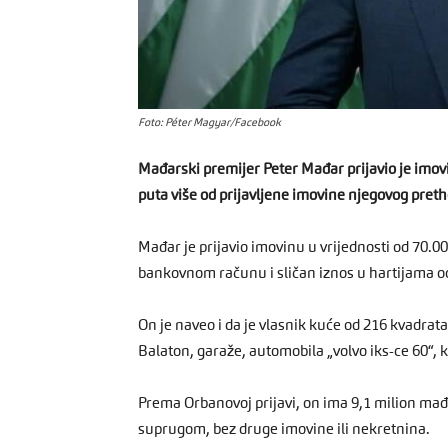
Foto: Péter Magyar/Facebook
Mađarski premijer Peter Mađar prijavio je imovin
puta više od prijavljene imovine njegovog pret
Mađar je prijavio imovinu u vrijednosti od 70.0
bankovnom računu i sličan iznos u hartijama od 
On je naveo i da je vlasnik kuće od 216 kvadrat
Balaton, garaže, automobila „volvo iks-ce 60“, k
Prema Orbanovoj prijavi, on ima 9,1 milion mađ
suprugom, bez druge imovine ili nekretnina.