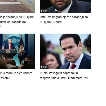
Svijet
bija saradnju sa Rusijom
Patel: Vašington ojačao saradnju sa
orističkih napada na
Rusijom i Kinom
k“
Svijet
ski moreuz biće uskoro
Rubio: Postignut napredak u
lovidbu
razgovorima o Ormuskom moreuzu