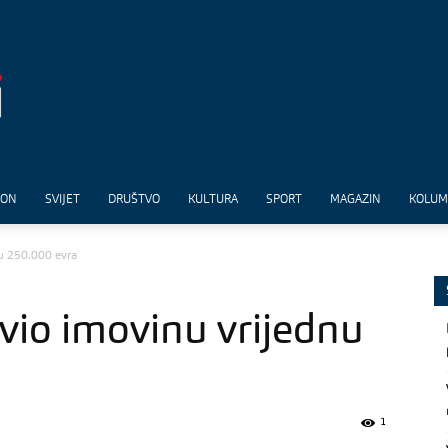
ION
SVIJET
DRUŠTVO
KULTURA
SPORT
MAGAZIN
KOLU
nu 250.000 evra
vio imovinu vrijednu
1