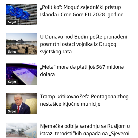
„Politiko“: Moguć zajednički pristup
Islanda i Crne Gore EU 2028. godine
Svijet
U Dunavu kod Budimpešte pronađeni
posmrtni ostaci vojnika iz Drugog
svjetskog rata
Svijet
„Meta“ mora da plati još 567 miliona
dolara
Svijet
Tramp kritikovao šefa Pentagona zbog
nestašice ključne municije
Svijet
Njemačka odbija saradnju sa Rusijom u
istrazi terorističkih napada na „Sjeverni