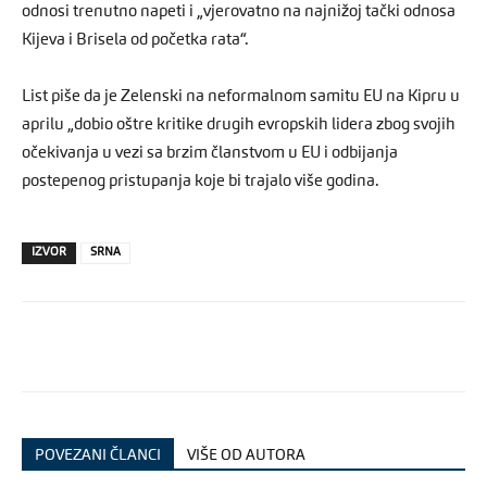
odnosi trenutno napeti i „vjerovatno na najnižoj tački odnosa
Kijeva i Brisela od početka rata“.
List piše da je Zelenski na neformalnom samitu EU na Kipru u
aprilu „dobio oštre kritike drugih evropskih lidera zbog svojih
očekivanja u vezi sa brzim članstvom u EU i odbijanja
postepenog pristupanja koje bi trajalo više godina.
IZVOR
SRNA
POVEZANI ČLANCI
VIŠE OD AUTORA