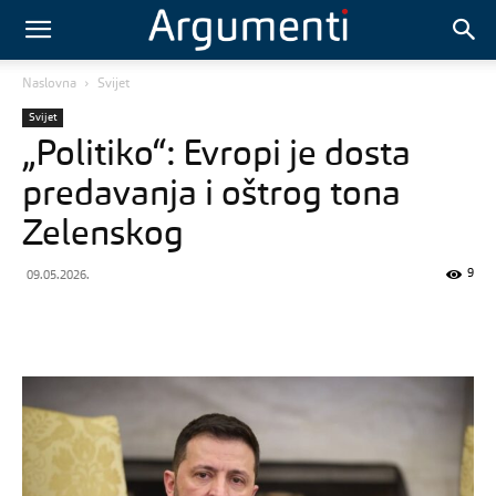
Naslovna
Svijet
Svijet
„Politiko“: Evropi je dosta
predavanja i oštrog tona
Zelenskog
9
09.05.2026.