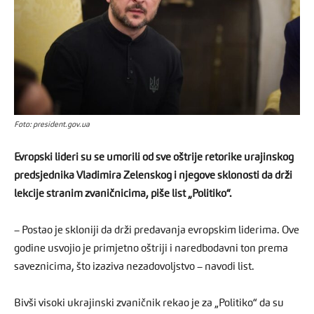
Foto: president.gov.ua
Evropski lideri su se umorili od sve oštrije retorike urajinskog
predsjednika Vladimira Zelenskog i njegove sklonosti da drži
lekcije stranim zvaničnicima, piše list „Politiko“.
– Postao je skloniji da drži predavanja evropskim liderima. Ove
godine usvojio je primjetno oštriji i naredbodavni ton prema
saveznicima, što izaziva nezadovoljstvo – navodi list.
Bivši visoki ukrajinski zvaničnik rekao je za „Politiko“ da su