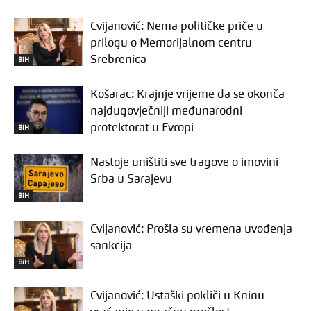
Cvijanović: Nema političke priče u
prilogu o Memorijalnom centru
Srebrenica
BiH
Košarac: Krajnje vrijeme da se okonča
najdugovječniji međunarodni
protektorat u Evropi
BiH
Nastoje uništiti sve tragove o imovini
Srba u Sarajevu
BiH
Cvijanović: Prošla su vremena uvođenja
sankcija
BiH
Cvijanović: Ustaški pokliči u Kninu –