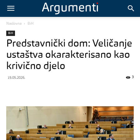
Naslovna
BiH
BiH
Predstavnički dom: Veličanje
ustaštva okarakterisano kao
krivično djelo
3
19.05.2026.