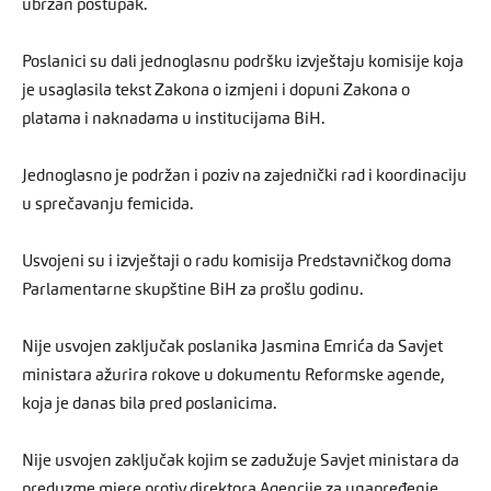
ubrzan postupak.
Poslanici su dali jednoglasnu podršku izvještaju komisije koja
je usaglasila tekst Zakona o izmjeni i dopuni Zakona o
platama i naknadama u institucijama BiH.
Jednoglasno je podržan i poziv na zajednički rad i koordinaciju
u sprečavanju femicida.
Usvojeni su i izvještaji o radu komisija Predstavničkog doma
Parlamentarne skupštine BiH za prošlu godinu.
Nije usvojen zaključak poslanika Jasmina Emrića da Savjet
ministara ažurira rokove u dokumentu Reformske agende,
koja je danas bila pred poslanicima.
Nije usvojen zaključak kojim se zadužuje Savjet ministara da
preduzme mjere protiv direktora Agencije za unapređenje