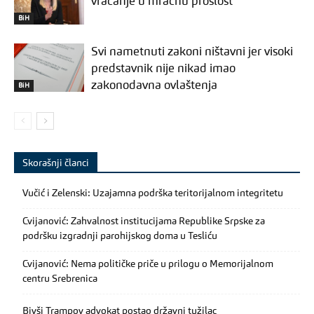
vraćanje u mračnu prošlost
BiH
Svi nametnuti zakoni ništavni jer visoki
predstavnik nije nikad imao
zakonodavna ovlaštenja
BiH
Skorašnji članci
Vučić i Zelenski: Uzajamna podrška teritorijalnom integritetu
Cvijanović: Zahvalnost institucijama Republike Srpske za
podršku izgradnji parohijskog doma u Tesliću
Cvijanović: Nema političke priče u prilogu o Memorijalnom
centru Srebrenica
Bivši Trampov advokat postao državni tužilac