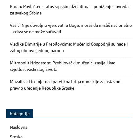
Karan: Povlašten status srpskim dželatima – poniženje i uvreda
za svakog Srbina
Vasić: Nije dovoljno vjerovati u Boga, moraš da misliš nacionalno
– crkva se ne može sačuvati
Vladika Dimitrije u Prebilovcima: Mučenici Gospodnji su nada i
zalog obnove jednog naroda
Mitropolit Hrizostom: Prebilovački mučenici zasijali kao
svjetlost vaskrslog života
Mazalica: Licemjerna i patetična briga opozicije za ustavno-
pravno uređenje Republike Srpske
Kategorije
Naslovna
Srpska