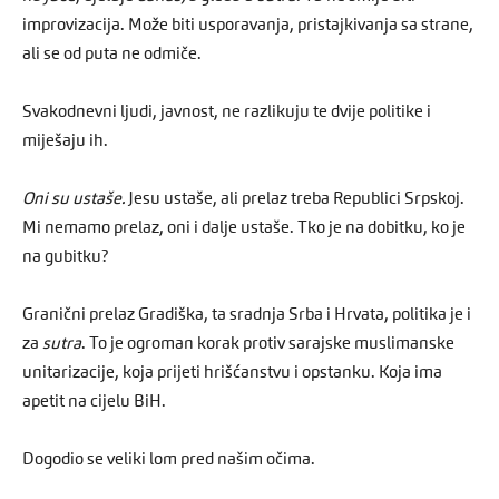
improvizacija. Može biti usporavanja, pristajkivanja sa strane,
ali se od puta ne odmiče.
Svakodnevni ljudi, javnost, ne razlikuju te dvije politike i
miješaju ih.
Oni su ustaše.
Jesu ustaše, ali prelaz treba Republici Srpskoj.
Mi nemamo prelaz, oni i dalje ustaše. Tko je na dobitku, ko je
na gubitku?
Granični prelaz Gradiška, ta sradnja Srba i Hrvata, politika je i
za
sutra
. To je ogroman korak protiv sarajske muslimanske
unitarizacije, koja prijeti hrišćanstvu i opstanku. Koja ima
apetit na cijelu BiH.
Dogodio se veliki lom pred našim očima.