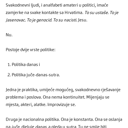
Svakodnevni ljudi, i analfabeti amateri u politici, imaće
zamjerke na svake kontakte sa Hrvatima.
To su ustaše. To je
Jasenovac. To je genocid. To su nacisti.
Jesu.
Nu.
Postoje dvije vrste politike:
Politika danas i
Politika juče-danas-sutra.
Jedna je praktika, umijeće mogućeg, svakodnevno rješavanje
problema i poslova. Ona nema kontinuitet. Mijenjaju se
mjesta, akteri, alatke. Improvizuje se.
Druga je nacionalna politika. Ona je konstanta. Ona se oslanja
na
juče
, djeluje
danas,
a gleda u
sutra
. Tu ne smije biti