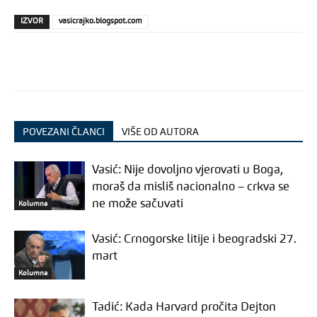
IZVOR
vasicrajko.blogspot.com
POVEZANI ČLANCI
VIŠE OD AUTORA
Vasić: Nije dovoljno vjerovati u Boga,
moraš da misliš nacionalno – crkva se
ne može sačuvati
Kolumna
Vasić: Crnogorske litije i beogradski 27.
mart
Kolumna
Tadić: Kada Harvard pročita Dejton