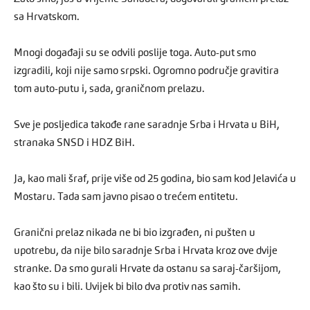
sa Hrvatskom.
Mnogi događaji su se odvili poslije toga. Auto-put smo
izgradili, koji nije samo srpski. Ogromno područje gravitira
tom auto-putu i, sada, graničnom prelazu.
Sve je posljedica takođe rane saradnje Srba i Hrvata u BiH,
stranaka SNSD i HDZ BiH.
Ja, kao mali šraf, prije više od 25 godina, bio sam kod Jelavića u
Mostaru. Tada sam javno pisao o trećem entitetu.
Granični prelaz nikada ne bi bio izgrađen, ni pušten u
upotrebu, da nije bilo saradnje Srba i Hrvata kroz ove dvije
stranke. Da smo gurali Hrvate da ostanu sa saraj-čaršijom,
kao što su i bili. Uvijek bi bilo dva protiv nas samih.