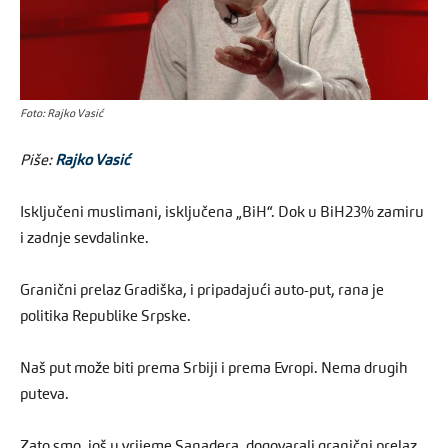
Foto: Rajko Vasić
Piše:
Rajko Vasić
Isključeni muslimani, isključena „BiH“. Dok u BiH23% zamiru
i zadnje sevdalinke.
Granični prelaz Gradiška, i pripadajući auto-put, rana je
politika Republike Srpske.
Naš put može biti prema Srbiji i prema Evropi. Nema drugih
puteva.
Zato smo, još u vrijeme Sanadera, dogovarali granični prelaz