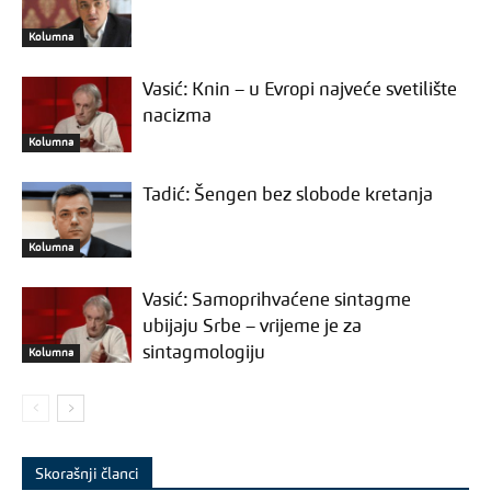
Kolumna
Vasić: Knin – u Evropi najveće svetilište
nacizma
Kolumna
Tadić: Šengen bez slobode kretanja
Kolumna
Vasić: Samoprihvaćene sintagme
ubijaju Srbe – vrijeme je za
sintagmologiju
Kolumna
Skorašnji članci